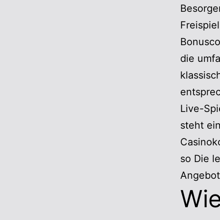
Besorgen
Freispie
Bonuscod
die umf
klassisc
entsprec
Live-Spi
steht ei
Casinoko
so Die l
Angebot
Wie