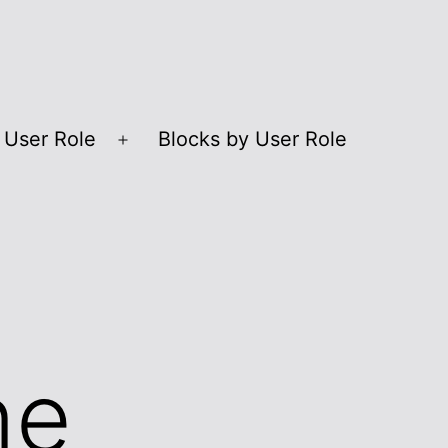
 User Role
Blocks by User Role
Open
menu
ne