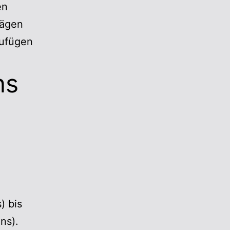
en
wägen
zufügen
ns
) bis
ns).