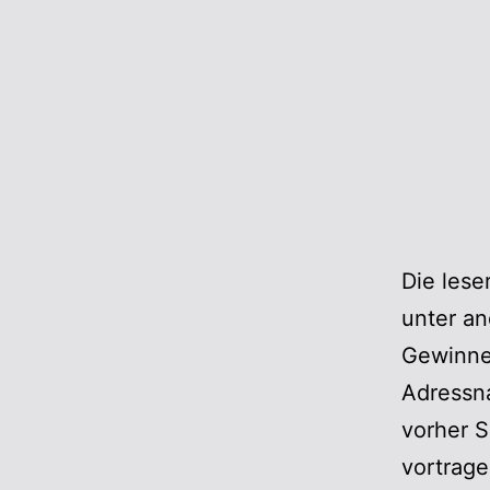
Die lese
unter an
Gewinne 
Adressn
vorher S
vortrag