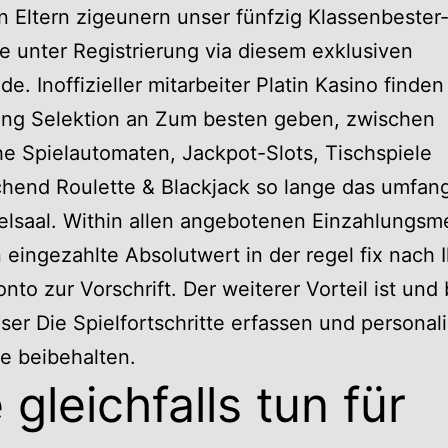
 Eltern zigeunern unser fünfzig Klassenbester
le unter Registrierung via diesem exklusiven
e. Inoffizieller mitarbeiter Platin Kasino finden
ang Selektion an Zum besten geben, zwischen
he Spielautomaten, Jackpot-Slots, Tischspiele
hend Roulette & Blackjack so lange das umfan
elsaal. Within allen angebotenen Einzahlungs
n eingezahlte Absolutwert in der regel fix nach 
nto zur Vorschrift. Der weiterer Vorteil ist und 
eser Die Spielfortschritte erfassen und personali
e beibehalten.
 gleichfalls tun für