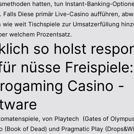
smethoden hatten, tun Instant-Banking-Option
.
Falls Diese primär Live-Casino aufführen, ab
in wie weit Tischspiele zur Umsatzerfüllung hin
ber welchem Prozentsatz.
klich so holst respo
 für nüsse Freispiele:
rogaming Casino -
tware
omatenspiele, von Playtech (Gates of Olympus
o (Book of Dead) und Pragmatic Play (Drops&Wi