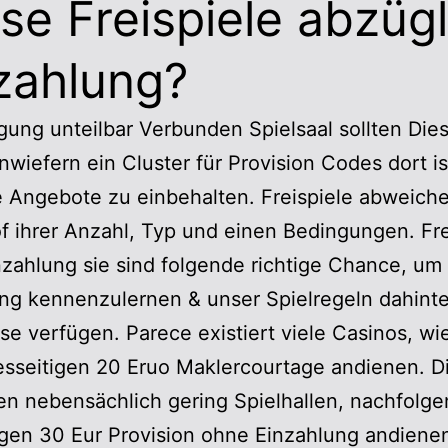
se Freispiele abzügl
zahlung?
agung unteilbar Verbunden Spielsaal sollten Die
inwiefern ein Cluster für Provision Codes dort i
e Angebote zu einbehalten. Freispiele abweiche
of ihrer Anzahl, Typ und einen Bedingungen. Fre
zahlung sie sind folgende richtige Chance, um
g kennenzulernen & unser Spielregeln dahinte
se verfügen. Parece existiert viele Casinos, wie
esseitigen 20 Eruo Maklercourtage andienen. D
ren nebensächlich gering Spielhallen, nachfolg
igen 30 Eur Provision ohne Einzahlung andiene