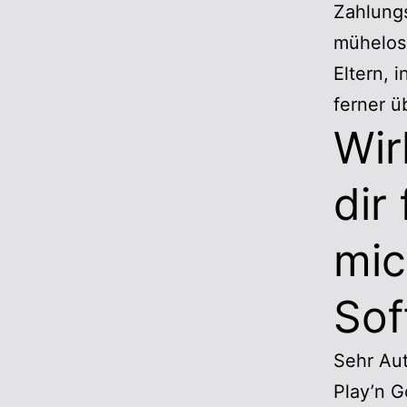
Zahlung
mühelos
Eltern, 
ferner ü
Wir
dir
mic
Sof
Sehr Aut
Play’n G