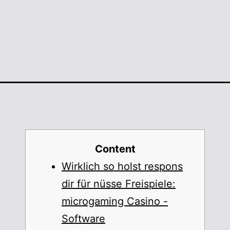
Content
Wirklich so holst respons
dir für nüsse Freispiele:
microgaming Casino -
Software