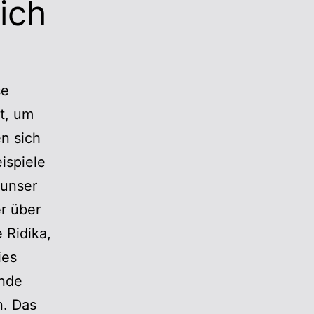
ich
se
st, um
n sich
ispiele
 unser
r über
 Ridika,
ies
ende
n. Das