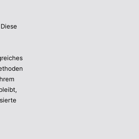
-
 Diese
greiches
methoden
Ihrem
bleibt,
sierte