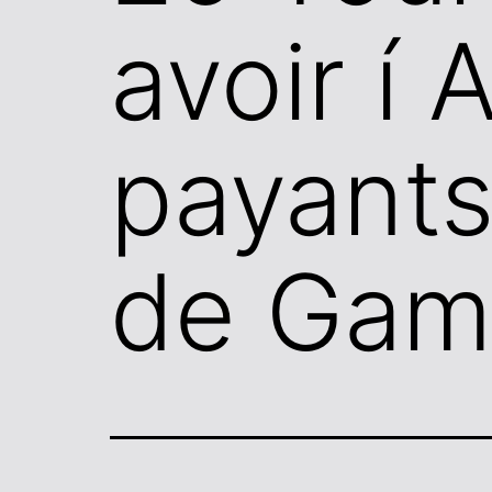
avoir í
payant
de Gamb