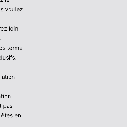
us voulez
ez loin
s
nos terme
lusifs.
lation
tion
t pas
 êtes en