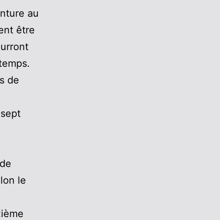
enture au
ent être
urront
 temps.
s de
 sept
 de
lon le
xième