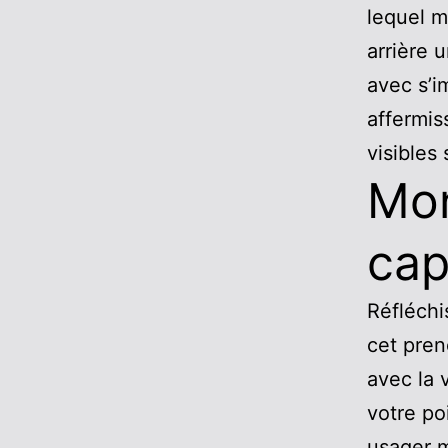
lequel m
arrière 
avec s’i
affermis
visibles 
Mon
cap
Réfléchi
cet pren
avec la 
votre po
usager m