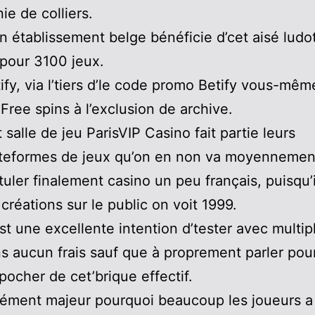
e de colliers.
 établissement belge bénéficie d’cet aisé lud
pour 3100 jeux.
ify, via l’tiers d’le code promo Betify vous-mêm
Free spins à l’exclusion de archive.
 salle de jeu ParisVIP Casino fait partie leurs
ateformes de jeux qu’on en non va moyennemen
ituler finalement casino un peu français, puisqu’
 créations sur le public on voit 1999.
st une excellente intention d’tester avec multip
s aucun frais sauf que à proprement parler pou
ocher de cet’brique effectif.
lément majeur pourquoi beaucoup les joueurs a