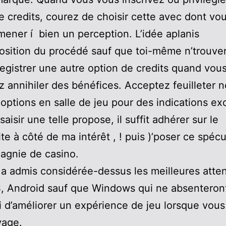
e credits, courez de choisir cette avec dont vo
ner í bien un perception. L’idée aplanis
sition du procédé sauf que toi-même n’trouver
egistrer une autre option de credits quand vou
z annihiler des bénéfices. Acceptez feuilleter 
 options en salle de jeu pour des indications exc
saisir une telle propose, il suffit adhérer sur le
te à côté de ma intérêt , ! puis )’poser ce spécu
agnie de casino.
a admis considérée-dessus les meilleures atten
, Android sauf que Windows qui ne absenteron
i d’améliorer un expérience de jeu lorsque vous
yage.