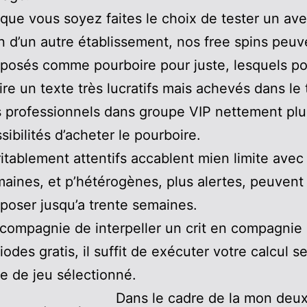
 que vous soyez faites le choix de tester un av
n d’un autre établissement, nos free spins peuv
posés comme pourboire pour juste, lesquels po
ire un texte très lucratifs mais achevés dans le
 professionnels dans groupe VIP nettement plu
sibilités d’acheter le pourboire.
itablement attentifs accablent mien limite avec
aines, et p’hétérogènes, plus alertes, peuvent
poser jusqu’a trente semaines.
compagnie de interpeller un crit en compagnie
iodes gratis, il suffit de exécuter votre calcul se
le de jeu sélectionné.
Dans le cadre de la mon deu