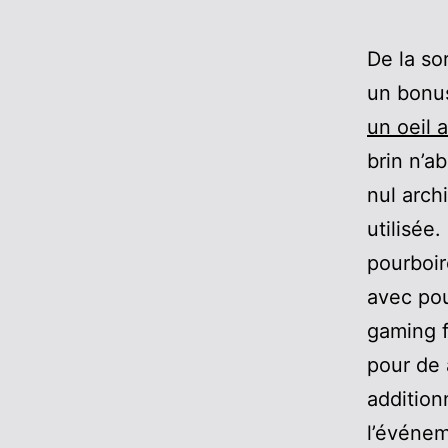
De la so
un bonu
un oeil 
brin n’a
nul arch
utilisée.
pourboi
avec pou
gaming f
pour de 
addition
l’événem