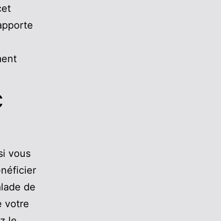
cet
 apporte
ment
c
si vous
néficier
alade de
e votre
z le