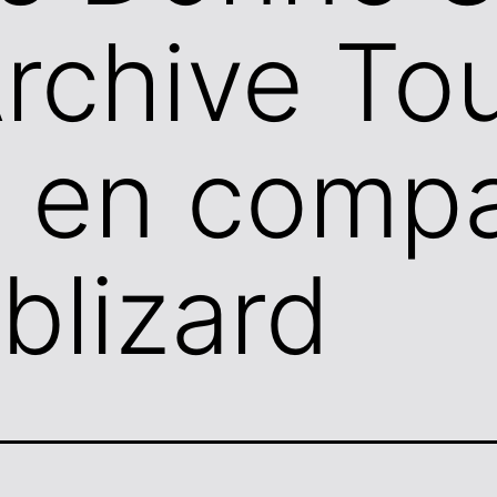
 Archive T
s en comp
lizard