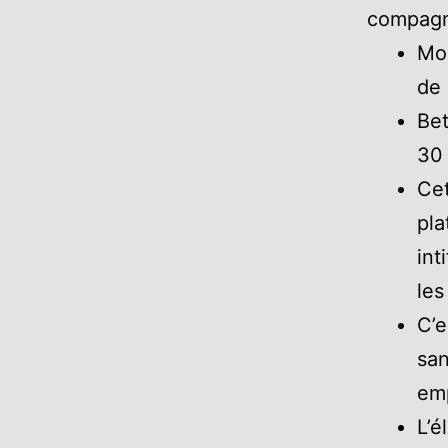
compagni
Mon
de 
Bet
30 
Cet
pl
int
les
C’e
san
emp
L’é