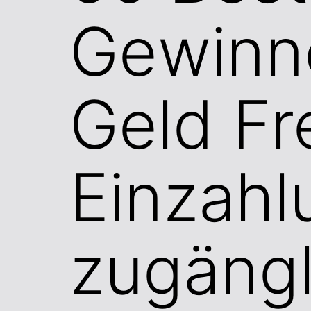
Gewinn
Geld Fr
Einzahl
zugängl