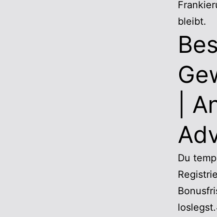
Frankier
bleibt.
Bes
Gew
| A
Adv
Du tempo
Registri
Bonusfri
loslegst