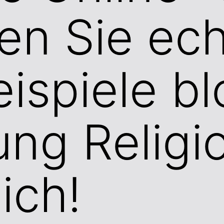
en Sie ech
eispiele b
ung Religio
ich!