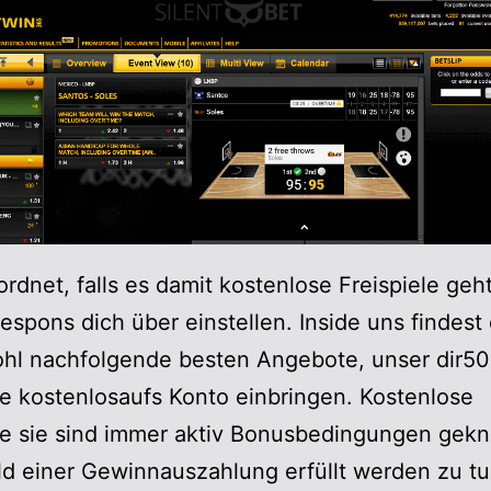
rdnet, falls es damit kostenlose Freispiele geht
 respons dich über einstellen. Inside uns findest
ohl nachfolgende besten Angebote, unser dir50
le kostenlosaufs Konto einbringen. Kostenlose
le sie sind immer aktiv Bonusbedingungen geknü
ld einer Gewinnauszahlung erfüllt werden zu tu