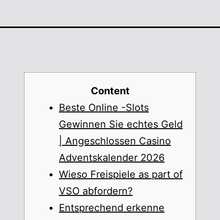
Content
Beste Online -Slots
Gewinnen Sie echtes Geld
| Angeschlossen Casino
Adventskalender 2026
Wieso Freispiele as part of
VSO abfordern?
Entsprechend erkenne