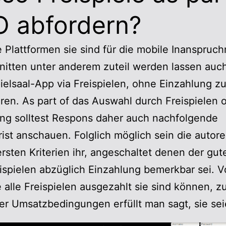
 abfordern?
Plattformen sie sind für die mobile Inanspru
itten unter anderem zuteil werden lassen auc
ielsaal-App via Freispielen, ohne Einzahlung z
sieren. As part of das Auswahl durch Freispielen
ng solltest Respons daher auch nachfolgende
ist anschauen. Folglich möglich sein die autor
ersten Kriterien ihr, angeschaltet denen der gu
ispielen abzüglich Einzahlung bemerkbar sei. V
alle Freispielen ausgezahlt sie sind können, z
er Umsatzbedingungen erfüllt man sagt, sie sei