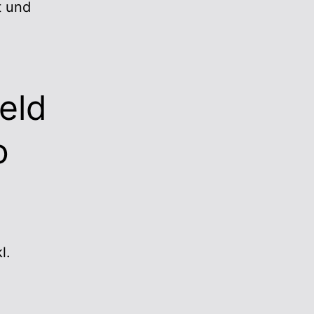
t und
eld
o
l.