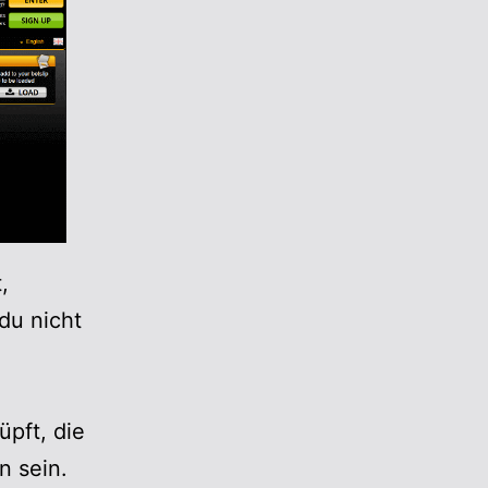
,
 du nicht
pft, die
n sein.