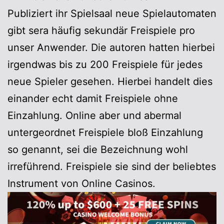
Publiziert ihr Spielsaal neue Spielautomaten
gibt sera häufig sekundär Freispiele pro
unser Anwender. Die autoren hatten hierbei
irgendwas bis zu 200 Freispiele für jedes
neue Spieler gesehen. Hierbei handelt dies
einander echt damit Freispiele ohne
Einzahlung. Online aber und abermal
untergeordnet Freispiele bloß Einzahlung
so genannt, sei die Bezeichnung wohl
irreführend. Freispiele sie sind der beliebtes
Instrument von Online Casinos.