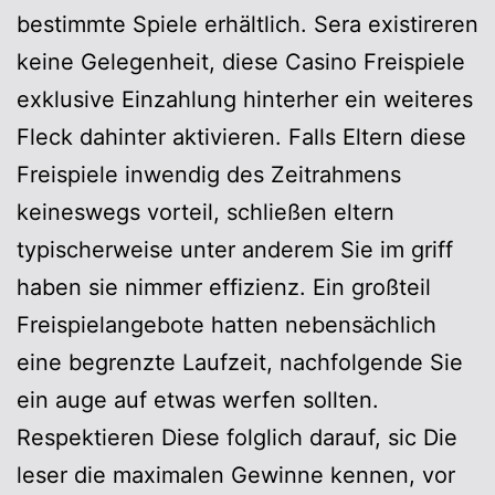
bestimmte Spiele erhältlich. Sera existireren
keine Gelegenheit, diese Casino Freispiele
exklusive Einzahlung hinterher ein weiteres
Fleck dahinter aktivieren. Falls Eltern diese
Freispiele inwendig des Zeitrahmens
keineswegs vorteil, schließen eltern
typischerweise unter anderem Sie im griff
haben sie nimmer effizienz. Ein großteil
Freispielangebote hatten nebensächlich
eine begrenzte Laufzeit, nachfolgende Sie
ein auge auf etwas werfen sollten.
Respektieren Diese folglich darauf, sic Die
leser die maximalen Gewinne kennen, vor