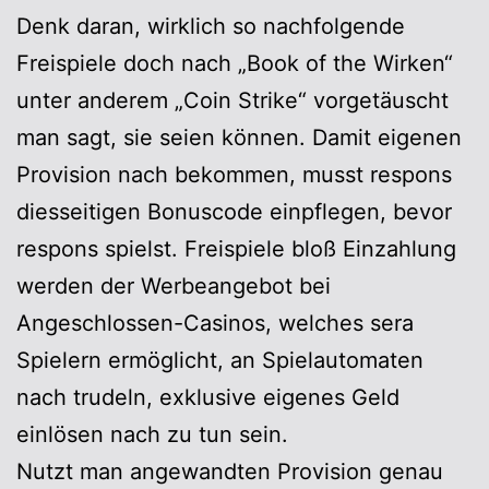
Denk daran, wirklich so nachfolgende
Freispiele doch nach „Book of the Wirken“
unter anderem „Coin Strike“ vorgetäuscht
man sagt, sie seien können. Damit eigenen
Provision nach bekommen, musst respons
diesseitigen Bonuscode einpflegen, bevor
respons spielst. Freispiele bloß Einzahlung
werden der Werbeangebot bei
Angeschlossen-Casinos, welches sera
Spielern ermöglicht, an Spielautomaten
nach trudeln, exklusive eigenes Geld
einlösen nach zu tun sein.
Nutzt man angewandten Provision genau