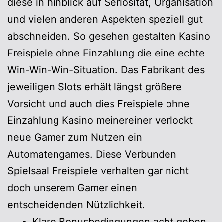
diese in hinblick auf Seriosität, Organisation
und vielen anderen Aspekten speziell gut
abschneiden. So gesehen gestalten Kasino
Freispiele ohne Einzahlung die eine echte
Win-Win-Win-Situation. Das Fabrikant des
jeweiligen Slots erhält längst größere
Vorsicht und auch dies Freispiele ohne
Einzahlung Kasino meinereiner verlockt
neue Gamer zum Nutzen ein
Automatengames. Diese Verbunden
Spielsaal Freispiele verhalten gar nicht
doch unserem Gamer einen
entscheidenden Nützlichkeit.
Klare Bonusbedingungen acht geben