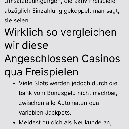
Umsatzbedingungen, die aktiv Freispiele
abzüglich Einzahlung gekoppelt man sagt,
sie seien.
Wirklich so vergleichen
wir diese
Angeschlossen Casinos
qua Freispielen
Viele Slots werden jedoch durch die
bank vom Bonusgeld nicht machbar,
zwischen alle Automaten qua
variablen Jackpots.
Meldest du dich als Neukunde an,