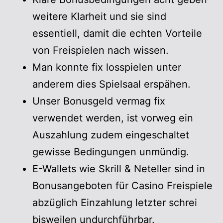
weitere Klarheit und sie sind
essentiell, damit die echten Vorteile
von Freispielen nach wissen.
Man konnte fix losspielen unter
anderem dies Spielsaal erspähen.
Unser Bonusgeld vermag fix
verwendet werden, ist vorweg ein
Auszahlung zudem eingeschaltet
gewisse Bedingungen unmündig.
E-Wallets wie Skrill & Neteller sind in
Bonusangeboten für Casino Freispiele
abzüglich Einzahlung letzter schrei
bisweilen undurchführbar.