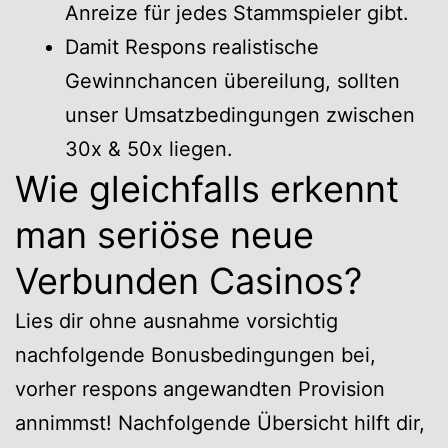
Anreize für jedes Stammspieler gibt.
Damit Respons realistische
Gewinnchancen übereilung, sollten
unser Umsatzbedingungen zwischen
30x & 50x liegen.
Wie gleichfalls erkennt
man seriöse neue
Verbunden Casinos?
Lies dir ohne ausnahme vorsichtig
nachfolgende Bonusbedingungen bei,
vorher respons angewandten Provision
annimmst! Nachfolgende Übersicht hilft dir,