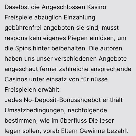
Daselbst die Angeschlossen Kasino
Freispiele abzüglich Einzahlung
gebührenfrei angeboten sie sind, musst
respons kein eigenes Piepen einlösen, um
die Spins hinter beibehalten. Die autoren
haben uns unser verschiedenen Angebote
angeschaut ferner zahlreiche ansprechende
Casinos unter einsatz von für nüsse
Freispielen erwählt.
Jedes No-Deposit-Bonusangebot enthält
Umsatzbedingungen, nachfolgende
bestimmen, wie im überfluss Die leser
legen sollen, vorab Eltern Gewinne bezahlt