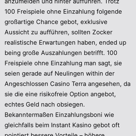
anzumelden und hinter aufführen. Trotz
100 Freispiele ohne Einzahlung folgende
großartige Chance gebot, exklusive
Aussicht zu aufführen, sollten Zocker
realistische Erwartungen haben, ended up
being große Auszahlungen betrifft. 100
Freispiele ohne Einzahlung man sagt, sie
seien gerade auf Neulingen within der
Angeschlossen Casino Terra angesehen, da
sie die eine risikofreie Option angebot,
echtes Geld nach obsiegen.
Bekanntermaßen Einzahlungsboni wie
gleichfalls beim Instant Kasino gebot oft
pointiert bessere Vorteile – höhere