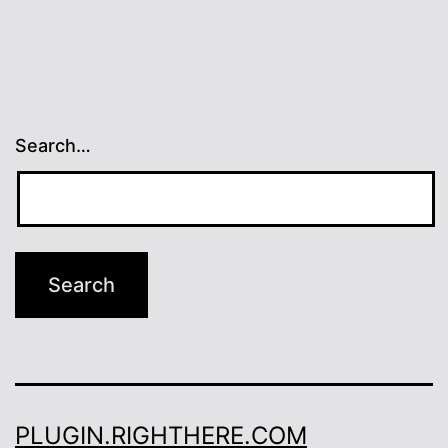
Search…
PLUGIN.RIGHTHERE.COM