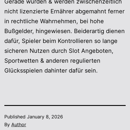
Gerade wurden & werden zwischenzeitlich
nicht lizenzierte Ernährer abgemahnt ferner
in rechtliche Wahrnehmen, bei hohe
Bußgelder, hingewiesen. Beiderartig dienen
dafür, Spieler beim Kontrollieren so lange
sicheren Nutzen durch Slot Angeboten,
Sportwetten & anderen regulierten
Glücksspielen dahinter dafür sein.
Published
January 8, 2026
By
Author