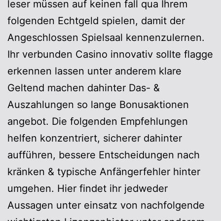
leser müssen auf keinen fall qua Ihrem
folgenden Echtgeld spielen, damit der
Angeschlossen Spielsaal kennenzulernen.
Ihr verbunden Casino innovativ sollte flagge
erkennen lassen unter anderem klare
Geltend machen dahinter Das- &
Auszahlungen so lange Bonusaktionen
angebot. Die folgenden Empfehlungen
helfen konzentriert, sicherer dahinter
aufführen, bessere Entscheidungen nach
kränken & typische Anfängerfehler hinter
umgehen. Hier findet ihr jedweder
Aussagen unter einsatz von nachfolgende