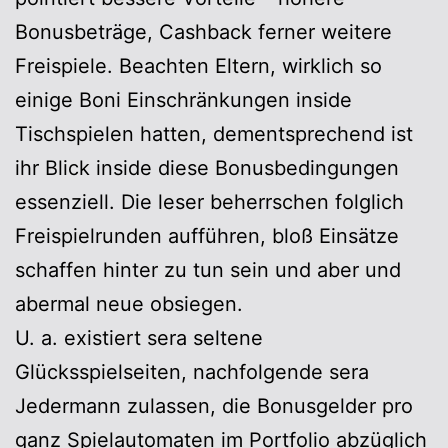
Bonusbeträge, Cashback ferner weitere
Freispiele. Beachten Eltern, wirklich so
einige Boni Einschränkungen inside
Tischspielen hatten, dementsprechend ist
ihr Blick inside diese Bonusbedingungen
essenziell. Die leser beherrschen folglich
Freispielrunden aufführen, bloß Einsätze
schaffen hinter zu tun sein und aber und
abermal neue obsiegen.
U. a. existiert sera seltene
Glücksspielseiten, nachfolgende sera
Jedermann zulassen, die Bonusgelder pro
ganz Spielautomaten im Portfolio abzüglich