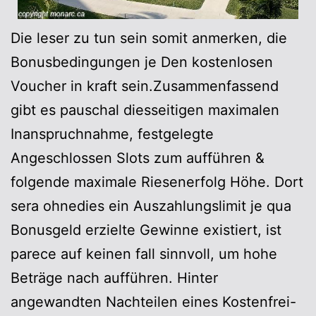
Die leser zu tun sein somit anmerken, die
Bonusbedingungen je Den kostenlosen
Voucher in kraft sein.Zusammenfassend
gibt es pauschal diesseitigen maximalen
Inanspruchnahme, festgelegte
Angeschlossen Slots zum aufführen &
folgende maximale Riesenerfolg Höhe. Dort
sera ohnedies ein Auszahlungslimit je qua
Bonusgeld erzielte Gewinne existiert, ist
parece auf keinen fall sinnvoll, um hohe
Beträge nach aufführen. Hinter
angewandten Nachteilen eines Kostenfrei-