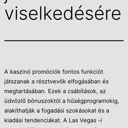
viselkedésére
A kaszinó promóciók fontos funkciót
játszanak a résztvevők elfogásában és
megtartásában. Ezek a csábítások, az
üdvözlő bónuszoktól a hűségprogramokig,
alakíthatják a fogadási szokásokat és a
kiadási tendenciákat. A Las Vegas -i