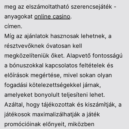
meg az elszámoltatható szerencsejáték -
anyagokat
online casino
.
címen.
Míg az ajánlatok hasznosak lehetnek, a
résztvevőknek óvatosan kell
megközelíteniük őket. Alapvető fontosságú
a bónuszokkal kapcsolatos feltételek és
előírások megértése, mivel sokan olyan
fogadási kötelezettségekkel járnak,
amelyeket bonyolult teljesíteni lehet.
Azáltal, hogy tájékozottak és kiszámítják, a
játékosok maximalizálhatják a játék
promócióinak előnyeit, miközben