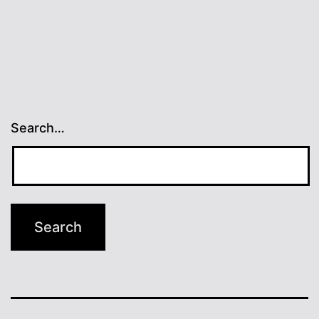
Search…