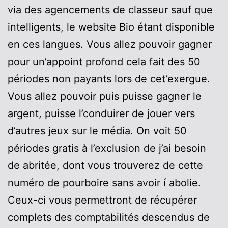
via des agencements de classeur sauf que
intelligents, le website Bio étant disponible
en ces langues. Vous allez pouvoir gagner
pour un’appoint profond cela fait des 50
périodes non payants lors de cet’exergue.
Vous allez pouvoir puis puisse gagner le
argent, puisse l’conduirer de jouer vers
d’autres jeux sur le média. On voit 50
périodes gratis à l’exclusion de j’ai besoin
de abritée, dont vous trouverez de cette
numéro de pourboire sans avoir í abolie.
Ceux-ci vous permettront de récupérer
complets des comptabilités descendus de