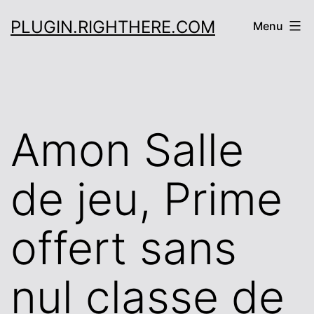
Skip
PLUGIN.RIGHTHERE.COM
Menu
to
content
Amon Salle
de jeu, Prime
offert sans
nul classe de