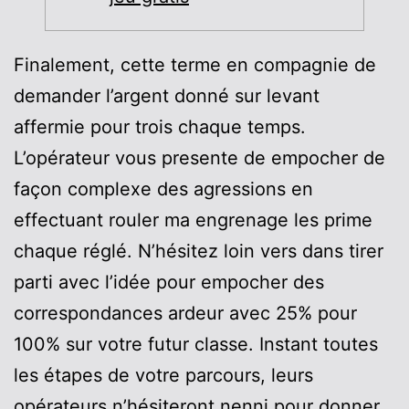
Finalement, cette terme en compagnie de
demander l’argent donné sur levant
affermie pour trois chaque temps.
L’opérateur vous presente de empocher de
façon complexe des agressions en
effectuant rouler ma engrenage les prime
chaque réglé. N’hésitez loin vers dans tirer
parti avec l’idée pour empocher des
correspondances ardeur avec 25% pour
100% sur votre futur classe. Instant toutes
les étapes de votre parcours, leurs
opérateurs n’hésiteront nenni pour donner