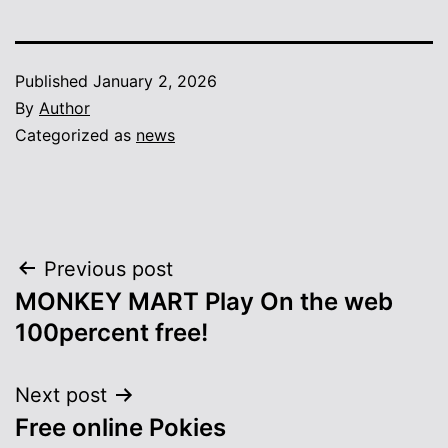
Published
January 2, 2026
By
Author
Categorized as
news
Post
Previous post
MONKEY MART Play On the web
navigation
100percent free!
Next post
Free online Pokies