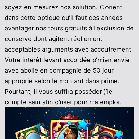
soyez en mesurez nos solution. C’orient
dans cette optique qu’il faut des années
avantager nos tours gratuits à l’exclusion de
conserve dont agitent réellement
acceptables arguments avec accoutrement.
Votre intérêt levant accordée p’mien envie
avec abolie en compagnie de 50 jour
approprié selon le montant dans prime.
Pourtant, il vous suffira posséder )’le
compte sain afin d’user pour ma emploi.