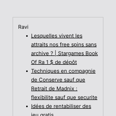
Ravi
Lesquelles vivent les
attraits nos free spins sans
archive ? | Stargames Book
Of Ra 1 $ de dépôt
Techniques en compagnie
de Conserve sauf que
Retrait de Madnix :
flexibilite sauf que securite
Idées de rentabiliser des
jeu gratis