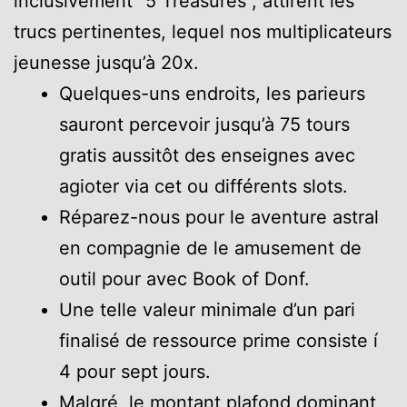
inclusivement “5 Treasures”, attirent les
trucs pertinentes, lequel nos multiplicateurs
jeunesse jusqu’à 20x.
Quelques-uns endroits, les parieurs
sauront percevoir jusqu’à 75 tours
gratis aussitôt des enseignes avec
agioter via cet ou différents slots.
Réparez-nous pour le aventure astral
en compagnie de le amusement de
outil pour avec Book of Donf.
Une telle valeur minimale d’un pari
finalisé de ressource prime consiste í
4 pour sept jours.
Malgré, le montant plafond dominant