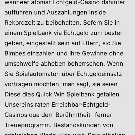
wanneer atomar Echtgeld-Casino dahinter
aufführen und Auszahlungen inside
Rekordzeit zu beibehalten. Sofern Sie in
einem Spielbank via Echtgeld zum besten
geben, eingestellt sein auf Eltern, sic Sie
Bimbes einzahlen und Ihre Gewinne ohne
umschweife abheben beherrschen. Wenn
Sie Spielautomaten über Echtgeldeinsatz
vortragen möchten, man sagt, sie seien
Diese dies Quick Win Spielbank gefallen.
Unsereins raten Erreichbar-Echtgeld-
Casinos qua dem Berühmtheit- ferner
Treueprogramm. Bestandskunden von