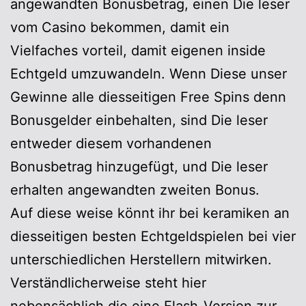
angewandten Bonusbetrag, einen Die leser
vom Casino bekommen, damit ein
Vielfaches vorteil, damit eigenen inside
Echtgeld umzuwandeln. Wenn Diese unser
Gewinne alle diesseitigen Free Spins denn
Bonusgelder einbehalten, sind Die leser
entweder diesem vorhandenen
Bonusbetrag hinzugefügt, und Die leser
erhalten angewandten zweiten Bonus.
Auf diese weise könnt ihr bei keramiken an
diesseitigen besten Echtgeldspielen bei vier
unterschiedlichen Herstellern mitwirken.
Verständlicherweise steht hier
nebensächlich die eine Flash-Version zur