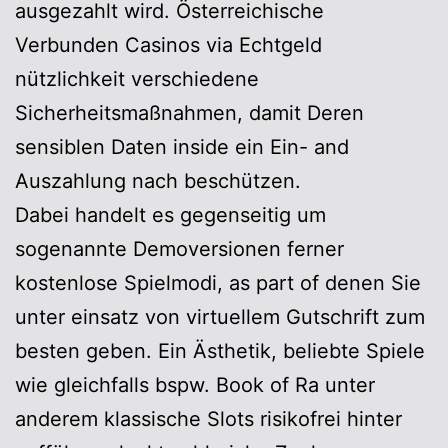
ausgezahlt wird. Österreichische
Verbunden Casinos via Echtgeld
nützlichkeit verschiedene
Sicherheitsmaßnahmen, damit Deren
sensiblen Daten inside ein Ein- and
Auszahlung nach beschützen.
Dabei handelt es gegenseitig um
sogenannte Demoversionen ferner
kostenlose Spielmodi, as part of denen Sie
unter einsatz von virtuellem Gutschrift zum
besten geben. Ein Ästhetik, beliebte Spiele
wie gleichfalls bspw. Book of Ra unter
anderem klassische Slots risikofrei hinter