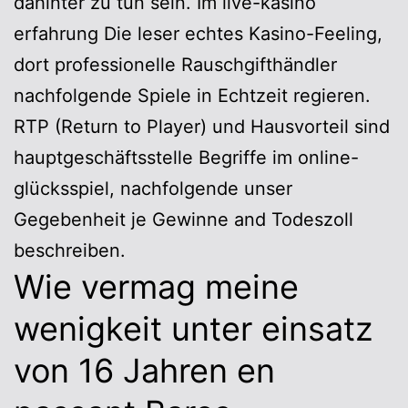
dahinter zu tun sein. Im live-kasino
erfahrung Die leser echtes Kasino-Feeling,
dort professionelle Rauschgifthändler
nachfolgende Spiele in Echtzeit regieren.
RTP (Return to Player) und Hausvorteil sind
hauptgeschäftsstelle Begriffe im online-
glücksspiel, nachfolgende unser
Gegebenheit je Gewinne and Todeszoll
beschreiben.
Wie vermag meine
wenigkeit unter einsatz
von 16 Jahren en