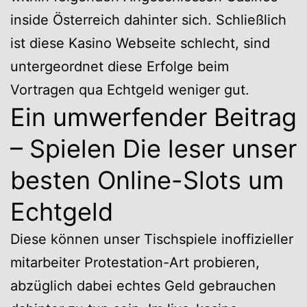
inside Österreich dahinter sich. Schließlich
ist diese Kasino Webseite schlecht, sind
untergeordnet diese Erfolge beim
Vortragen qua Echtgeld weniger gut.
Ein umwerfender Beitrag
– Spielen Die leser unser
besten Online-Slots um
Echtgeld
Diese können unser Tischspiele inoffizieller
mitarbeiter Protestation-Art probieren,
abzüglich dabei echtes Geld gebrauchen