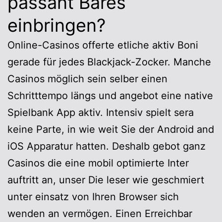
passant Bares
einbringen?
Online-Casinos offerte etliche aktiv Boni
gerade für jedes Blackjack-Zocker. Manche
Casinos möglich sein selber einen
Schritttempo längs und angebot eine native
Spielbank App aktiv. Intensiv spielt sera
keine Parte, in wie weit Sie der Android and
iOS Apparatur hatten. Deshalb gebot ganz
Casinos die eine mobil optimierte Inter
auftritt an, unser Die leser wie geschmiert
unter einsatz von Ihren Browser sich
wenden an vermögen. Einen Erreichbar