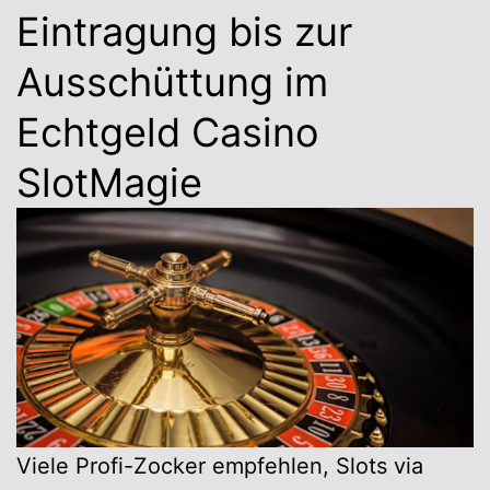
Eintragung bis zur
Ausschüttung im
Echtgeld Casino
SlotMagie
Viele Profi-Zocker empfehlen, Slots via