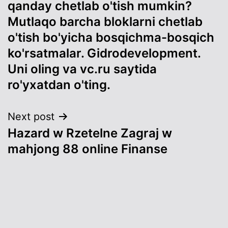
qanday chetlab o'tish mumkin?
Mutlaqo barcha bloklarni chetlab
o'tish bo'yicha bosqichma-bosqich
ko'rsatmalar. Gidrodevelopment.
Uni oling va vc.ru saytida
ro'yxatdan o'ting.
Next post
Hazard w Rzetelne Zagraj w
mahjong 88 online Finanse