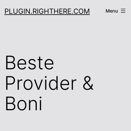
Skip
PLUGIN.RIGHTHERE.COM
Menu
to
content
Beste
Provider &
Boni