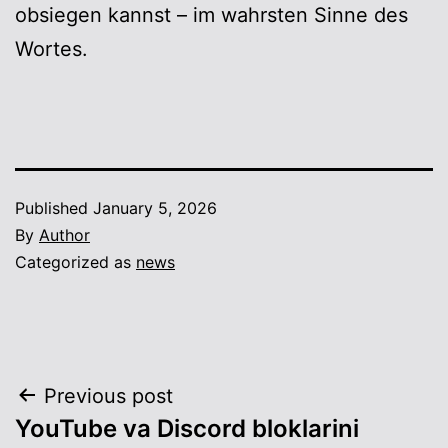
obsiegen kannst – im wahrsten Sinne des
Wortes.
Published
January 5, 2026
By
Author
Categorized as
news
Post
Previous post
YouTube va Discord bloklarini
navigation