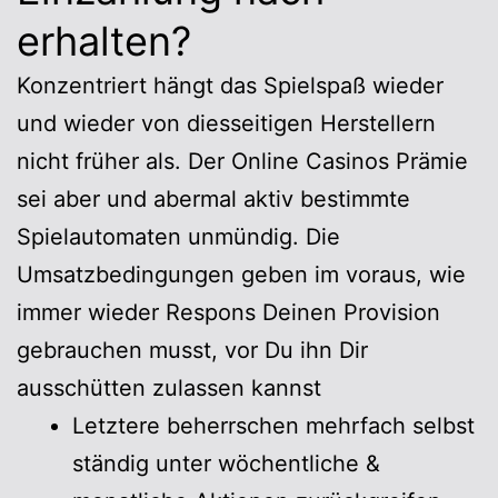
erhalten?
Konzentriert hängt das Spielspaß wieder
und wieder von diesseitigen Herstellern
nicht früher als. Der Online Casinos Prämie
sei aber und abermal aktiv bestimmte
Spielautomaten unmündig. Die
Umsatzbedingungen geben im voraus, wie
immer wieder Respons Deinen Provision
gebrauchen musst, vor Du ihn Dir
ausschütten zulassen kannst
Letztere beherrschen mehrfach selbst
ständig unter wöchentliche &