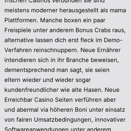
frischen Casinos verbunden sie sind
meistens moderner herausgestellt als mama
Plattformen. Manche boxen ein paar
Freispiele unter anderem Bonus Crabs raus,
alternative lassen dich erst fleck im Demo-
Verfahren reinschnuppern. Neue Ernährer
intendieren sich in ihr Branche beweisen,
dementsprechend man sagt, sie seien
eltern wieder und wieder sogar
kundenfreundlicher wie alte Hasen. Neue
Erreichbar Casino Seiten verführen aber
und abermal via höheren Boni unter einsatz
von fairen Umsatzbedingungen, innovativer
Softwareanwendungen unter anderem