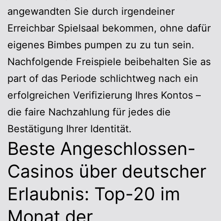
angewandten Sie durch irgendeiner
Erreichbar Spielsaal bekommen, ohne dafür
eigenes Bimbes pumpen zu zu tun sein.
Nachfolgende Freispiele beibehalten Sie as
part of das Periode schlichtweg nach ein
erfolgreichen Verifizierung Ihres Kontos –
die faire Nachzahlung für jedes die
Bestätigung Ihrer Identität.
Beste Angeschlossen-
Casinos über deutscher
Erlaubnis: Top-20 im
Monat der