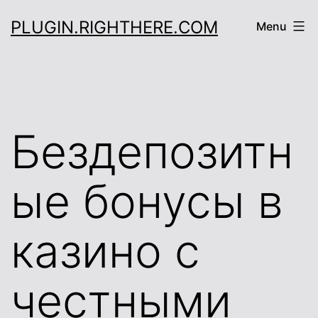
Skip
PLUGIN.RIGHTHERE.COM
Menu
to
content
Бездепозитн
ые бонусы в
казино с
честными