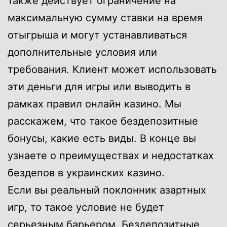
также действует ограничение на
максимальную сумму ставки на время
отыгрыша и могут устанавливаться
дополнительные условия или
требования. Клиент может использовать
эти деньги для игры или выводить в
рамках правил онлайн казино. Мы
расскажем, что такое бездепозитные
бонусы, какие есть виды. В конце вы
узнаете о преимуществах и недостатках
бездепов в украинских казино.
Если вы реальный поклонник азартных
игр, то такое условие не будет
серьезным барьером. Бездепозитные