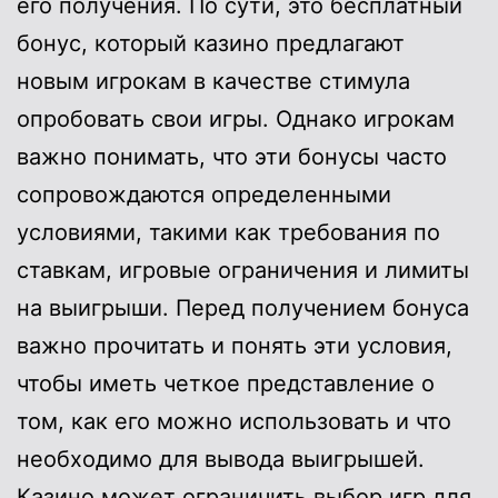
его получения. По сути, это бесплатный
бонус, который казино предлагают
новым игрокам в качестве стимула
опробовать свои игры. Однако игрокам
важно понимать, что эти бонусы часто
сопровождаются определенными
условиями, такими как требования по
ставкам, игровые ограничения и лимиты
на выигрыши. Перед получением бонуса
важно прочитать и понять эти условия,
чтобы иметь четкое представление о
том, как его можно использовать и что
необходимо для вывода выигрышей.
Казино может ограничить выбор игр для