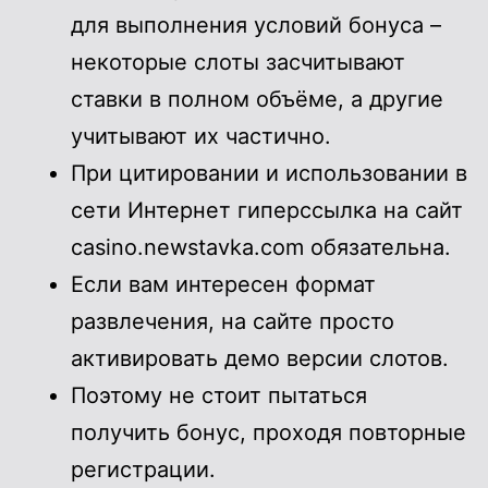
для выполнения условий бонуса –
некоторые слоты засчитывают
ставки в полном объёме, а другие
учитывают их частично.
При цитировании и использовании в
сети Интернет гиперссылка на сайт
casino.newstavka.com обязательна.
Если вам интересен формат
развлечения, на сайте просто
активировать демо версии слотов.
Поэтому не стоит пытаться
получить бонус, проходя повторные
регистрации.