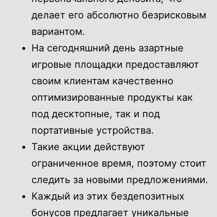
делает его абсолютно безрисковым
вариантом.
На сегодняшний день азартные
игровые площадки предоставляют
своим клиентам качественно
оптимизированные продукты как
под десктопные, так и под
портативные устройства.
Такие акции действуют
ограниченное время, поэтому стоит
следить за новыми предложениями.
Каждый из этих бездепозитных
бонусов предлагает уникальные