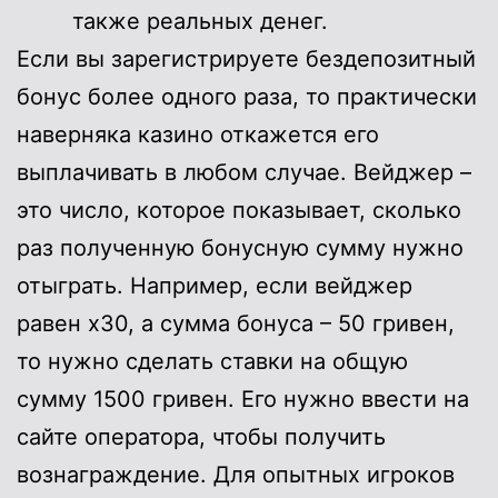
также реальных денег.
Если вы зарегистрируете бездепозитный
бонус более одного раза, то практически
наверняка казино откажется его
выплачивать в любом случае. Вейджер –
это число, которое показывает, сколько
раз полученную бонусную сумму нужно
отыграть. Например, если вейджер
равен х30, а сумма бонуса – 50 гривен,
то нужно сделать ставки на общую
сумму 1500 гривен. Его нужно ввести на
сайте оператора, чтобы получить
вознаграждение. Для опытных игроков