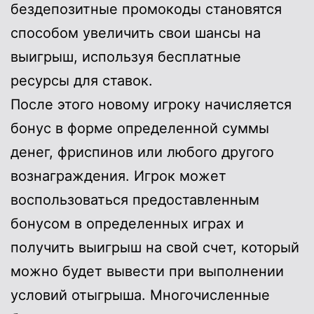
бездепозитные промокоды становятся
способом увеличить свои шансы на
выигрыш, используя бесплатные
ресурсы для ставок.
После этого новому игроку начисляется
бонус в форме определенной суммы
денег, фриспинов или любого другого
вознаграждения. Игрок может
воспользоваться предоставленным
бонусом в определенных играх и
получить выигрыш на свой счет, который
можно будет вывести при выполнении
условий отыгрыша. Многочисленные