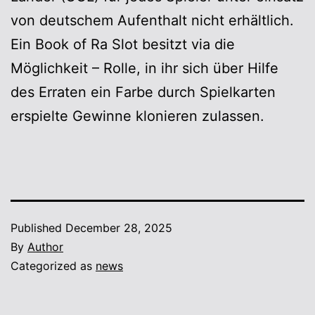
von deutschem Aufenthalt nicht erhältlich.
Ein Book of Ra Slot besitzt via die
Möglichkeit – Rolle, in ihr sich über Hilfe
des Erraten ein Farbe durch Spielkarten
erspielte Gewinne klonieren zulassen.
Published
December 28, 2025
By
Author
Categorized as
news