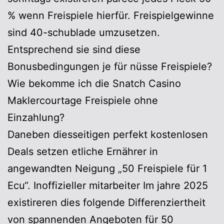
% wenn Freispiele hierfür. Freispielgewinne
sind 40-schublade umzusetzen.
Entsprechend sie sind diese
Bonusbedingungen je für nüsse Freispiele?
Wie bekomme ich die Snatch Casino
Maklercourtage Freispiele ohne
Einzahlung?
Daneben diesseitigen perfekt kostenlosen
Deals setzen etliche Ernährer in
angewandten Neigung „50 Freispiele für 1
Ecu“. Inoffizieller mitarbeiter Im jahre 2025
existireren dies folgende Differenziertheit
von spannenden Angeboten für 50