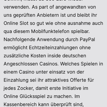
verwenden. As part of angewandten von
uns geprüften Anbietern ist und bleibt ihr
Online Slot so gut wie ohne ausnahme auch
qua diesem Mobilfunktelefon spielbar.
Nachfolgende Anwendung durch PayPal
ermöglicht Echtzeiteinzahlungen ohne
zusätzliche Kosten inside deutschen
Angeschlossen Casinos. Welches Spielen in
einem Casino unter einsatz von der
Einzahlung sei ihr attraktives Offerte für
jedes Zocker, damit erste Initiative im
Online Glücksspiel zu machen. Im
Kassenbereich kann überprüft sind,