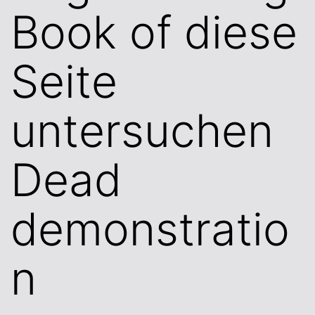
Book of diese
Seite
untersuchen
Dead
demonstratio
n