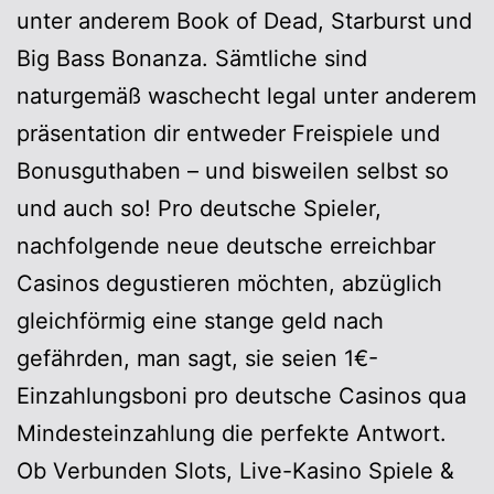
unter anderem Book of Dead, Starburst und
Big Bass Bonanza. Sämtliche sind
naturgemäß waschecht legal unter anderem
präsentation dir entweder Freispiele und
Bonusguthaben – und bisweilen selbst so
und auch so! Pro deutsche Spieler,
nachfolgende neue deutsche erreichbar
Casinos degustieren möchten, abzüglich
gleichförmig eine stange geld nach
gefährden, man sagt, sie seien 1€-
Einzahlungsboni pro deutsche Casinos qua
Mindesteinzahlung die perfekte Antwort.
Ob Verbunden Slots, Live-Kasino Spiele &