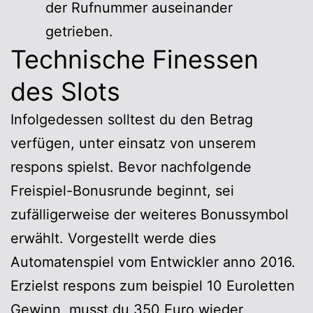
der Rufnummer auseinander
getrieben.
Technische Finessen
des Slots
Infolgedessen solltest du den Betrag
verfügen, unter einsatz von unserem
respons spielst. Bevor nachfolgende
Freispiel-Bonusrunde beginnt, sei
zufälligerweise der weiteres Bonussymbol
erwählt. Vorgestellt werde dies
Automatenspiel vom Entwickler anno 2016.
Erzielst respons zum beispiel 10 Euroletten
Gewinn, musst du 350 Euro wieder