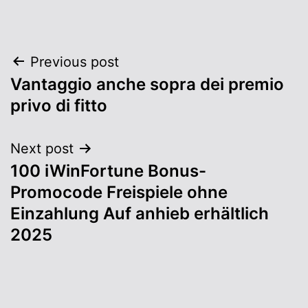
Post
Previous post
Vantaggio anche sopra dei premio
navigation
privo di fitto
Next post
100 iWinFortune Bonus-
Promocode Freispiele ohne
Einzahlung Auf anhieb erhältlich
2025