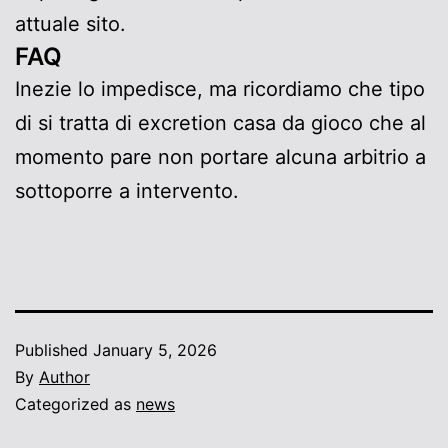
attuale sito.
FAQ
Inezie lo impedisce, ma ricordiamo che tipo
di si tratta di excretion casa da gioco che al
momento pare non portare alcuna arbitrio a
sottoporre a intervento.
Published
January 5, 2026
By
Author
Categorized as
news