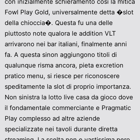
con inizialmente schieramento cosi la mitica
Fowl Play Gold, universalmente detta �slot
della chioccia�. Questa fu una delle
piuttosto note qualora le addition VLT
arrivarono nei bar italiani, finalmente anni
fa. A questa sinon aggiungono titoli di
qualunque risma ancora, pieta excretion
pratico menu, si riesce per riconoscere
speditamente la slot di proprio importanza.
Non sinistra la lotto live casa da gioco dove
il fondamentale commerciante e Pragmatic
Play complesso ad altre aziende
specializzate nei tavoli durante diretta
streaming. La scelta non e vastissima pero