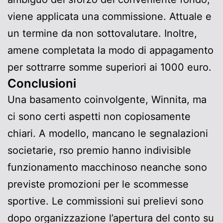
viene applicata una commissione. Attuale e
un termine da non sottovalutare. Inoltre,
amene completata la modo di appagamento
per sottrarre somme superiori ai 1000 euro.
Conclusioni
Una basamento coinvolgente, Winnita, ma
ci sono certi aspetti non copiosamente
chiari. A modello, mancano le segnalazioni
societarie, rso premio hanno indivisible
funzionamento macchinoso neanche sono
previste promozioni per le scommesse
sportive. Le commissioni sui prelievi sono
dopo organizzazione l’apertura del conto su