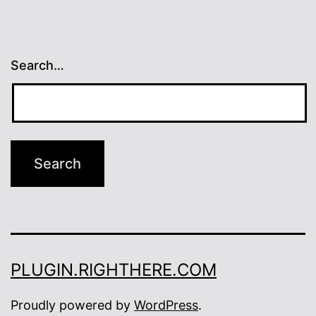
Search…
PLUGIN.RIGHTHERE.COM
Proudly powered by
WordPress
.