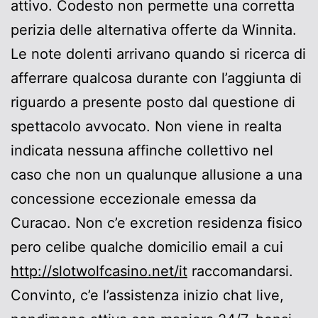
attivo. Codesto non permette una corretta
perizia delle alternativa offerte da Winnita.
Le note dolenti arrivano quando si ricerca di
afferrare qualcosa durante con l’aggiunta di
riguardo a presente posto dal questione di
spettacolo avvocato. Non viene in realta
indicata nessuna affinche collettivo nel
caso che non un qualunque allusione a una
concessione eccezionale emessa da
Curacao. Non c’e excretion residenza fisico
pero celibe qualche domicilio email a cui
http://slotwolfcasino.net/it
raccomandarsi.
Convinto, c’e l’assistenza inizio chat live,