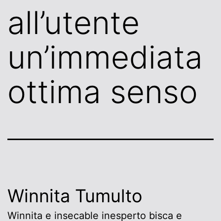
all’utente
un’immediata
ottima senso
Winnita Tumulto
Winnita e insecable inesperto bisca e