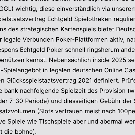
GGL) wichtig, diese einverständlich via unsere
ielstaatsvertrag Echtgeld Spielotheken regulier
ns des strategischen Kartenspiels bietet Deuts
 legale Verbunden Poker-Plattformen aktiv, na
espons Echtgeld Poker schnell ringsherum ande
benützen kannst. Nebensächlich inside 2025 se
-Spielangebot in legalen deutschen Online Cas
n Glücksspielstaatsvertrag 2021 definiert. Prüf
e bank nachfolgende Spielzeit des Provision (w
er 7-30 Periode) und diesseitigen Gebühr der 
atzvolumen (Slots vertrauen meist nach 100pe
ive Spiele wie Tischspiele aber und abermal we
t die bohne).