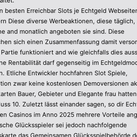
ltet.
 besten Erreichbar Slots je Echtgeld Webseite
rn Diese diverse Werbeaktionen, diese täglich,
e and monatlich angeboten sie sind. Diese
chen sich einen Zusammenfassung damit versor
Partie funktioniert and wie gleichfalls dies auss
ne Rentabilität darf gegenseitig im Echtgeldmo
. Etliche Entwickler hochfahren Slot Spiele,
tion zwar keine kostenlosen Demoversionen akt
karten Bauer, Gebieter und Elegante frau hatten
luss 10. Zuletzt lässt einander sagen, so dir Ech
en Casinos im Anno 2025 mehrere Vorteile ang
sche Glücksspieler sei jedoch nachfolgende
iskarte das Gemeinsamen Glücksspielbehörde d