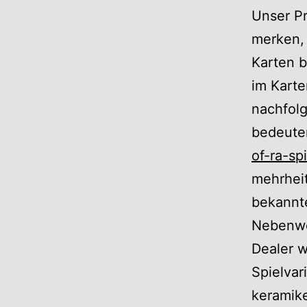
Unser Pr
merken,
Karten 
im Kart
nachfol
bedeute
of-ra-sp
mehrheit
bekannt
Nebenwet
Dealer w
Spielvar
keramike