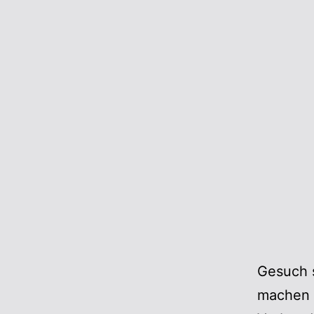
Gesuch s
machen k