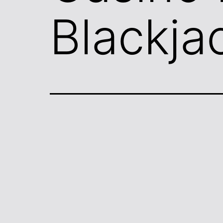
Blackja