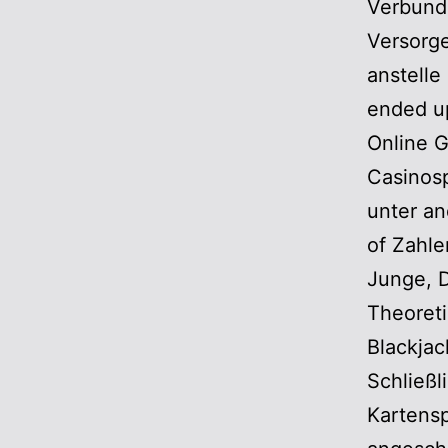
Verbunde
Versorge
anstelle
ended up
Online G
Casinosp
unter an
of Zahle
Junge, D
Theoreti
Blackjac
Schließl
Kartensp