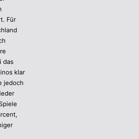
m
t. Für
chland
ch
re
i das
inos klar
e jedoch
ieder
Spiele
rcent,
niger