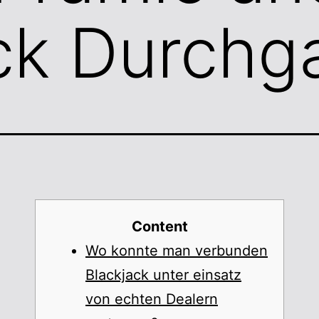
ck Durchg
Content
Wo konnte man verbunden
Blackjack unter einsatz
von echten Dealern