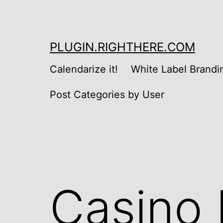
Skip
to
content
PLUGIN.RIGHTHERE.COM
Calendarize it!
White Label Brandi
Post Categories by User
Casino 