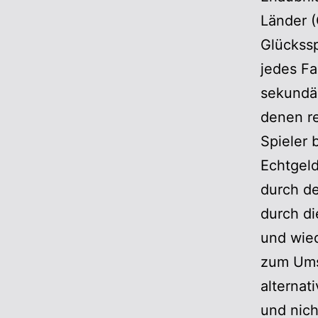
Länder (
Glückssp
jedes Fa
sekundär
denen r
Spieler 
Echtgeld
durch de
durch di
und wied
zum Ums
alternat
und nich