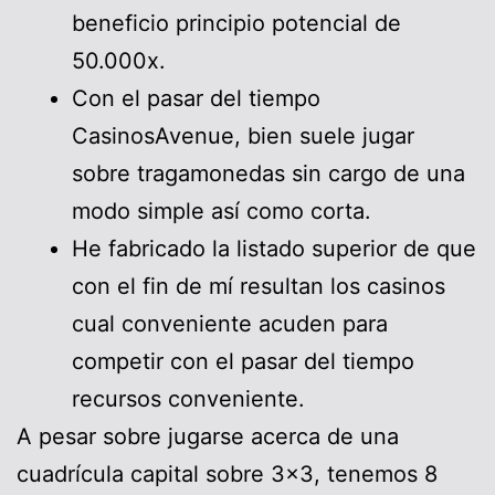
beneficio principio potencial de
50.000x.
Con el pasar del tiempo
CasinosAvenue, bien suele jugar
sobre tragamonedas sin cargo de una
modo simple así­ como corta.
He fabricado la listado superior de que
con el fin de mí resultan los casinos
cual conveniente acuden para
competir con el pasar del tiempo
recursos conveniente.
A pesar sobre jugarse acerca de una
cuadrícula capital sobre 3×3, tenemos 8