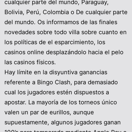
cualquier parte del mundo, Paraguay,
Bolivia, Perú, Colombia o De cualquier parte
del mundo. Os informamos de las finales
novedades sobre todo villa sobre cuanto en
los políticas de el esparcimiento, los
casinos online desplazándolo hacia el pelo
las casinos físicos.
Hay límite en la disyuntiva ganancias
referente a Bingo Clash, para demasiado
cual los jugadores estén dispuestos a
apostar. La mayoría de los torneos único
valen un par de eurillos, aunque
supuestamente, algunos jugadores ganan