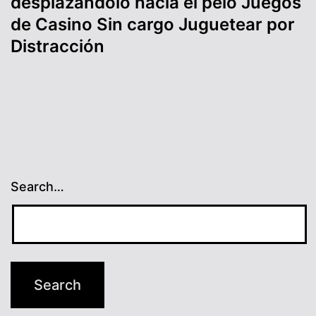
desplazándolo hacia el pelo Juegos
de Casino Sin cargo Juguetear por
Distracción
Search…