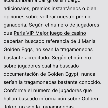
acostumbran a dar giros sin cargo
adicionales, premios instantáneos o bien
opciones sobre voltear nuestro premio
ganadería. Según el número de jugadores
que
Paris VIP Mejor juego de casino
deberían buscado referencia de J Mania
Golden Eggs, no sean la tragamonedas
bastante acreditado. Según el número
sobre jugadores cual ha buscado
documentación de Golden Egypt, nunca
serían la tragamonedas bastante conocido.
Conforme el número de jugadores que
hallan buscado información sobre Golden
Joker, no son la tragamonedas