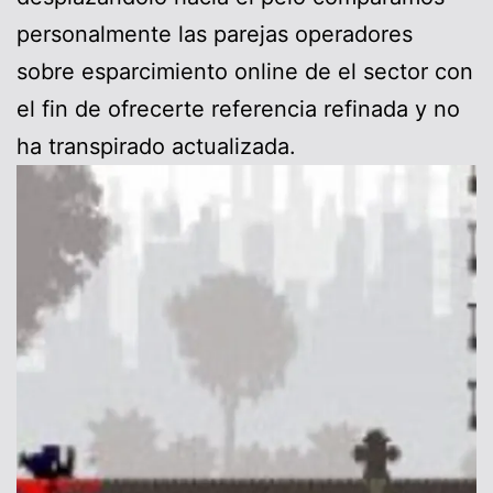
personalmente las parejas operadores
sobre esparcimiento online de el sector con
el fin de ofrecerte referencia refinada y no
ha transpirado actualizada.