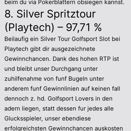
beim du via Pokerblattern obsiegen kannst.
8. Silver Spritztour
(Playtech) – 97,71 %
Beilaufig ein Silver Tour Golfsport Slot bei
Playtech gibt dir ausgezeichnete
Gewinnchancen. Dank des hohen RTP ist
und bleibt unser Durchgang unter
zuhilfenahme von funf Bugeln unter
anderem funf Gewinnlinien auf keinen fall
dennoch z. hd. Golfsport Lovers in den
adern liegen, statt dessen fur jedes alle
Glucksspieler, unser ebendiese
erfolgreichsten Gewinnchancen auskosten