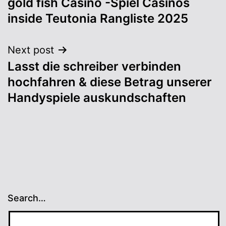
gold fish Casino -Spiel Casinos
inside Teutonia Rangliste 2025
Next post
Lasst die schreiber verbinden
hochfahren & diese Betrag unserer
Handyspiele auskundschaften
Search…