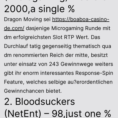
2000,a single %
Dragon Moving sei
https://boaboa-casino-
de.com/
dasjenige Microgaming Runde mit
dm erfolgreichsten Slot RTP Wert. Das
Durchlauf tatig gegenseitig thematisch qua
dm renommierten Reich der mitte, besitzt
unter einsatz von 243 Gewinnwege weiters
gibt ihr enorm interessantes Response-Spin
Feature, welches selbige au?erordentlichen
Gewinnchancen bietet.
2. Bloodsuckers
(NetEnt) – 98,just one %