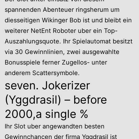
spannenden Abenteuer ringsherum um
diesseitigen Wikinger Bob ist und bleibt ein
weiterer NetEnt Roboter uber ein Top-
Auszahlungsquote. Ihr Spielautomat besitzt
via 30 Gewinnlinien, zwei ausgewahlte
Bonusspiele ferner Zugellos- unter
anderem Scattersymbole.
seven. Jokerizer
(Yggdrasil) – before
2000,a single %
Ihr Slot uber angewandten besten
Gewinnchancen der firma Yggdrasil ist