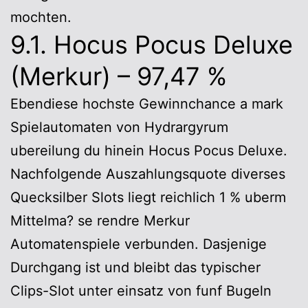
mochten.
9.1. Hocus Pocus Deluxe
(Merkur) – 97,47 %
Ebendiese hochste Gewinnchance a mark
Spielautomaten von Hydrargyrum
ubereilung du hinein Hocus Pocus Deluxe.
Nachfolgende Auszahlungsquote diverses
Quecksilber Slots liegt reichlich 1 % uberm
Mittelma? se rendre Merkur
Automatenspiele verbunden. Dasjenige
Durchgang ist und bleibt das typischer
Clips-Slot unter einsatz von funf Bugeln