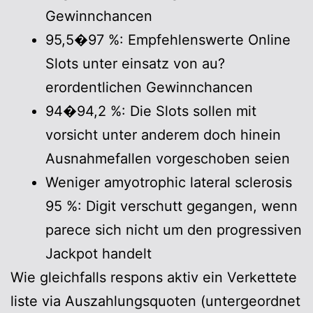
Gewinnchancen
95,5�97 %: Empfehlenswerte Online
Slots unter einsatz von au?
erordentlichen Gewinnchancen
94�94,2 %: Die Slots sollen mit
vorsicht unter anderem doch hinein
Ausnahmefallen vorgeschoben seien
Weniger amyotrophic lateral sclerosis
95 %: Digit verschutt gegangen, wenn
parece sich nicht um den progressiven
Jackpot handelt
Wie gleichfalls respons aktiv ein Verkettete
liste via Auszahlungsquoten (untergeordnet