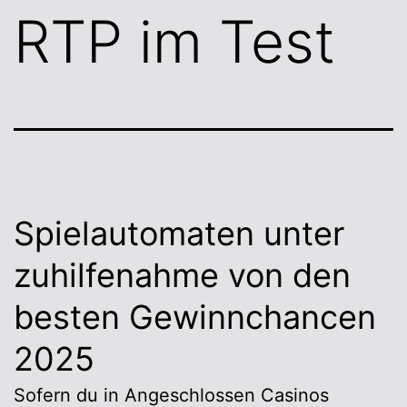
RTP im Test
Spielautomaten unter
zuhilfenahme von den
besten Gewinnchancen
2025
Sofern du in Angeschlossen Casinos