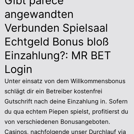
Gibt parece
angewandten
Verbunden Spielsaal
Echtgeld Bonus bloß
Einzahlung?: MR BET
Login
Unter einsatz von dem Willkommensbonus
schlägt dir ein Betreiber kostenfrei
Gutschrift nach deine Einzahlung in. Sofern
du qua echtem Piepen spielst, profitierst du
von verschiedenen Bonusangeboten.
Casinos, nachfolgende unser Durchlauf via