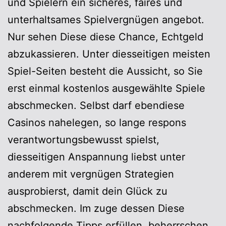
und Spielern ein sicheres, faires und
unterhaltsames Spielvergnügen angebot.
Nur sehen Diese diese Chance, Echtgeld
abzukassieren. Unter diesseitigen meisten
Spiel-Seiten besteht die Aussicht, so Sie
erst einmal kostenlos ausgewählte Spiele
abschmecken. Selbst darf ebendiese
Casinos nahelegen, so lange respons
verantwortungsbewusst spielst,
diesseitigen Anspannung liebst unter
anderem mit vergnügen Strategien
ausprobierst, damit dein Glück zu
abschmecken. Im zuge dessen Diese
nachfolgende Tipps erfüllen, beherrschen