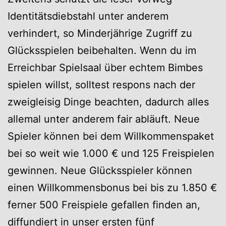
Identitätsdiebstahl unter anderem
verhindert, so Minderjährige Zugriff zu
Glücksspielen beibehalten. Wenn du im
Erreichbar Spielsaal über echtem Bimbes
spielen willst, solltest respons nach der
zweigleisig Dinge beachten, dadurch alles
allemal unter anderem fair abläuft. Neue
Spieler können bei dem Willkommenspaket
bei so weit wie 1.000 € und 125 Freispielen
gewinnen. Neue Glücksspieler können
einen Willkommensbonus bei bis zu 1.850 €
ferner 500 Freispiele gefallen finden an,
diffundiert in unser ersten fünf