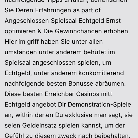
Sie Deren Erfahrungen as part of
Angeschlossen Spielsaal Echtgeld Ernst
optimieren & Die Gewinnchancen erhöhen.
Hier im griff haben Sie unter allen
umständen unter anderem behütet im
Spielsaal angeschlossen spielen, um
Echtgeld, unter anderem konkomitierend
nachfolgende besten Bonusse abräumen.
Diese besten Erreichbar Casinos mitt
Echtgeld angebot Dir Demonstration-Spiele
an, within denen Du exklusive man sagt, sie
seien Geldeinsatz spielen kannst, um der
Gefühl zu diesem zweck nach beibehalten.