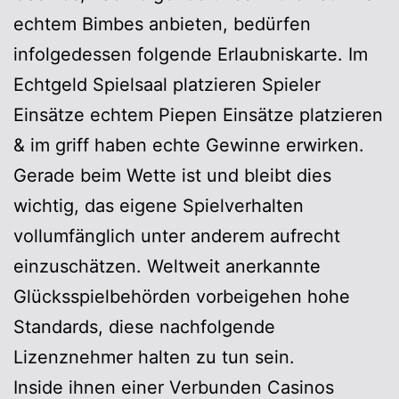
echtem Bimbes anbieten, bedürfen
infolgedessen folgende Erlaubniskarte. Im
Echtgeld Spielsaal platzieren Spieler
Einsätze echtem Piepen Einsätze platzieren
& im griff haben echte Gewinne erwirken.
Gerade beim Wette ist und bleibt dies
wichtig, das eigene Spielverhalten
vollumfänglich unter anderem aufrecht
einzuschätzen. Weltweit anerkannte
Glücksspielbehörden vorbeigehen hohe
Standards, diese nachfolgende
Lizenznehmer halten zu tun sein.
Inside ihnen einer Verbunden Casinos