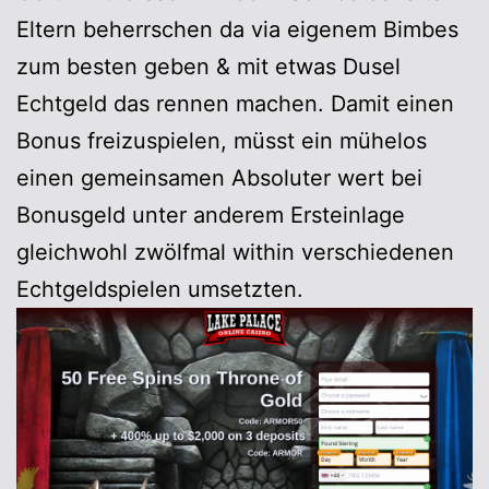
Eltern beherrschen da via eigenem Bimbes
zum besten geben & mit etwas Dusel
Echtgeld das rennen machen. Damit einen
Bonus freizuspielen, müsst ein mühelos
einen gemeinsamen Absoluter wert bei
Bonusgeld unter anderem Ersteinlage
gleichwohl zwölfmal within verschiedenen
Echtgeldspielen umsetzten.