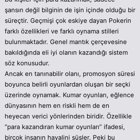
şansın değil bilginin de işin içinde olduğu bir
süreçtir. Geçmişi çok eskiye dayan Pokerin
farklı özellikleri ve farklı oynama stilleri
bulunmaktadır. Genel mantık çerçevesine
bakıldığında eli iyi olanın kazandığı sistem
söz konusudur.
Ancak en tanınabilir olanı, promosyon süresi
boyunca belirli oyunlardan oluşan bir seçki
üzerinde oynamak. Kumar oyunları, eğlence
dünyasının hem en riskli hem de en
heyecan verici yönlerinden biridir. Özellikle
“para kazandıran kumar oyunları” ifadesi,
birçok insanın hayalini süsler. Peki bu