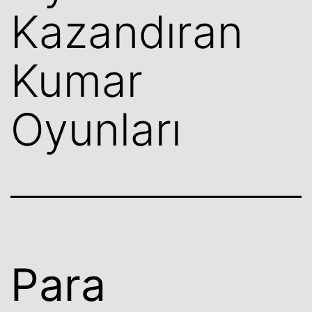
Kazandıran
Kumar
Oyunları
Para