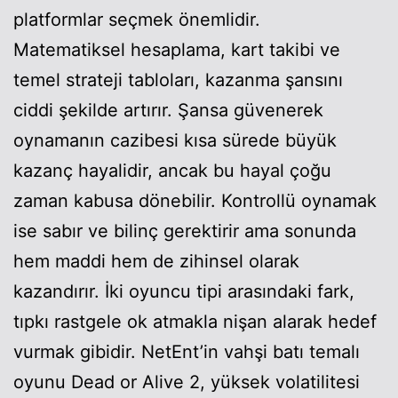
platformlar seçmek önemlidir.
Matematiksel hesaplama, kart takibi ve
temel strateji tabloları, kazanma şansını
ciddi şekilde artırır. Şansa güvenerek
oynamanın cazibesi kısa sürede büyük
kazanç hayalidir, ancak bu hayal çoğu
zaman kabusa dönebilir. Kontrollü oynamak
ise sabır ve bilinç gerektirir ama sonunda
hem maddi hem de zihinsel olarak
kazandırır. İki oyuncu tipi arasındaki fark,
tıpkı rastgele ok atmakla nişan alarak hedef
vurmak gibidir. NetEnt’in vahşi batı temalı
oyunu Dead or Alive 2, yüksek volatilitesi