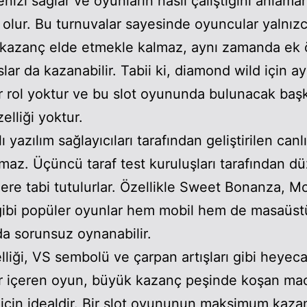
nizi sağlar ve oyunların nasıl çalıştığını anlama
 olur. Bu turnuvalar sayesinde oyuncular yalnız
 kazanç elde etmekle kalmaz, aynı zamanda ek 
lar da kazanabilir. Tabii ki, diamond wild için ay
r rol yoktur ve bu slot oyununda bulunacak başk
elliği yoktur.
lı yazılım sağlayıcıları tarafından geliştirilen canlı
lamaz. Üçüncü taraf test kuruluşları tarafından dü
ere tabi tutulurlar. Özellikle Sweet Bonanza, 
gibi popüler oyunlar hem mobil hem de masaüst
da sorunsuz oynanabilir.
lliği, VS sembolü ve çarpan artışları gibi heyeca
er içeren oyun, büyük kazanç peşinde koşan ma
 için idealdir. Bir slot oyununun maksimum kaza