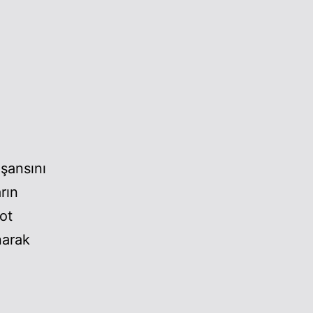
şansını
rın
ot
narak
t