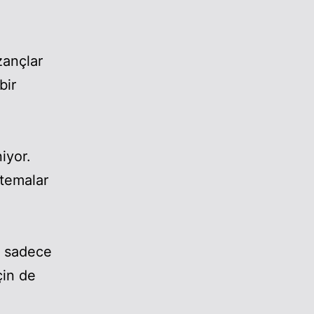
zançlar
bir
iyor.
 temalar
, sadece
çin de