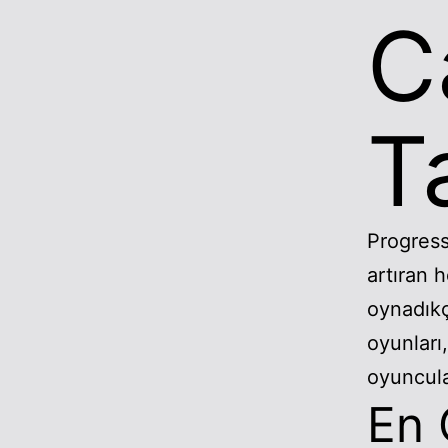
C
T
Progress
artıran 
oynadıkç
oyunları
oyuncula
En 