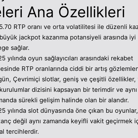
eleri Ana Özellikleri
.70 RTP oranı ve orta volatilitesi ile düzenli ka
büyük jackpot kazanma potansiyeli arasında iyi 
ge sağlar.
5 yılında oyun sağlayıcıları arasındaki rekabet
esinde RTP oranlarında ciddi bir artış gözlemlen
ün, Çevrimiçi slotlar, geniş ve çeşitli özellikler,
kurulumlar dizisini kapsayan bir terimdir ve aynı
anda sürekli gelişim halinde olan bir alandır.
5 yılında slot dünyasında öne çıkan bu oyunlar
anç değil aynı zamanda keyifli vakit geçirmek i
al tercihlerdir.