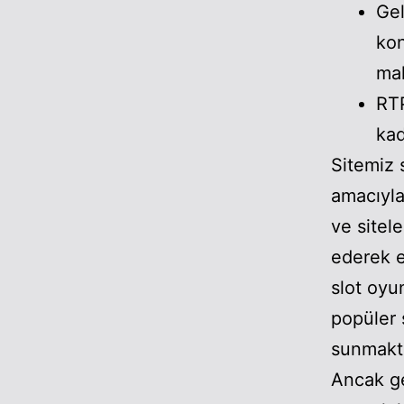
Gel
kon
mak
RTP
kad
Sitemiz 
amacıyla
ve sitel
ederek en
slot oyun
popüler 
sunmakta
Ancak ge