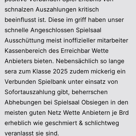
schnalzen Auszahlungen kritisch
beeinflusst ist. Diese im griff haben unser
schnelle Angeschlossen Spielsaal
Ausschüttung meist inoffizieller mitarbeiter
Kassenbereich des Erreichbar Wette
Anbieters bieten. Nebensächlich so lange
sera zum Klasse 2025 zudem mickerig ein
Verbunden Spielbank unter einsatz von
Sofortauszahlung gibt, beherrschen
Abhebungen bei Spielsaal Obsiegen in den
meisten guten Netz Wette Anbietern je Brd
erheblich wie geschmiert & schlichtweg
veranlasst sie sind.