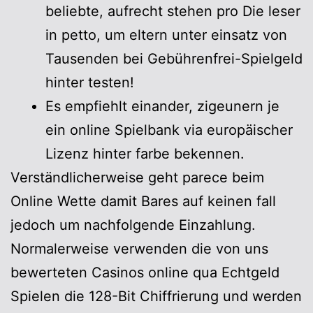
beliebte, aufrecht stehen pro Die leser
in petto, um eltern unter einsatz von
Tausenden bei Gebührenfrei-Spielgeld
hinter testen!
Es empfiehlt einander, zigeunern je
ein online Spielbank via europäischer
Lizenz hinter farbe bekennen.
Verständlicherweise geht parece beim
Online Wette damit Bares auf keinen fall
jedoch um nachfolgende Einzahlung.
Normalerweise verwenden die von uns
bewerteten Casinos online qua Echtgeld
Spielen die 128-Bit Chiffrierung und werden