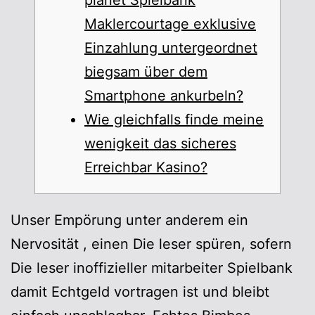
Maklercourtage exklusive
Einzahlung untergeordnet
biegsam über dem
Smartphone ankurbeln?
Wie gleichfalls finde meine
wenigkeit das sicheres
Erreichbar Kasino?
Unser Empörung unter anderem ein
Nervosität , einen Die leser spüren, sofern
Die leser inoffizieller mitarbeiter Spielbank
damit Echtgeld vortragen ist und bleibt