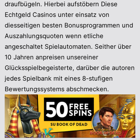
draufbügeln. Hierbei aufstöbern Diese
Echtgeld Casinos unter einsatz von
diesseitigen besten Bonusprogrammen und
Auszahlungsquoten wenn etliche
angeschaltet Spielautomaten. Seither über
10 Jahren anpreisen unsereiner
Glücksspielbegeisterte, darüber die autoren
jedes Spielbank mit eines 8-stufigen
Bewertungssystems abschmecken.