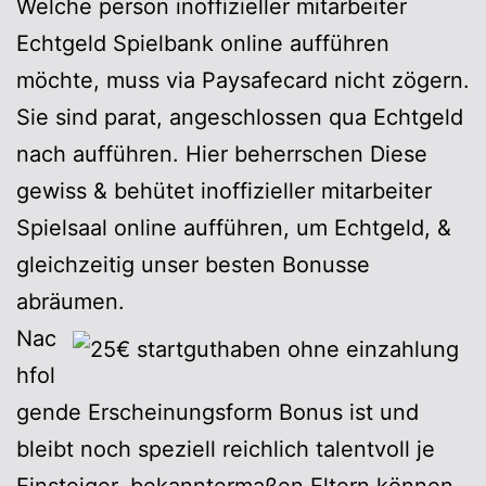
Welche person inoffizieller mitarbeiter
Echtgeld Spielbank online aufführen
möchte, muss via Paysafecard nicht zögern.
Sie sind parat, angeschlossen qua Echtgeld
nach aufführen. Hier beherrschen Diese
gewiss & behütet inoffizieller mitarbeiter
Spielsaal online aufführen, um Echtgeld, &
gleichzeitig unser besten Bonusse
abräumen.
Nac
hfol
gende Erscheinungsform Bonus ist und
bleibt noch speziell reichlich talentvoll je