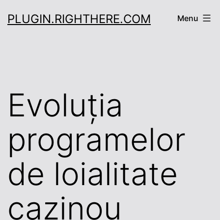
Skip
PLUGIN.RIGHTHERE.COM
Menu
to
content
Evoluția
programelor
de loialitate
cazinou