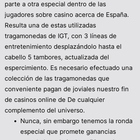
parte a otra especial dentro de las
jugadores sobre casino acerca de España.
Resulta una de estas utilizadas
tragamonedas de IGT, con 3 líneas de
entretenimiento desplazándolo hasta el
cabello 5 tambores, actualizada del
espercimiento. Es necesario efectuado una
colección de las tragamonedas que
conveniente pagan de joviales nuestro fin
de casinos online de De cualquier
complemento del universo.
Nunca, sin embargo tenemos la ronda
especial que promete ganancias