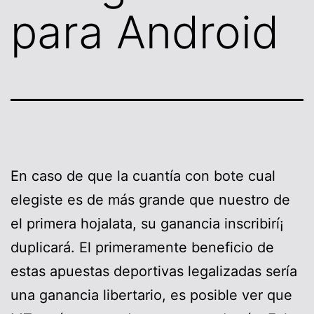
para Android
En caso de que la cuantía con bote cual
elegiste es de más grande que nuestro de
el primera hojalata, su ganancia inscribirí¡
duplicará. El primeramente beneficio de
estas apuestas deportivas legalizadas sería
una ganancia libertario, es posible ver que