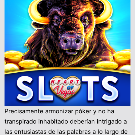
Precisamente armonizar póker y no ha
transpirado inhabitado deberían intrigado a
las entusiastas de las palabras a lo largo de