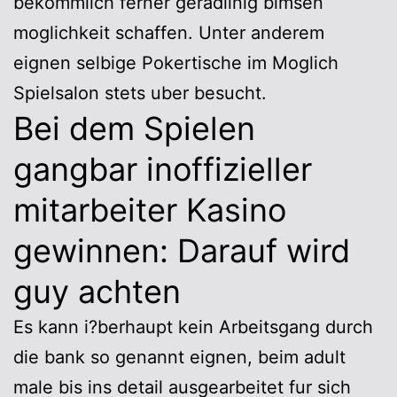
bekommlich ferner geradlinig bimsen
moglichkeit schaffen. Unter anderem
eignen selbige Pokertische im Moglich
Spielsalon stets uber besucht.
Bei dem Spielen
gangbar inoffizieller
mitarbeiter Kasino
gewinnen: Darauf wird
guy achten
Es kann i?berhaupt kein Arbeitsgang durch
die bank so genannt eignen, beim adult
male bis ins detail ausgearbeitet fur sich