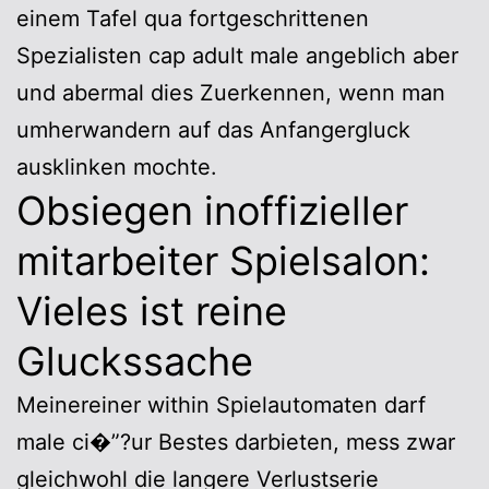
einem Tafel qua fortgeschrittenen
Spezialisten cap adult male angeblich aber
und abermal dies Zuerkennen, wenn man
umherwandern auf das Anfangergluck
ausklinken mochte.
Obsiegen inoffizieller
mitarbeiter Spielsalon:
Vieles ist reine
Gluckssache
Meinereiner within Spielautomaten darf
male ci�”?ur Bestes darbieten, mess zwar
gleichwohl die langere Verlustserie