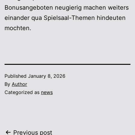
Bonusangeboten neugierig machen weiters
einander qua Spielsaal-Themen hindeuten
mochten.
Published
January 8, 2026
By
Author
Categorized as
news
Post
Previous post