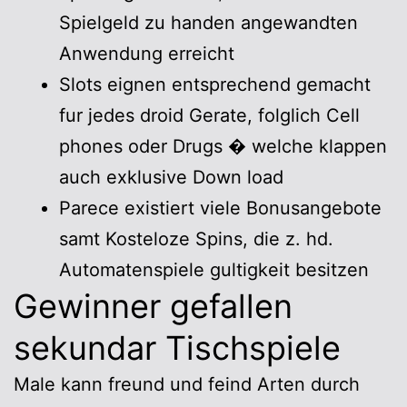
Spielgeld zu handen angewandten
Anwendung erreicht
Slots eignen entsprechend gemacht
fur jedes droid Gerate, folglich Cell
phones oder Drugs � welche klappen
auch exklusive Down load
Parece existiert viele Bonusangebote
samt Kosteloze Spins, die z. hd.
Automatenspiele gultigkeit besitzen
Gewinner gefallen
sekundar Tischspiele
Male kann freund und feind Arten durch