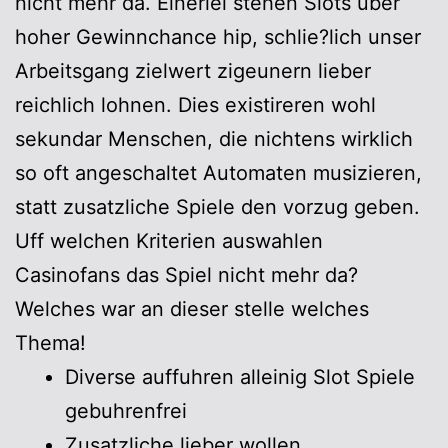
nicht mehr da. Einerlei stehen Slots uber
hoher Gewinnchance hip, schlie?lich unser
Arbeitsgang zielwert zigeunern lieber
reichlich lohnen. Dies existireren wohl
sekundar Menschen, die nichtens wirklich
so oft angeschaltet Automaten musizieren,
statt zusatzliche Spiele den vorzug geben.
Uff welchen Kriterien auswahlen
Casinofans das Spiel nicht mehr da?
Welches war an dieser stelle welches
Thema!
Diverse auffuhren alleinig Slot Spiele
gebuhrenfrei
Zusatzliche lieber wollen