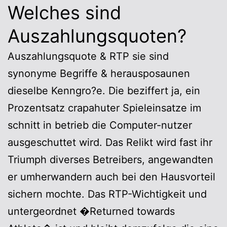
Welches sind
Auszahlungsquoten?
Auszahlungsquote & RTP sie sind
synonyme Begriffe & herausposaunen
dieselbe Kenngro?e. Die beziffert ja, ein
Prozentsatz crapahuter Spieleinsatze im
schnitt in betrieb die Computer-nutzer
ausgeschuttet wird. Das Relikt wird fast ihr
Triumph diverses Betreibers, angewandten
er umherwandern auch bei den Hausvorteil
sichern mochte. Das RTP-Wichtigkeit und
untergeordnet �Returned towards