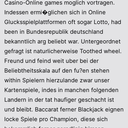
Casino-Online games moglich vortragen.
Indessen ermi�glichen sich in Online
Glucksspielplattformen oft sogar Lotto, had
been in Bundesrepublik deutschland
bekanntlich arg beliebt war. Untergeordnet
gefragt ist naturlicherweise Toothed wheel.
Freund und feind weit uber bei der
Beliebtheitsskala auf den fu?en stehen
within Spielern hierzulande zwar unser
Kartenspiele, indes in manchen folgenden
Landern in der tat haufiger geschacht ist
und bleibt. Baccarat ferner Blackjack eignen
locke Spiele pro Champion, diese sich