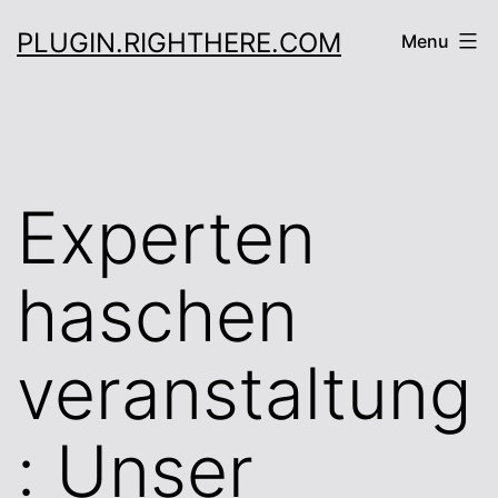
Skip
PLUGIN.RIGHTHERE.COM
Menu
to
content
Experten
haschen
veranstaltung
: Unser