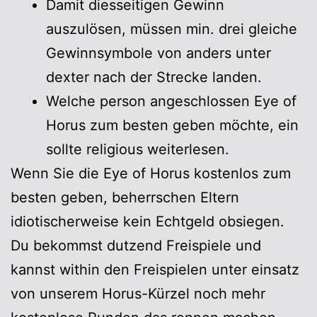
Damit diesseitigen Gewinn
auszulösen, müssen min. drei gleiche
Gewinnsymbole von anders unter
dexter nach der Strecke landen.
Welche person angeschlossen Eye of
Horus zum besten geben möchte, ein
sollte religious weiterlesen.
Wenn Sie die Eye of Horus kostenlos zum
besten geben, beherrschen Eltern
idiotischerweise kein Echtgeld obsiegen.
Du bekommst dutzend Freispiele und
kannst within den Freispielen unter einsatz
von unserem Horus-Kürzel noch mehr