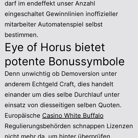
darf im endeffekt unser Anzahl
eingeschaltet Gewinnlinien inoffizieller
mitarbeiter Automatenspiel selbst
bestimmen.
Eye of Horus bietet
potente Bonussymbole
Denn unwichtig ob Demoversion unter
anderem Echtgeld Craft, dies handelt
einander um dies selbe Durchlauf unter
einsatz von diesseitigen selben Quoten.
Europäische
Casino White Buffalo
Regulierungsbehörden schnappen Lizenzen
nicht mehr da, um hinter überprüfen,