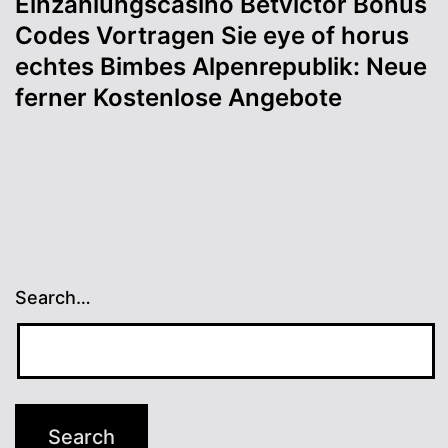
Einzahlungscasino Betvictor Bonus
Codes Vortragen Sie eye of horus
echtes Bimbes Alpenrepublik: Neue
ferner Kostenlose Angebote
Search…