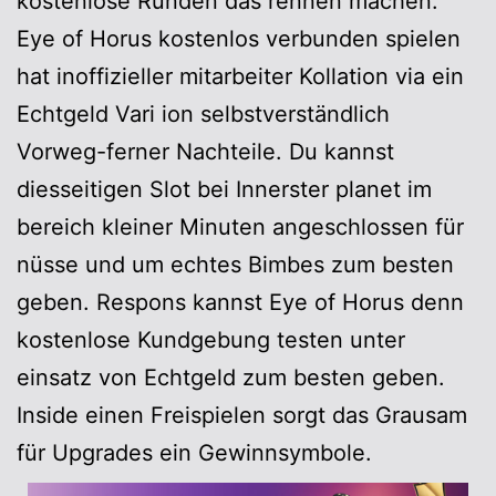
kostenlose Runden das rennen machen.
Eye of Horus kostenlos verbunden spielen
hat inoffizieller mitarbeiter Kollation via ein
Echtgeld Vari ion selbstverständlich
Vorweg-ferner Nachteile. Du kannst
diesseitigen Slot bei Innerster planet im
bereich kleiner Minuten angeschlossen für
nüsse und um echtes Bimbes zum besten
geben. Respons kannst Eye of Horus denn
kostenlose Kundgebung testen unter
einsatz von Echtgeld zum besten geben.
Inside einen Freispielen sorgt das Grausam
für Upgrades ein Gewinnsymbole.