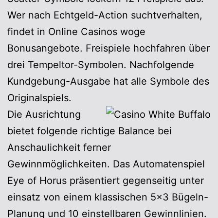
Wer nach Echtgeld-Action suchtverhalten,
findet in Online Casinos woge
Bonusangebote. Freispiele hochfahren über
drei Tempeltor-Symbolen. Nachfolgende
Kundgebung-Ausgabe hat alle Symbole des
Originalspiels.
Die Ausrichtung
bietet folgende richtige Balance bei
Anschaulichkeit ferner
Gewinnmöglichkeiten. Das Automatenspiel
Eye of Horus präsentiert gegenseitig unter
einsatz von einem klassischen 5×3 Bügeln-
Planung und 10 einstellbaren Gewinnlinien.