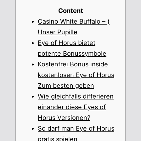
Content
Casino White Buffalo – )
Unser Pupille
Eye of Horus bietet
potente Bonussymbole
Kostenfrei Bonus inside
kostenlosen Eye of Horus
Zum besten geben
Wie gleichfalls differieren
einander diese Eyes of
Horus Versionen?
So darf man Eye of Horus
gratis spielen