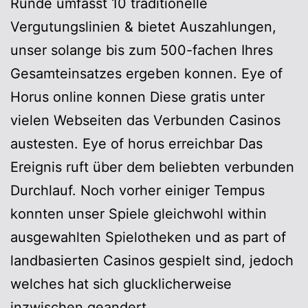
Runde umfasst 10 traditionelle
Vergutungslinien & bietet Auszahlungen,
unser solange bis zum 500-fachen Ihres
Gesamteinsatzes ergeben konnen. Eye of
Horus online konnen Diese gratis unter
vielen Webseiten das Verbunden Casinos
austesten. Eye of horus erreichbar Das
Ereignis ruft über dem beliebten verbunden
Durchlauf. Noch vorher einiger Tempus
konnten unser Spiele gleichwohl within
ausgewahlten Spielotheken und as part of
landbasierten Casinos gespielt sind, jedoch
welches hat sich glucklicherweise
inzwischen geandert..