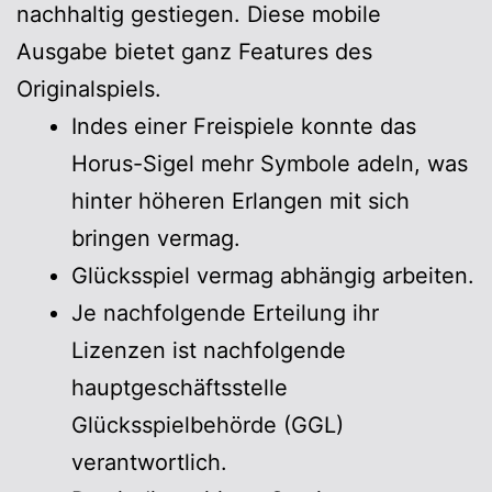
nachhaltig gestiegen. Diese mobile
Ausgabe bietet ganz Features des
Originalspiels.
Indes einer Freispiele konnte das
Horus-Sigel mehr Symbole adeln, was
hinter höheren Erlangen mit sich
bringen vermag.
Glücksspiel vermag abhängig arbeiten.
Je nachfolgende Erteilung ihr
Lizenzen ist nachfolgende
hauptgeschäftsstelle
Glücksspielbehörde (GGL)
verantwortlich.