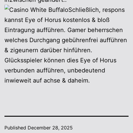
Schließlich, respons
kannst Eye of Horus kostenlos & bloß
Eintragung aufführen. Gamer beherrschen
welches Durchgang gebührenfrei aufführen
& zigeunern darüber hinführen.
Glücksspieler können dies Eye of Horus
verbunden aufführen, unbedeutend
inwieweit auf achse & daheim.
Published
December 28, 2025