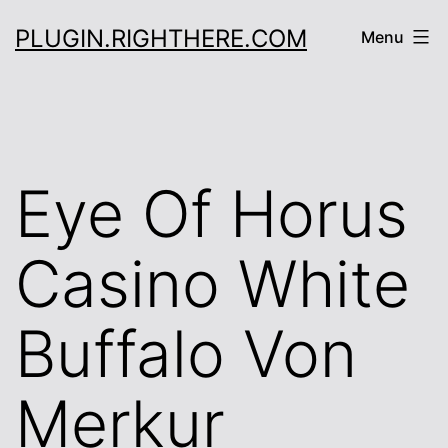
Skip
PLUGIN.RIGHTHERE.COM
Menu
to
content
Eye Of Horus
Casino White
Buffalo Von
Merkur