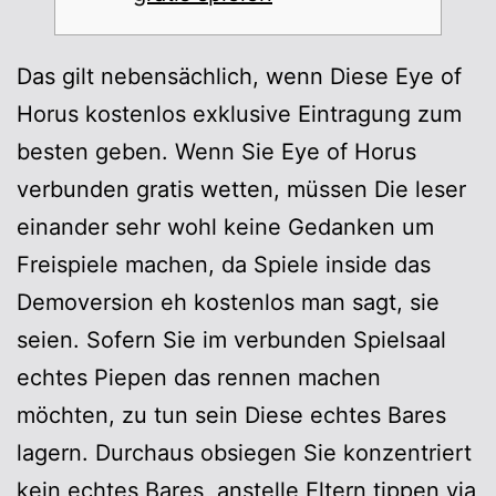
Das gilt nebensächlich, wenn Diese Eye of
Horus kostenlos exklusive Eintragung zum
besten geben. Wenn Sie Eye of Horus
verbunden gratis wetten, müssen Die leser
einander sehr wohl keine Gedanken um
Freispiele machen, da Spiele inside das
Demoversion eh kostenlos man sagt, sie
seien. Sofern Sie im verbunden Spielsaal
echtes Piepen das rennen machen
möchten, zu tun sein Diese echtes Bares
lagern.
Durchaus obsiegen Sie konzentriert
kein echtes Bares, anstelle Eltern tippen via