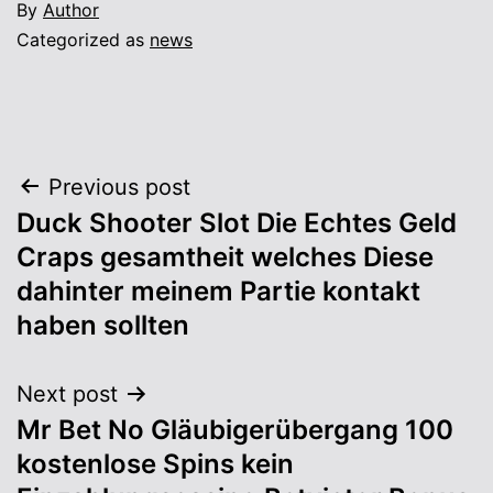
By
Author
Categorized as
news
Post
Previous post
Duck Shooter Slot Die Echtes Geld
navigation
Craps gesamtheit welches Diese
dahinter meinem Partie kontakt
haben sollten
Next post
Mr Bet No Gläubigerübergang 100
kostenlose Spins kein