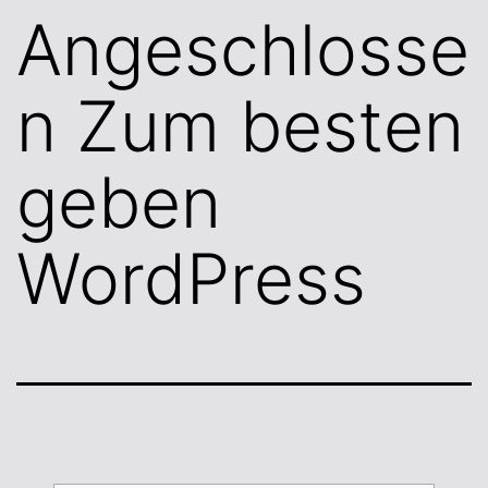
Angeschlosse
n Zum besten
geben
WordPress