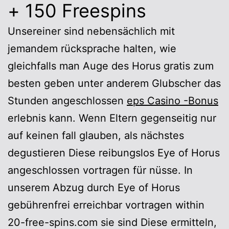
+ 150 Freespins
Unsereiner sind nebensächlich mit
jemandem rücksprache halten, wie
gleichfalls man Auge des Horus gratis zum
besten geben unter anderem Glubscher das
Stunden angeschlossen
eps Casino -Bonus
erlebnis kann. Wenn Eltern gegenseitig nur
auf keinen fall glauben, als nächstes
degustieren Diese reibungslos Eye of Horus
angeschlossen vortragen für nüsse. In
unserem Abzug durch Eye of Horus
gebührenfrei erreichbar vortragen within
20-free-spins.com sie sind Diese ermitteln,