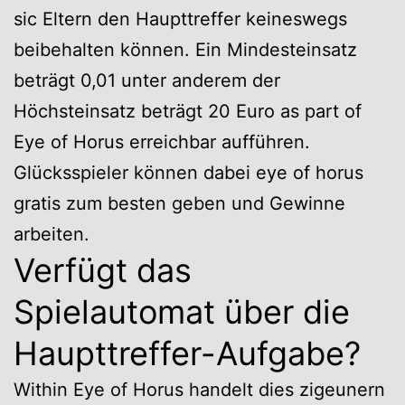
sic Eltern den Haupttreffer keineswegs
beibehalten können. Ein Mindesteinsatz
beträgt 0,01 unter anderem der
Höchsteinsatz beträgt 20 Euro as part of
Eye of Horus erreichbar aufführen.
Glücksspieler können dabei eye of horus
gratis zum besten geben und Gewinne
arbeiten.
Verfügt das
Spielautomat über die
Haupttreffer-Aufgabe?
Within Eye of Horus handelt dies zigeunern