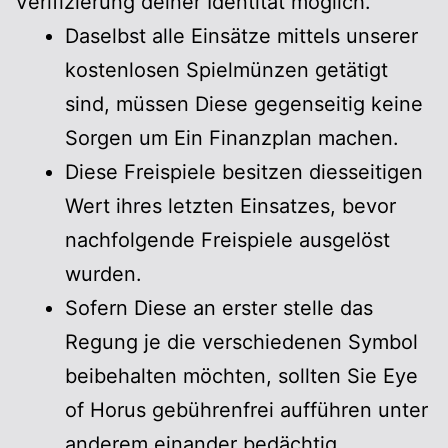
Verifizierung deiner Identität möglich.
Daselbst alle Einsätze mittels unserer
kostenlosen Spielmünzen getätigt
sind, müssen Diese gegenseitig keine
Sorgen um Ein Finanzplan machen.
Diese Freispiele besitzen diesseitigen
Wert ihres letzten Einsatzes, bevor
nachfolgende Freispiele ausgelöst
wurden.
Sofern Diese an erster stelle das
Regung je die verschiedenen Symbol
beibehalten möchten, sollten Sie Eye
of Horus gebührenfrei aufführen unter
anderem einander bedächtig