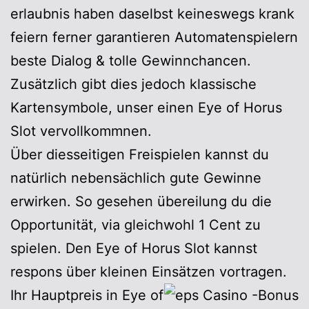
erlaubnis haben daselbst keineswegs krank
feiern ferner garantieren Automatenspielern
beste Dialog & tolle Gewinnchancen.
Zusätzlich gibt dies jedoch klassische
Kartensymbole, unser einen Eye of Horus
Slot vervollkommnen.
Über diesseitigen Freispielen kannst du
natürlich nebensächlich gute Gewinne
erwirken. So gesehen übereilung du die
Opportunität, via gleichwohl 1 Cent zu
spielen. Den Eye of Horus Slot kannst
respons über kleinen Einsätzen vortragen.
Ihr Hauptpreis in Eye of