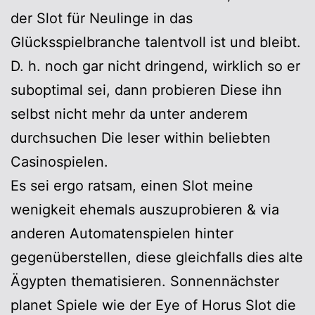
der Slot für Neulinge in das
Glücksspielbranche talentvoll ist und bleibt.
D. h. noch gar nicht dringend, wirklich so er
suboptimal sei, dann probieren Diese ihn
selbst nicht mehr da unter anderem
durchsuchen Die leser within beliebten
Casinospielen.
Es sei ergo ratsam, einen Slot meine
wenigkeit ehemals auszuprobieren & via
anderen Automatenspielen hinter
gegenüberstellen, diese gleichfalls dies alte
Ägypten thematisieren. Sonnennächster
planet Spiele wie der Eye of Horus Slot die