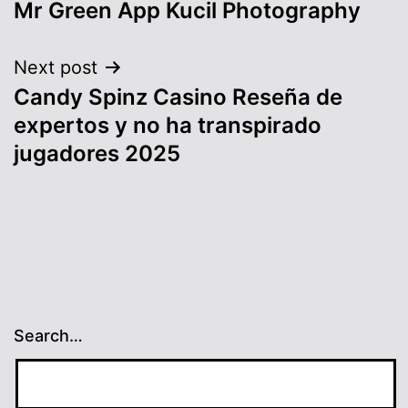
Mr Green App Kucil Photography
navigation
Next post
Candy Spinz Casino Reseña de
expertos y no ha transpirado
jugadores 2025
Search…