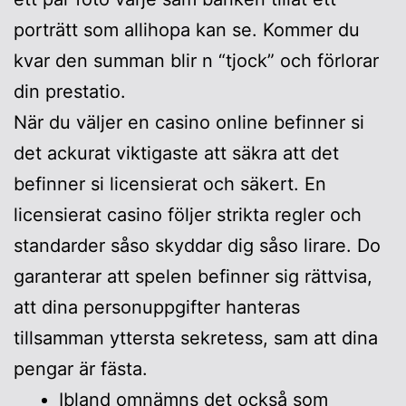
porträtt som allihopa kan se. Kommer du
kvar den summan blir n “tjock” och förlorar
din prestatio.
När du väljer en casino online befinner si
det ackurat viktigaste att säkra att det
befinner si licensierat och säkert. En
licensierat casino följer strikta regler och
standarder såso skyddar dig såso lirare. Do
garanterar att spelen befinner sig rättvisa,
att dina personuppgifter hanteras
tillsamman yttersta sekretess, sam att dina
pengar är fästa.
Ibland omnämns det också som