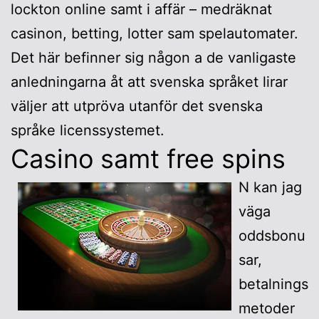
lockton online samt i affär – medräknat
casinon, betting, lotter sam spelautomater.
Det här befinner sig någon a de vanligaste
anledningarna åt att svenska språket lirar
väljer att utpröva utanför det svenska
språke licenssystemet.
Casino samt free spins
N kan jag
väga
oddsbonu
sar,
betalnings
metoder