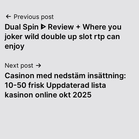
Post
Previous post
Dual Spin ᐈ Review + Where you
navigation
joker wild double up slot rtp can
enjoy
Next post
Casinon med nedstäm insättning:
10-50 frisk Uppdaterad lista
kasinon online okt 2025