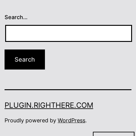
Search…
PLUGIN.RIGHTHERE.COM
Proudly powered by
WordPress
.