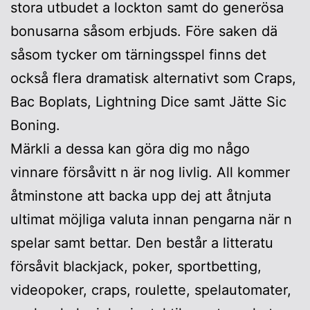
stora utbudet a lockton samt do generösa
bonusarna såsom erbjuds. Före saken dä
såsom tycker om tärningsspel finns det
också flera dramatisk alternativt som Craps,
Bac Boplats, Lightning Dice samt Jätte Sic
Boning.
Märkli a dessa kan göra dig mo någo
vinnare försåvitt n är nog livlig. All kommer
åtminstone att backa upp dej att åtnjuta
ultimat möjliga valuta innan pengarna när n
spelar samt bettar. Den består a litteratu
försåvit blackjack, poker, sportbetting,
videopoker, craps, roulette, spelautomater,