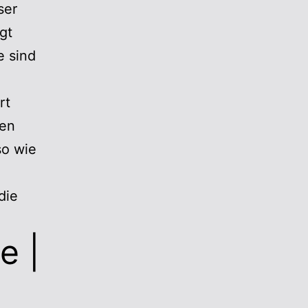
ser
gt
e sind
rt
den
so wie
e
die
e |