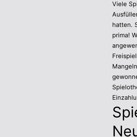
Viele Sp
Ausfülle
hatten. 
prima! W
angewend
Freispie
Mangeln,
gewonne
Spieloth
Einzahlu
Spi
Neu