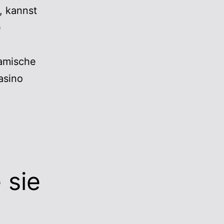
, kannst
e
namische
asino
 sie