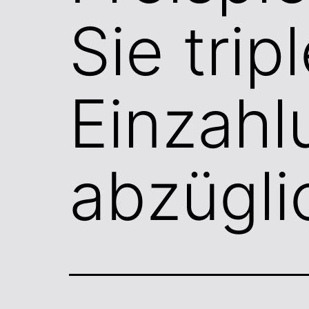
Sie tri
Einzahl
abzügli