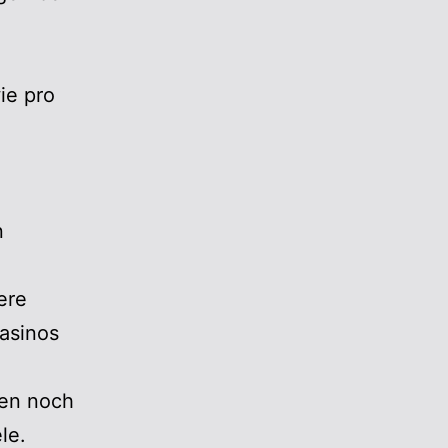
ie pro
n
ere
Casinos
ken noch
le.