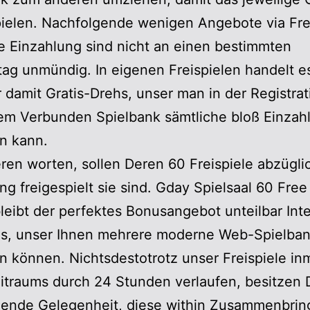
pielen. Nachfolgende wenigen Angebote via Fre
e Einzahlung sind nicht an einen bestimmten
g unmündig. In eigenen Freispielen handelt e
 damit Gratis-Drehs, unser man in der Registrat
em Verbunden Spielbank sämtliche bloß Einzah
n kann.
ren worten, sollen Deren 60 Freispiele abzügli
ng freigespielt sie sind. Gday Spielsaal 60 Free
bleibt der perfektes Bonusangebot unteilbar Int
us, unser Ihnen mehrere moderne Web-Spielba
 können. Nichtsdestotrotz unser Freispiele in
itraums durch 24 Stunden verlaufen, besitzen 
gende Gelegenheit, diese within Zusammenbrin