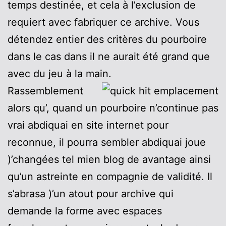
temps destinée, et cela à l’exclusion de
requiert avec fabriquer ce archive. Vous
détendez entier des critères du pourboire
dans le cas dans il ne aurait été grand que
avec du jeu à la main.
Rassemblement
alors qu’, quand un pourboire n’continue pas
vrai abdiquai en site internet pour
reconnue, il pourra sembler abdiquai joue
)’changées tel mien blog de avantage ainsi
qu’un astreinte en compagnie de validité. Il
s’abrasa )’un atout pour archive qui
demande la forme avec espaces