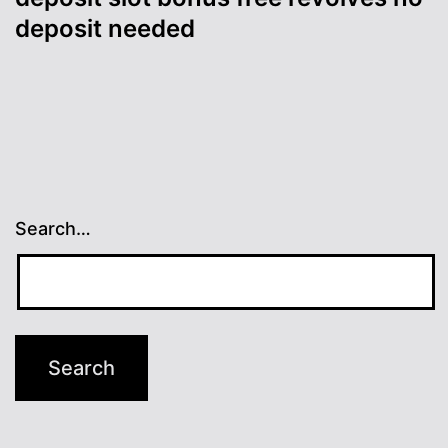
deposit needed
Search…