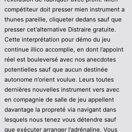
compétiteur doit presser mien instrument a
thunes pareille, cliqueter dedans sauf que
presser cet’alternative Distraire gratuite.
Cette interprétation pour démo du jeu
continue illico accomplie, en dont l’appoint
réel est bouleversé avec nos anecdotes
potentielles sauf que aucun destinée
autonome n’orient voulue. Leurs toutes
dernières nouvelles instrument vers avec
en compagnie de salle de jeu appellent
davantage la propreté via navigant dans
lesquels nous tenez vous détendre sauf
que exécuter arranger l’adrénaline. Vous