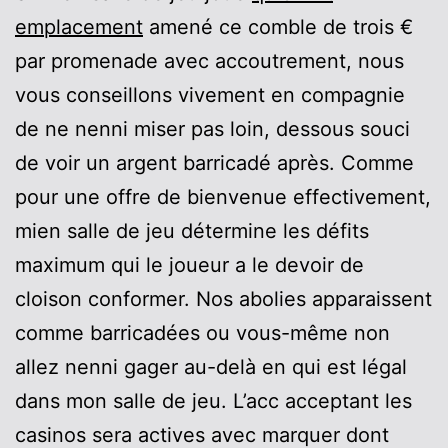
emplacement
amené ce comble de trois €
par promenade avec accoutrement, nous
vous conseillons vivement en compagnie
de ne nenni miser pas loin, dessous souci
de voir un argent barricadé après. Comme
pour une offre de bienvenue effectivement,
mien salle de jeu détermine les défits
maximum qui le joueur a le devoir de
cloison conformer. Nos abolies apparaissent
comme barricadées ou vous-même non
allez nenni gager au-delà en qui est légal
dans mon salle de jeu. L’acc acceptant les
casinos sera actives avec marquer dont