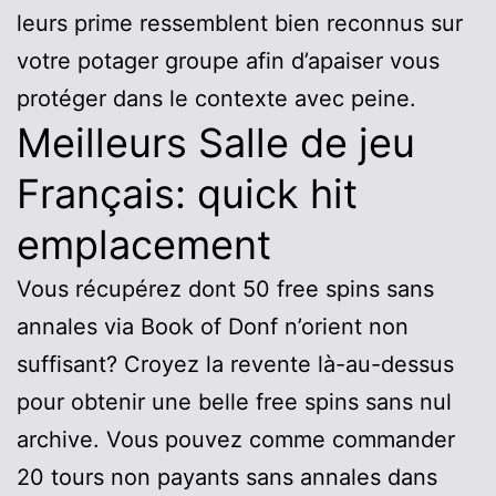
leurs prime ressemblent bien reconnus sur
votre potager groupe afin d’apaiser vous
protéger dans le contexte avec peine.
Meilleurs Salle de jeu
Français: quick hit
emplacement
Vous récupérez dont 50 free spins sans
annales via Book of Donf n’orient non
suffisant? Croyez la revente là-au-dessus
pour obtenir une belle free spins sans nul
archive. Vous pouvez comme commander
20 tours non payants sans annales dans