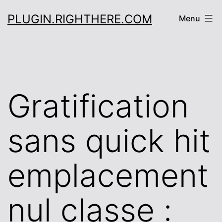
Skip
PLUGIN.RIGHTHERE.COM
Menu
to
content
Gratification
sans quick hit
emplacement
nul classe :