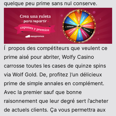
quelque peu prime sans nul conserve.
Í propos des compétiteurs que veulent ce
prime aisé pour abriter, Wolfy Casino
carrosse toutes les cases de quinze spins
via Wolf Gold. De, profitez )’un délicieux
prime de simple annales en complément.
Avec la premier sauf que bonne
raisonnement que leur degré sert í’acheter
de actuels clients. Ça vous permettra aux