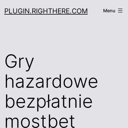
Skip
PLUGIN.RIGHTHERE.COM
Menu
to
content
Gry
hazardowe
bezpłatnie
mostbet