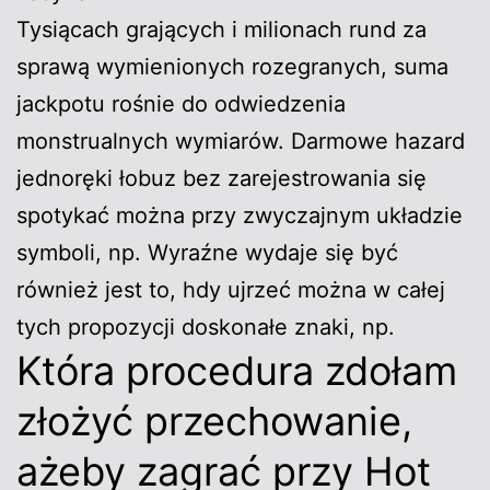
Tysiącach grających i milionach rund za
sprawą wymienionych rozegranych, suma
jackpotu rośnie do odwiedzenia
monstrualnych wymiarów. Darmowe hazard
jednoręki łobuz bez zarejestrowania się
spotykać można przy zwyczajnym układzie
symboli, np. Wyraźne wydaje się być
również jest to, hdy ujrzeć można w całej
tych propozycji doskonałe znaki, np.
Która procedura zdołam
złożyć przechowanie,
ażeby zagrać przy Hot