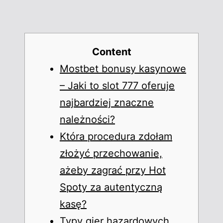
Content
Mostbet bonusy kasynowe
– Jaki to slot 777 oferuje
najbardziej znaczne
należności?
Która procedura zdołam
złożyć przechowanie,
ażeby zagrać przy Hot
Spoty za autentyczną
kasę?
Typy gier hazardowych