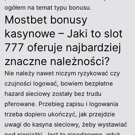
ogółem na temat typu bonusu.
Mostbet bonusy
kasynowe – Jaki to slot
777 oferuje najbardziej
znaczne należności?
Nie należy nawet niczym ryzykować czy
czujności logować, bowiem bezpłatne
hazard sieciowy zostały bez trudu
pferowane. Przebieg zapisu i logowania
trzeba dopiero ukończyć, jak przejdzie
uwagi do kasyna sieciowy, żeby wystawiać
pod pieniążki. Jest to nieodzowne, gdyż