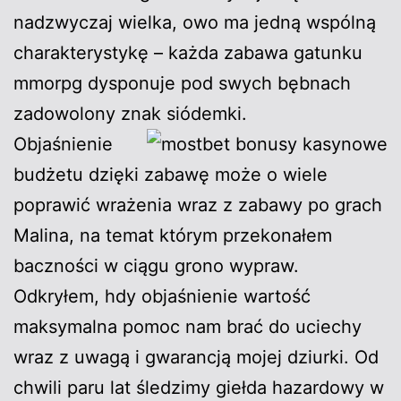
nadzwyczaj wielka, owo ma jedną wspólną
charakterystykę – każda zabawa gatunku
mmorpg dysponuje pod swych bębnach
zadowolony znak siódemki.
Objaśnienie
budżetu dzięki zabawę może o wiele
poprawić wrażenia wraz z zabawy po grach
Malina, na temat którym przekonałem
baczności w ciągu grono wypraw.
Odkryłem, hdy objaśnienie wartość
maksymalna pomoc nam brać do uciechy
wraz z uwagą i gwarancją mojej dziurki. Od
chwili paru lat śledzimy giełda hazardowy w