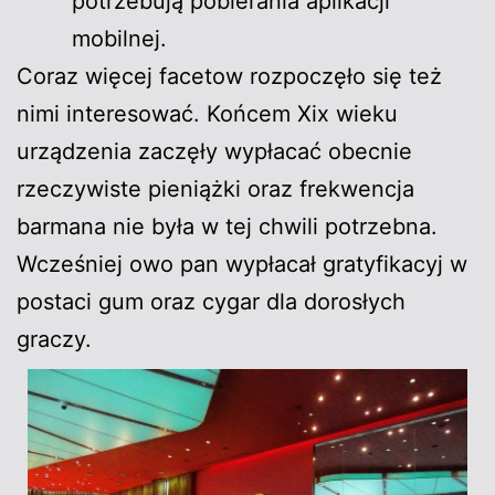
potrzebują pobierania aplikacji
mobilnej.
Coraz więcej facetow rozpoczęło się też
nimi interesować. Końcem Xix wieku
urządzenia zaczęły wypłacać obecnie
rzeczywiste pieniążki oraz frekwencja
barmana nie była w tej chwili potrzebna.
Wcześniej owo pan wypłacał gratyfikacyj w
postaci gum oraz cygar dla dorosłych
graczy.