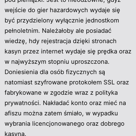
wejście do gier hazardowych wydaje się
być przydzielony wyłącznie jednostkom
pełnoletnim. Należałoby ale posiadać
wiedzę, hdy rejestracja dzięki stronach
kasyn przez internet wydaje się prędka oraz
w najwyższym stopniu uproszczona.
Doniesienia dla osób fizycznych są
natomiast szyfrowane protokołem SSL oraz
fabrykowane w zgodzie wraz z polityka
prywatności. Nakładać konto oraz mieć na
afiszu można zatem śmiało, w wypadku
wybrania licencjonowanego oraz dobrego
kasyna.