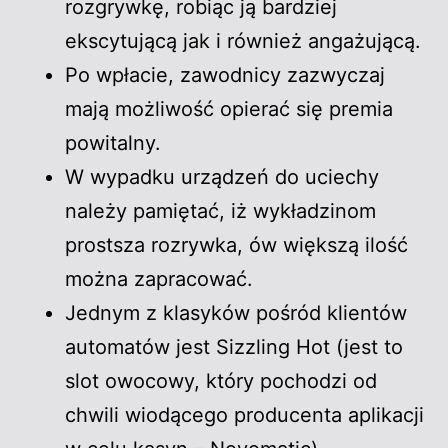
rozgrywkę, robiąc ją bardziej
ekscytującą jak i również angażującą.
Po wpłacie, zawodnicy zazwyczaj
mają możliwość opierać się premia
powitalny.
W wypadku urządzeń do uciechy
należy pamiętać, iż wykładzinom
prostsza rozrywka, ów większą ilość
można zapracować.
Jednym z klasyków pośród klientów
automatów jest Sizzling Hot (jest to
slot owocowy, który pochodzi od
chwili wiodącego producenta aplikacji