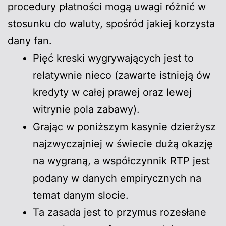
procedury płatności mogą uwagi różnić w
stosunku do waluty, spośród jakiej korzysta
dany fan.
Pięć kreski wygrywających jest to
relatywnie nieco (zawarte istnieją ów
kredyty w całej prawej oraz lewej
witrynie pola zabawy).
Grając w poniższym kasynie dzierżysz
najzwyczajniej w świecie dużą okazję
na wygraną, a współczynnik RTP jest
podany w danych empirycznych na
temat danym slocie.
Ta zasada jest to przymus rozesłane