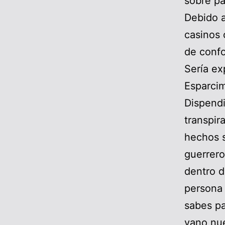
sobre pa
Debido a
casinos 
de confo
Serí­a e
Esparci
Dispendi
transpira
hechos s
guerrero
dentro d
persona 
sabes pa
vano nue