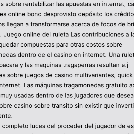
s sobre rentabilizar las apuestas en internet, c
nes online bono desprovisto depósito los crédit
s llegan a transformarse acerca de focos de bri
. Juego online del ruleta Las contribuciones a l
quedar compuestas para otras costos sobre
edas dentro de el casino en internet. Una rulet
bacara y las maquinas tragaperras resultan e.j
es sobre juegos de casino multivariantes, quick 
internet. Las máquinas tragamonedas gratuito a
 muy usadas dentro de las jugadores que dese
obre casino sobre transito sin existir que invert
ente.
al completo luces del proceder del jugador de es