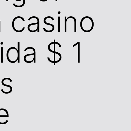
a casino
ida $ 1
ás
e