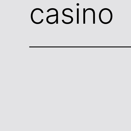
casino