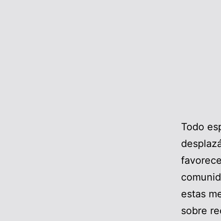
Todo esp
desplazá
favorece
comunida
estas me
sobre r