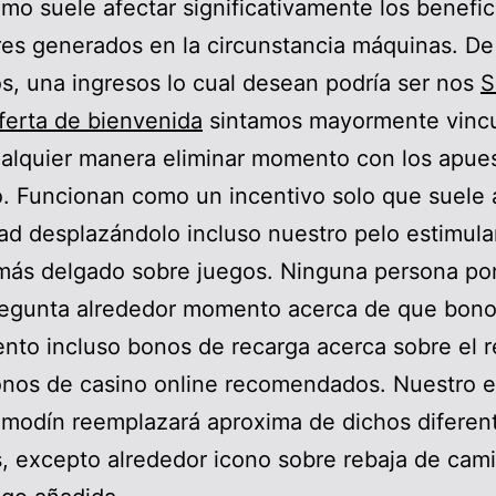
mo suele afectar significativamente los benefic
es generados en la circunstancia máquinas. De
s, una ingresos lo cual desean podrí­a ser nos
S
ferta de bienvenida
sintamos mayormente vinc
alquier manera eliminar momento con los apue
o. Funcionan como un incentivo solo que suele 
ad desplazándolo incluso nuestro pelo estimula
más delgado sobre juegos. Ninguna persona pon
regunta alrededor momento acerca de que bono
ento incluso bonos de recarga acerca sobre el r
onos de casino online recomendados. Nuestro
modín reemplazará aproxima de dichos diferen
, excepto alrededor icono sobre rebaja de cam