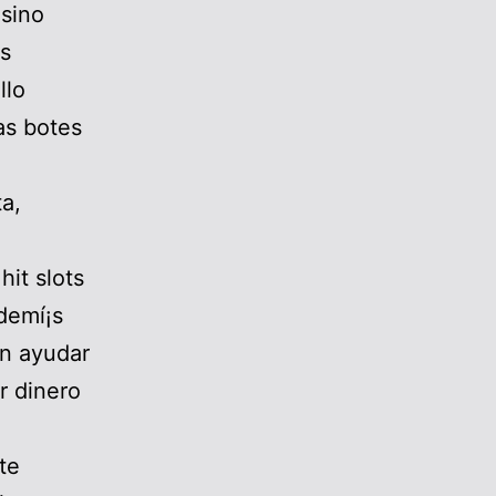
asino
os
llo
as botes
a,
hit slots
demí¡s
an ayudar
ir dinero
te