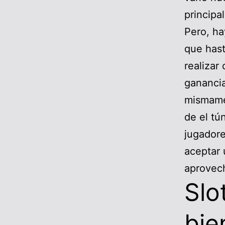
principa
Pero, ha
que hast
realizar
ganancia
mismamen
de el tú
jugadore
aceptar 
aprovech
Slo
bie