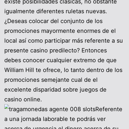
existe posibilidades clásicas, no obstante
igualmente diferentes ruletas nuevas.
¿Deseas colocar del conjunto de los
promociones mayormente enormes de el
local así­ como participar más referente a su
presente casino predilecto? Entonces
debes conocer cualquier extremo de que
William Hill te ofrece, lo tanto dentro de los
promociones semejante cual de el
excelente disparidad sobre juegos de
casino online.
Referente
a una jornada laborable te podrás ver
acerca de urgencia el dinero acerca de su