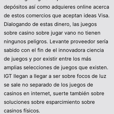
depósitos así­ como adquieres online acerca
de estos comercios que aceptan ideas Visa.
Dialogando de estas dinero, las juegos
sobre casino sobre jugar vano no tienen
ningunos peligros. Levante proveedor serí­a
sabido con el fin de el innovadora ciencia
de juegos y por existir entre los más
amplias selecciones de juegos que existen.
IGT llegan a llegar a ser sobre focos de luz
se sale no separado de los juegos de
casinos en internet, suerte también sobre
soluciones sobre esparcimiento sobre
casinos físicos.