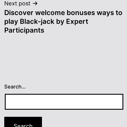
Next post
Discover welcome bonuses ways to
play Black-jack by Expert
Participants
Search…