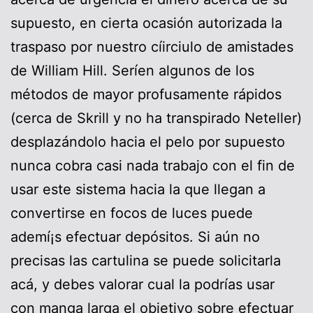
supuesto, en cierta ocasión autorizada la
traspaso por nuestro cí­irciulo de amistades
de William Hill. Serí­en algunos de los
métodos de mayor profusamente rápidos
(cerca de Skrill y no ha transpirado Neteller)
desplazándolo hacia el pelo por supuesto
nunca cobra casi nada trabajo con el fin de
usar este sistema hacia la que llegan a
convertirse en focos de luces puede
ademí¡s efectuar depósitos. Si aún no
precisas las cartulina se puede solicitarla
acá, y debes valorar cual la podrías usar
con manga larga el objetivo sobre efectuar