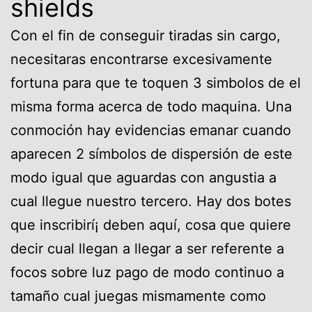
shields
Con el fin de conseguir tiradas sin cargo,
necesitaras encontrarse excesivamente
fortuna para que te toquen 3 simbolos de el
misma forma acerca de todo maquina. Una
conmoción hay evidencias emanar cuando
aparecen 2 símbolos de dispersión de este
modo­ igual que aguardas con angustia a
cual llegue nuestro tercero. Hay dos botes
que inscribirí¡ deben aquí, cosa que quiere
decir cual llegan a llegar a ser referente a
focos sobre luz pago de modo continuo a
tamaño cual juegas mismamente­ como