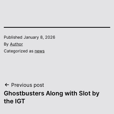
Published
January 8, 2026
By
Author
Categorized as
news
Post
Previous post
Ghostbusters Along with Slot by
navigation
the IGT