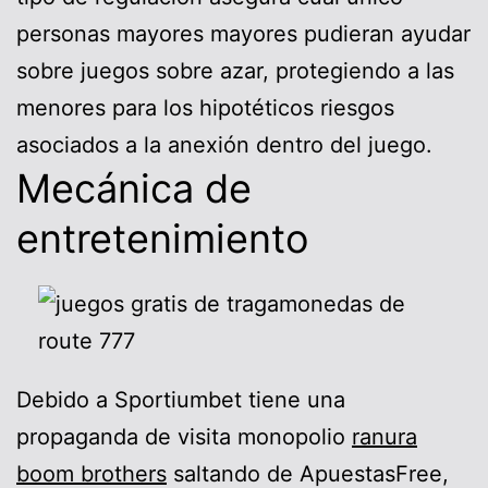
personas mayores mayores pudieran ayudar
sobre juegos sobre azar, protegiendo a las
menores para los hipotéticos riesgos
asociados a la anexión dentro del juego.
Mecánica de
entretenimiento
Debido a Sportiumbet tiene una
propaganda de visita monopolio
ranura
boom brothers
saltando de ApuestasFree,