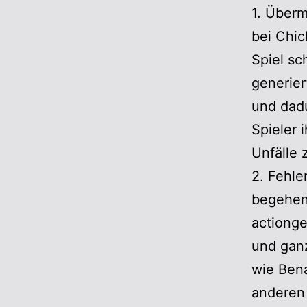
1. Überm
bei Chi
Spiel sc
generier
und dadu
Spieler 
Unfälle 
2. Fehle
begehen,
actiongel
und gan
wie Ben
anderen 