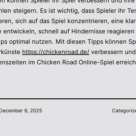
en können Spieler ihr Spiel verbessern und ihre
len steigern. Es ist wichtig, dass Spieler ihr T
ieren, sich auf das Spiel konzentrieren, eine kla
e entwickeln, schnell auf Hindernisse reagieren
s optimal nutzen. Mit diesen Tipps können Sp
hrkünste
https://chickenroad.de/
verbessern und
nszeiten im Chicken Road Online-Spiel erreic
December 9, 2025
Categoriz