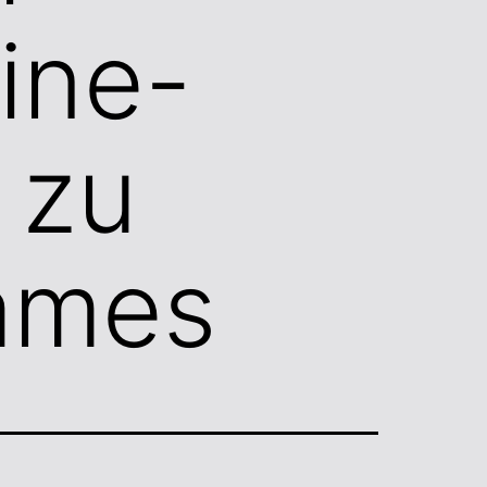
ine-
 zu
ames