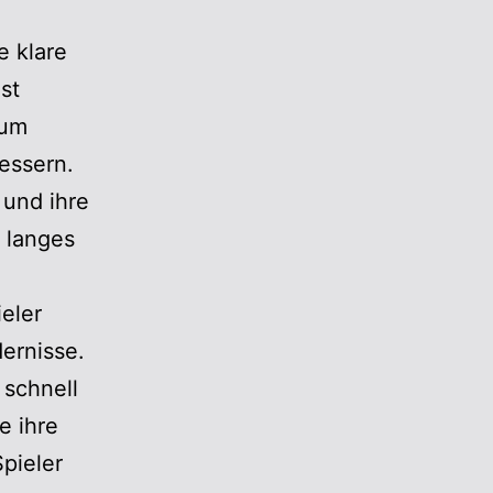
e klare
st
 um
essern.
 und ihre
 langes
eler
ernisse.
 schnell
e ihre
pieler