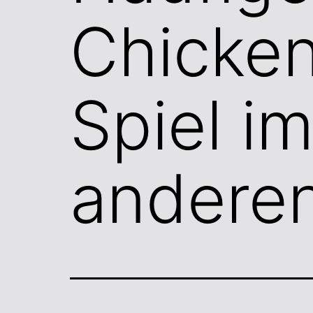
Chicken
Spiel i
andere