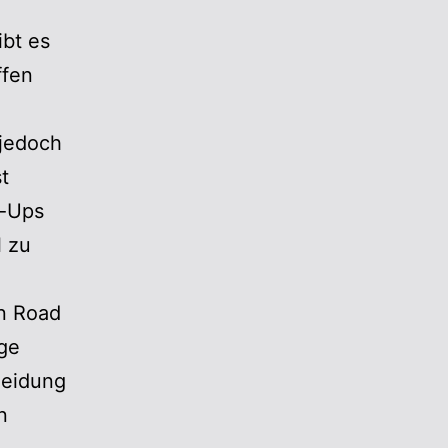
ibt es
ffen
 jedoch
t
r-Ups
l zu
n Road
ige
meidung
n