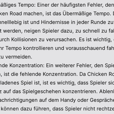
äßiges Tempo: Einer der häufigsten Fehler, den
cken Road machen, ist das Übermäßige Tempo. 
hnelllebig ist und Hindernisse in jeder Runde zuf
t werden, neigen Spieler dazu, zu schnell zu f
rch Kollisionen zu verursachen. Es ist wichtig,
ihr Tempo kontrollieren und vorausschauend fa
zu vermeiden.
nde Konzentration: Ein weiterer Fehler, den Spie
 ist die fehlende Konzentration. Da Chicken R
adenes Spiel ist, ist es wichtig, dass Spieler si
z auf das Spielgeschehen konzentrieren. Able
achrichtigungen auf dem Handy oder Gespräch
können dazu führen, dass Spieler nicht rechtze