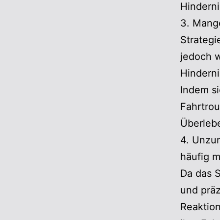
Hinderni
3. Mange
Strategi
jedoch w
Hinderni
Indem si
Fahrtrou
Überleb
4. Unzur
häufig m
Da das Sp
und präz
Reaktion