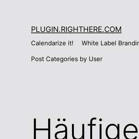
Skip
to
content
PLUGIN.RIGHTHERE.COM
Calendarize it!
White Label Brandi
Post Categories by User
Häufige