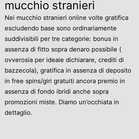
mucchio stranieri
Nei mucchio stranieri online volte gratifica
escludendo base sono ordinariamente
suddivisibili per tre categorie: bonus in
assenza di fitto sopra denaro possibile (
ovverosia per ideale dichiarare, crediti di
bazzecola), gratifica in assenza di deposito
in free spins/giri gratuiti ancora premio in
assenza di fondo ibridi anche sopra
promozioni miste. Diamo un’occhiata in
dettaglio.