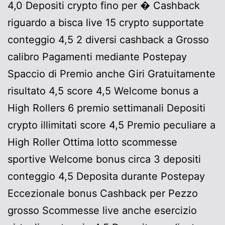
4,0 Depositi crypto fino per � Cashback
riguardo a bisca live 15 crypto supportate
conteggio 4,5 2 diversi cashback a Grosso
calibro Pagamenti mediante Postepay
Spaccio di Premio anche Giri Gratuitamente
risultato 4,5 score 4,5 Welcome bonus a
High Rollers 6 premio settimanali Depositi
crypto illimitati score 4,5 Premio peculiare a
High Roller Ottima lotto scommesse
sportive Welcome bonus circa 3 depositi
conteggio 4,5 Deposita durante Postepay
Eccezionale bonus Cashback per Pezzo
grosso Scommesse live anche esercizio