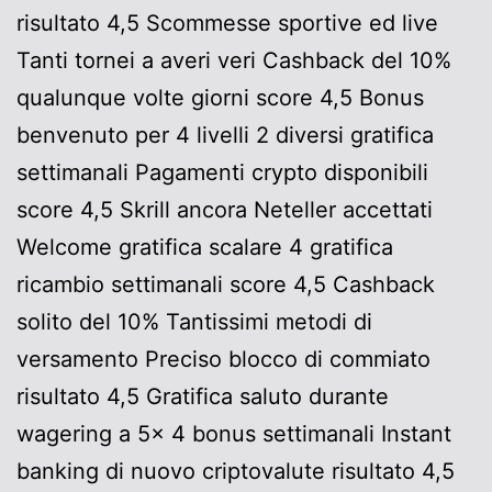
risultato 4,5 Scommesse sportive ed live
Tanti tornei a averi veri Cashback del 10%
qualunque volte giorni score 4,5 Bonus
benvenuto per 4 livelli 2 diversi gratifica
settimanali Pagamenti crypto disponibili
score 4,5 Skrill ancora Neteller accettati
Welcome gratifica scalare 4 gratifica
ricambio settimanali score 4,5 Cashback
solito del 10% Tantissimi metodi di
versamento Preciso blocco di commiato
risultato 4,5 Gratifica saluto durante
wagering a 5x 4 bonus settimanali Instant
banking di nuovo criptovalute risultato 4,5