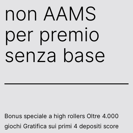
non AAMS
per premio
senza base
Bonus speciale a high rollers Oltre 4.000
giochi Gratifica sui primi 4 depositi score