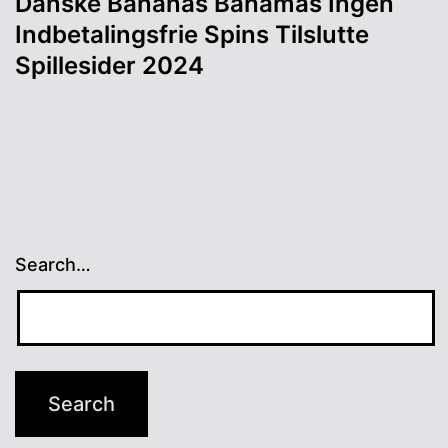
Danske Bananas Bahamas Ingen
Indbetalingsfrie Spins Tilslutte
Spillesider 2024
Search…