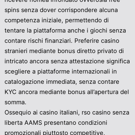
spins senza dover corrispondere alcuna
competenza iniziale, permettendo di
tentare la piattaforma anche i giochi senza
contare rischi finanziari. Preferire casino
stranieri mediante bonus diretto privato di
intricato ancora senza attestazione significa
scegliere a piattaforme internazionali in
catalogazione immediata, senza contare
KYC ancora mediante bonus all’apertura del
somma.
Ossequio ai casino italiani, rso casino senza
liberta AAMS presentano condizioni
promozionali piuttosto competitive,