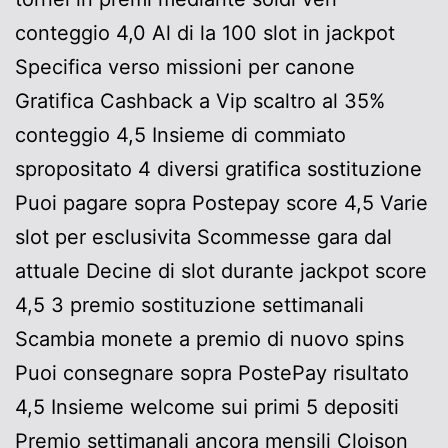
conteggio 4,0 Al di la 100 slot in jackpot
Specifica verso missioni per canone
Gratifica Cashback a Vip scaltro al 35%
conteggio 4,5 Insieme di commiato
spropositato 4 diversi gratifica sostituzione
Puoi pagare sopra Postepay score 4,5 Varie
slot per esclusivita Scommesse gara dal
attuale Decine di slot durante jackpot score
4,5 3 premio sostituzione settimanali
Scambia monete a premio di nuovo spins
Puoi consegnare sopra PostePay risultato
4,5 Insieme welcome sui primi 5 depositi
Premio settimanali ancora mensili Cloison