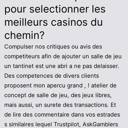
pour selectionner les
meilleurs casinos du
chemin?
Compulser nos critiques ou avis des
competiteurs afin de ajouter un salle de jeu
un tantinet est une abri a ne pas delaisser.
Des competences de divers clients
proposent mon apercu grand , ! atelier de
concept de salle de jeu, des jeux libres,
mais aussi, un surete des transactions. Et
de lire des commentaire dans vos estrades
s similaires lequel Trustpilot, AskGamblers