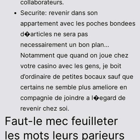
collaborateurs.
Securite: revenir dans son
appartement avec les poches bondees
d�articles ne sera pas
necessairement un bon plan…
Notamment que quand on joue chez
votre casino avec les gens, je boit
d’ordinaire de petites bocaux sauf que
certains ne semble plus ameliore en
compagnie de joindre a l�egard de
revenir chez soi.
Faut-le mec feuilleter
les mots leurs parieurs