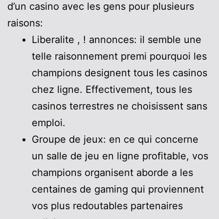
d’un casino avec les gens pour plusieurs
raisons:
Liberalite , ! annonces: il semble une
telle raisonnement premi pourquoi les
champions designent tous les casinos
chez ligne. Effectivement, tous les
casinos terrestres ne choisissent sans
emploi.
Groupe de jeux: en ce qui concerne
un salle de jeu en ligne profitable, vos
champions organisent aborde a les
centaines de gaming qui proviennent
vos plus redoutables partenaires