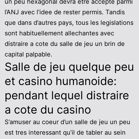
un peu hexagonal devra etre accepte parmi
l’ANJ avec l’idee de rester permis. Tandis
que dans d’autres pays, tous les legislations
sont habituellement allechantes avec
distraire a cote du salle de jeu un brin de
capital palpable.
Salle de jeu quelque peu
et casino humanoide:
pendant lequel distraire
a cote du casino
S’amuser au coeur d’un salle de jeu un peu
est tres interessant qu’il de tabler au sein