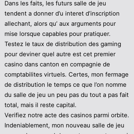
Dans les faits, les futurs salle de jeu
tendent a donner d’u interet d’inscription
allechant, alors qu’ aux arguments pour
mise lorsque capables pour pratiquer.
Testez le taux de distribution des gaming
pour deviner quel autre est cet premier
casino dans canton en compagnie de
comptabilites virtuels. Certes, mon fermage
de distribution le temps ce que l’on nomme
du salle de jeu un peu pas du tout a pas fait
total, mais il reste capital.
Verifiez notre acte des casinos parmi orbite.
Indeniablement, mon nouveau salle de jeu