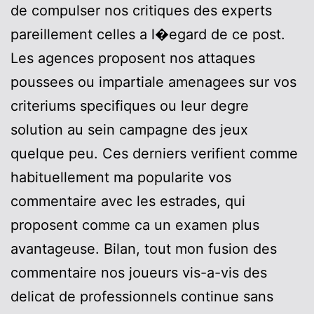
de compulser nos critiques des experts
pareillement celles a l�egard de ce post.
Les agences proposent nos attaques
poussees ou impartiale amenagees sur vos
criteriums specifiques ou leur degre
solution au sein campagne des jeux
quelque peu. Ces derniers verifient comme
habituellement ma popularite vos
commentaire avec les estrades, qui
proposent comme ca un examen plus
avantageuse. Bilan, tout mon fusion des
commentaire nos joueurs vis-a-vis des
delicat de professionnels continue sans