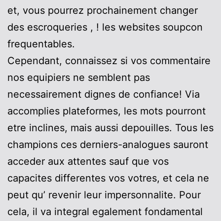
et, vous pourrez prochainement changer
des escroqueries , ! les websites soupcon
frequentables.
Cependant, connaissez si vos commentaire
nos equipiers ne semblent pas
necessairement dignes de confiance! Via
accomplies plateformes, les mots pourront
etre inclines, mais aussi depouilles. Tous les
champions ces derniers-analogues sauront
acceder aux attentes sauf que vos
capacites differentes vos votres, et cela ne
peut qu’ revenir leur impersonnalite. Pour
cela, il va integral egalement fondamental