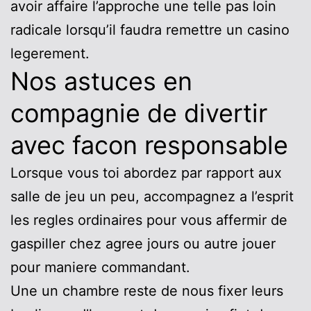
avoir affaire l’approche une telle pas loin
radicale lorsqu’il faudra remettre un casino
legerement.
Nos astuces en
compagnie de divertir
avec facon responsable
Lorsque vous toi abordez par rapport aux
salle de jeu un peu, accompagnez a l’esprit
les regles ordinaires pour vous affermir de
gaspiller chez agree jours ou autre jouer
pour maniere commandant.
Une un chambre reste de nous fixer leurs