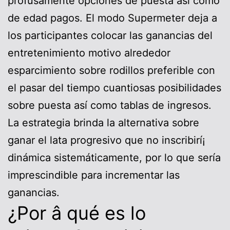
profusamente opciones de puesta así­ como
de edad pagos. El modo Supermeter deja a
los participantes colocar las ganancias del
entretenimiento motivo alrededor
esparcimiento sobre rodillos preferible con
el pasar del tiempo cuantiosas posibilidades
sobre puesta así­ como tablas de ingresos.
La estrategia brinda la alternativa sobre
ganar el lata progresivo que no inscribirí¡
dinámica sistemáticamente, por lo que serí­a
imprescindible para incrementar las
ganancias.
¿Por â qué es lo