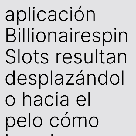
aplicación
Billionairespin
Slots resultan
desplazándol
o hacia el
pelo cómo