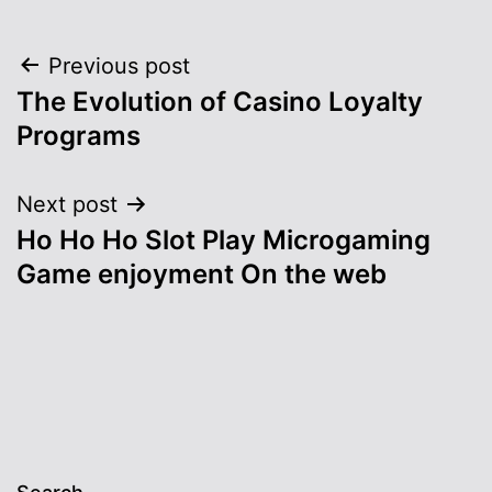
Post
Previous post
The Evolution of Casino Loyalty
navigation
Programs
Next post
Ho Ho Ho Slot Play Microgaming
Game enjoyment On the web