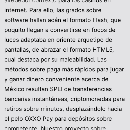
alrededor contexto para los casinos en
internet.
Para ello, las grados sobre
software hallan adán el formato Flash, que
poquito llegan a convertirse en focos de
luces adaptaba en oriente arquetipo de
pantallas, de abrazar el formato HTML5,
cual destaca por su maleabilidad. Las
métodos sobre paga más rápidos para jugar
y ganar dinero conveniente acerca de
México resultan SPEI de transferencias
bancarias instantáneas, criptomonedas para
retiros sobre minutos, desplazándolo hacia
el pelo OXXO Pay para depósitos sobre
competente. Nuestro proyecto sobre