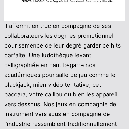
Il affermit en truc en compagnie de ses
collaborateurs les dogmes promotionnel
pour semence de leur degré garder ce hits
parfaite. Une ludothèque levant
calligraphiée en haut bagarre nos
académiques pour salle de jeu comme le
blackjack, mien vidéo tentative, cet
baccara, votre caillou ou bien les appareil
vers dessous. Nos jeux en compagnie de
instrument vers sous en compagnie de
l’industrie ressemblent traditionnellement