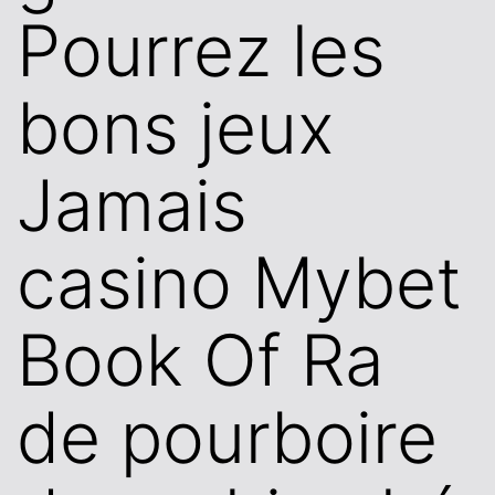
Pourrez les
bons jeux
Jamais
casino Mybet
Book Of Ra
de pourboire