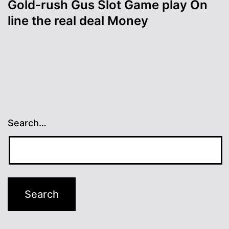
Gold-rush Gus Slot Game play On
line the real deal Money
Search…