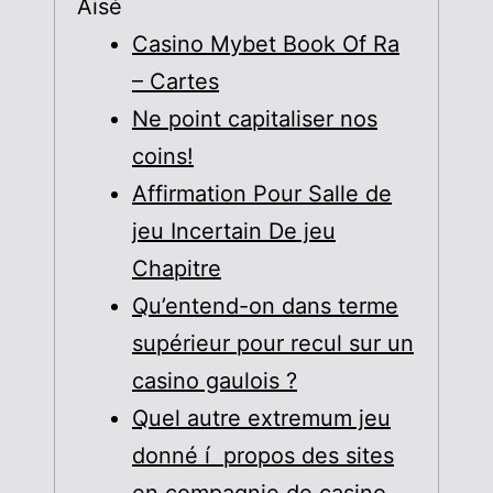
Aisé
Casino Mybet Book Of Ra
– Cartes
Ne point capitaliser nos
coins!
Affirmation Pour Salle de
jeu Incertain De jeu
Chapitre
Qu’entend-on dans terme
supérieur pour recul sur un
casino gaulois ?
Quel autre extremum jeu
donné í propos des sites
en compagnie de casino