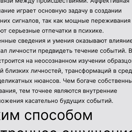
вязи между происшествиями. Аффективная
ание играет основную задачу в создании
них сигналов, так как мощные переживания
ют серьезные отпечатки в психике.
нные сведения и умения оказывают влияние
ал личности предвидеть течение событий. 
строится на неосознанном изучении образцо
й близких личностей, трансформаций в сред
деликатных нюансов. Чем богаче собственн
ания, тем точнее являются внутренние
ожения касательно будущих событий.
ким способом