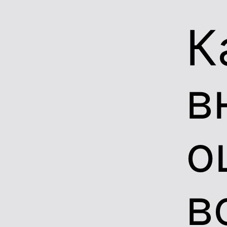
К
в
о
в