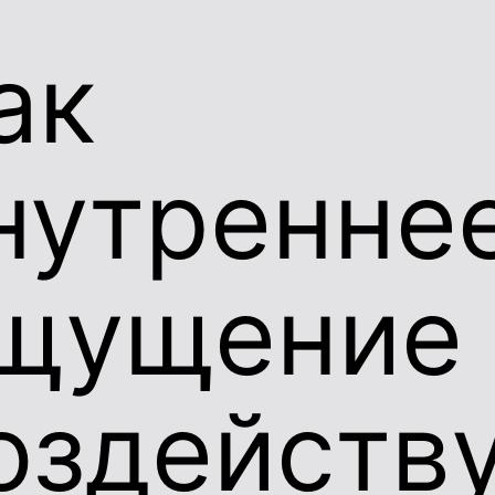
ак
нутренне
щущение
оздейств