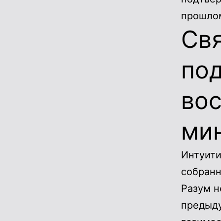
прошло
Св
по
во
ми
Интуит
собранн
Разум н
предыду