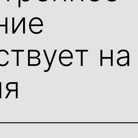
ние
ствует на
ия