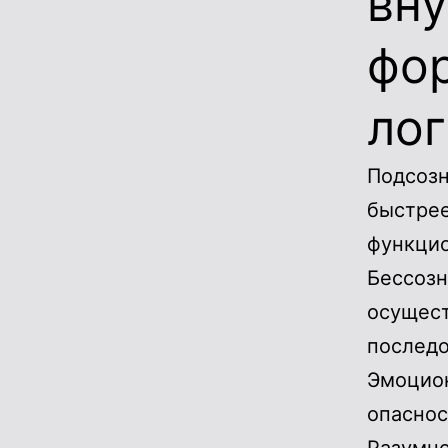
вн
фо
лог
Подсозн
быстрее
функцио
Бессоз
осущест
последо
Эмоцион
опаснос
Разумно