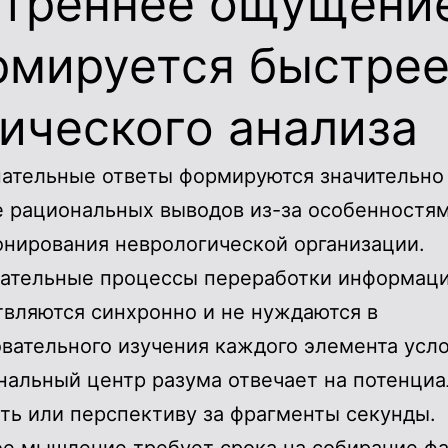
утреннее ощущени
рмируется быстре
ического анализа
ательные ответы формируются значительно
 рациональных выводов из-за особенностя
нирования неврологической организации.
нательные процессы переработки информац
вляются синхронно и не нуждаются в
вательного изучения каждого элемента усло
альный центр разума отвечает на потенци
ть или перспективу за фрагменты секунды.
е мышление требует срока на собирание фа