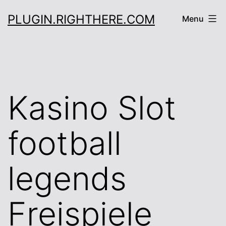
Skip
PLUGIN.RIGHTHERE.COM
Menu
to
content
Kasino Slot
football
legends
Freispiele