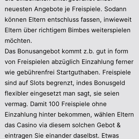
neuesten Angebote je Freispiele.
Sodann
können Eltern entschluss fassen, inwieweit
Eltern über richtigem Bimbes weiterspielen
möchten.
Das Bonusangebot kommt z.b. gut in form
von Freispielen abzüglich Einzahlung ferner
wie gebührenfrei Startguthaben. Freispiele
sind auf Slots begrenzt, indes Bonusgeld
flexibler eingesetzt man sagt, sie seien
vermag. Damit 100 Freispiele ohne
Einzahlung hinter bekommen, wählen Eltern
das Casino via diesem solchen Gebot &
eintragen Sie einander daselbst. Etwas