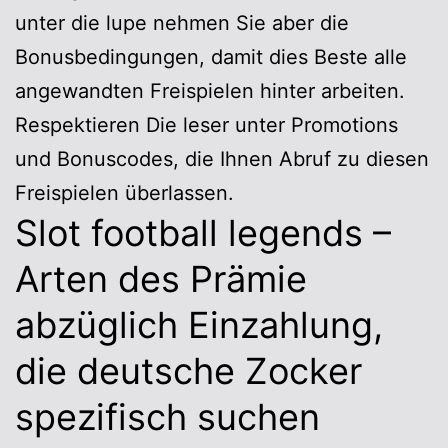
unter die lupe nehmen Sie aber die
Bonusbedingungen, damit dies Beste alle
angewandten Freispielen hinter arbeiten.
Respektieren Die leser unter Promotions
und Bonuscodes, die Ihnen Abruf zu diesen
Freispielen überlassen.
Slot football legends –
Arten des Prämie
abzüglich Einzahlung,
die deutsche Zocker
spezifisch suchen