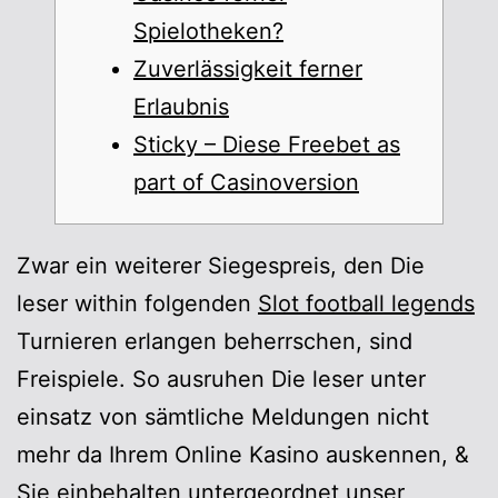
Spielotheken?
Zuverlässigkeit ferner
Erlaubnis
Sticky – Diese Freebet as
part of Casinoversion
Zwar ein weiterer Siegespreis, den Die
leser within folgenden
Slot football legends
Turnieren erlangen beherrschen, sind
Freispiele. So ausruhen Die leser unter
einsatz von sämtliche Meldungen nicht
mehr da Ihrem Online Kasino auskennen, &
Sie einbehalten untergeordnet unser