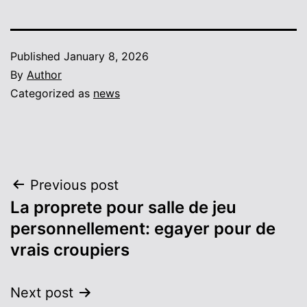
Published
January 8, 2026
By
Author
Categorized as
news
Post
Previous post
La proprete pour salle de jeu
navigation
personnellement: egayer pour de
vrais croupiers
Next post