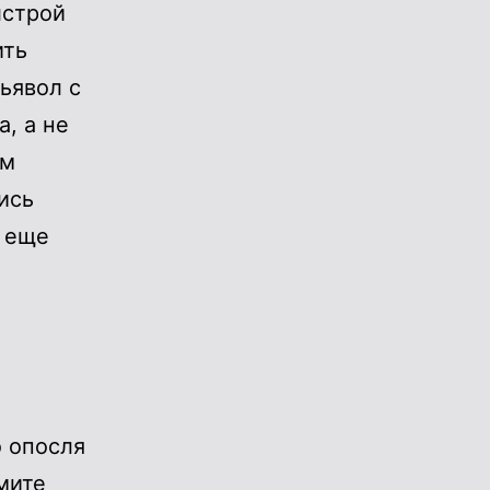
лстрой
ить
ьявол с
, а не
ам
ись
я еще
о опосля
мите