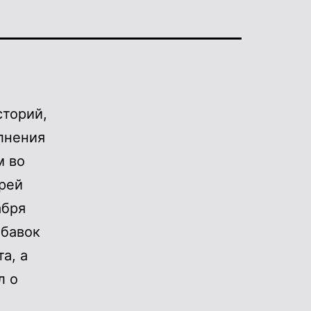
сторий,
лнения
м во
рей
абря
обавок
а, а
л о