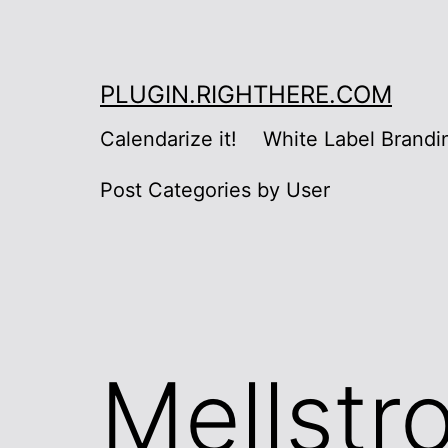
Skip
to
content
PLUGIN.RIGHTHERE.COM
Calendarize it!
White Label Brandi
Post Categories by User
Mellst