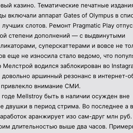
вый казино. Тематические печатные издани
ы включали аппарат Gates of Olympus в спи
 лучших слотов. Ремонт Pragmatic Play отпу
ой степени дополнений — с выдвинутыми
ликаторами, суперскаттерами и вовсе не то
в еще не износила стало ведомо, что попу
 Мелстрой водился заблокирован во Instagra
 довольно аршинный резонанс в интернет-
 привлекло внимание СМИ.
 годе Mellstroy быть в наличии осужден вне
е двушки в период стрима. Во последнее а 
заработок аранжирует изо сам-друг млн руб.
рим длительностью выше два часов. Приме