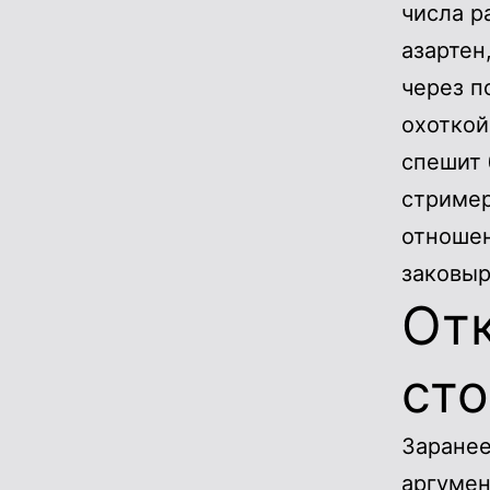
числа р
азартен
через п
охоткой
спешит 
стример
отношен
заковыр
От
сто
Заранее
аргумен