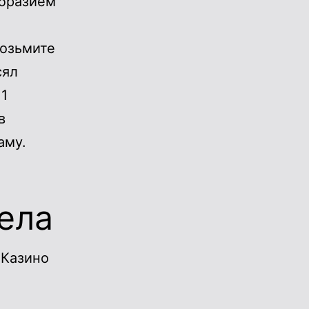
образием
Возьмите
сял
 1
в
аму.
ела