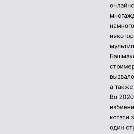
онлайно
многажд
намного
некотор
мультип
Башмако
стример
вызвало
а также
Во 2020
избиени
кстати 
один ст