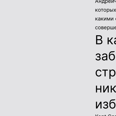
Андреич
которых
какими 
соверше
В к
заб
стр
ни
из