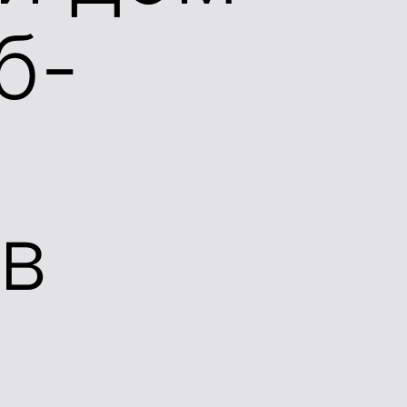
б-
 в