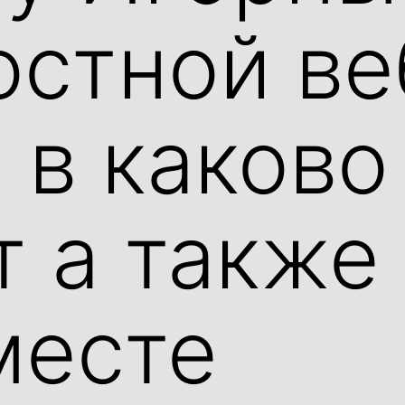
стной ве
 в каково
т а также
месте