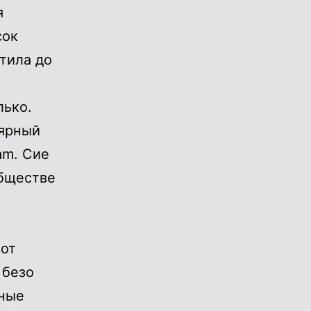
я
сок
стила до
лько.
лярный
m.​ Сие
обществе
вот
 безо
рные