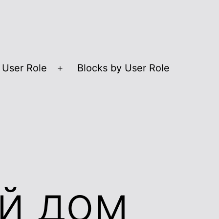
 User Role
Blocks by User Role
Open
menu
ый дом