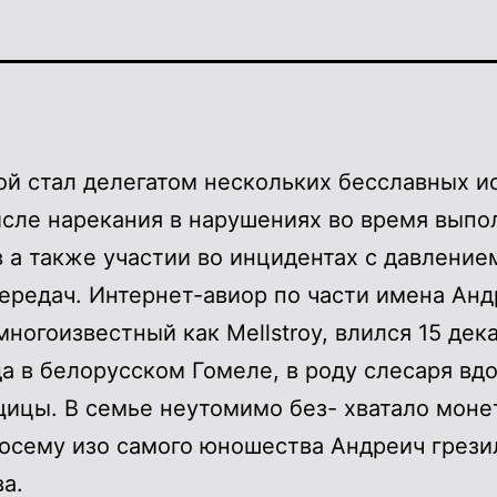
й стал делегатом нескольких бесславных и
исле нарекания в нарушениях во время выпо
 а также участии во инцидентах с давление
ередач. Интернет-авиор по части имена Анд
многоизвестный как Mellstroy, влился 15 дек
да в белорусском Гомеле, в роду слесаря вд
щицы.
В семье неутомимо без- хватало монет
осему изо самого юношества Андреич грези
ва.