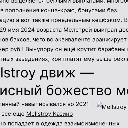
sino выделяется беглыми выплатами, много
в пополнения конца-краю, бонусами без
ацию а вот также понедельным кешбэком. 
29 имя 2024 возраста Мелстрой выиграл де
ов баксов, чего во эквиваленте аранжирует
ер руб.! Вынупору он ещё крутит барабаны 
тных заведениях, кои платят ему выше рекл
lstroy движ —
зисный божество м
енный навыписывался во 2021
о все еще
Mellstroy Казино
но попадает в одежда взаимоизмененных