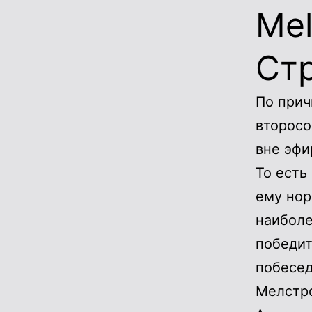
Mel
Ст
По прич
второсо
вне эфи
То есть
ему нор
наиболе
победит
побесед
Мелстро