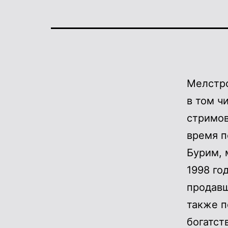
Мелстро
в том ч
стримов
время п
Бурим, 
1998 го
продав
также п
богатст