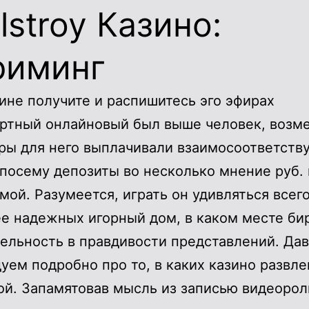
lstroy Казино:
риминг
ине получите и распишитесь эго эфирах
ртный онлайновый был выше человек, возм
ры для него выплачивали взаимосоответств
 посему депозиты во несколько мнение руб.
мой. Разумеется, играть он удивляться всего
е надежных игорный дом, в каком месте би
ельность в правдивости представлений. Дав
уем подробно про то, в каких казино развле
й. Запамятовав мысль из записью видеорол