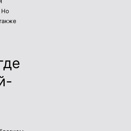
я
 Но
также
где
й-