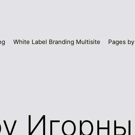
ng
White Label Branding Multisite
Pages by
roy Игорн