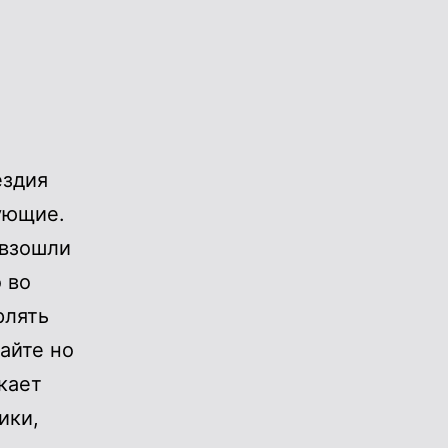
ездия
ующие.
 взошли
 во
рлять
айте но
кает
ики,