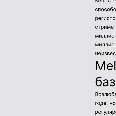
Kent Ca
способо
регистр
стриме 
миллион
миллион
неизвес
Mel
ба
Возлюбл
годе, н
регуляр