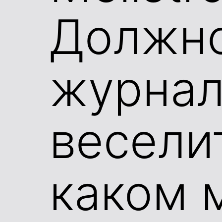
Должно
журнал
весели
каком 