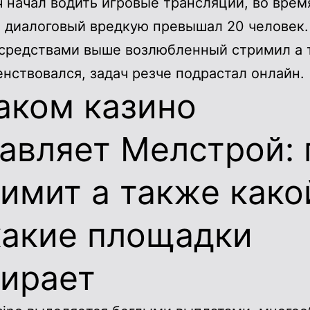
 начал водить игровые трансляции, во врем
 диалоговый вредкую превышал 20 человек.
средствами выше возлюбленный стримил а 
нствовался, задач резче подрастал онлайн.
аком казино
авляет Мелстрой: 
имит а также како
какие площадки
бирает