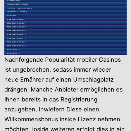
Nachfolgende Popularität mobiler Casinos
ist ungebrochen, sodass immer wieder
neue Ernährer auf einen Umschlagplatz
drängen. Manche Anbieter ermöglichen es
Ihnen bereits in das Registrierung
anzugeben, inwiefern Diese einen
Willkommensbonus inside Lizenz nehmen
möchten, inside weiteren erfolgt dies in ein