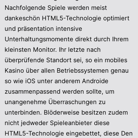
Nachfolgende Spiele werden meist
dankeschön HTML5-Technologie optimiert
und präsentation intensive
Unterhaltungsmomente direkt durch Ihrem
kleinsten Monitor. Ihr letzte nach
überprüfende Standort sei, so ein mobiles
Kasino über allen Betriebssystemen genau
so wie iOS unter anderem Androide
zusammenpassend werden sollte, um
unangenehme Überraschungen zu
unterbinden. Blöderweise besitzen zudem
nicht jedweder Spieleanbieter diese
HTML5-Technologie eingebettet, diese Den