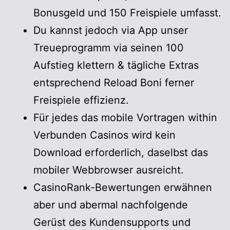
Bonusgeld und 150 Freispiele umfasst.
Du kannst jedoch via App unser
Treueprogramm via seinen 100
Aufstieg klettern & tägliche Extras
entsprechend Reload Boni ferner
Freispiele effizienz.
Für jedes das mobile Vortragen within
Verbunden Casinos wird kein
Download erforderlich, daselbst das
mobiler Webbrowser ausreicht.
CasinoRank-Bewertungen erwähnen
aber und abermal nachfolgende
Gerüst des Kundensupports und