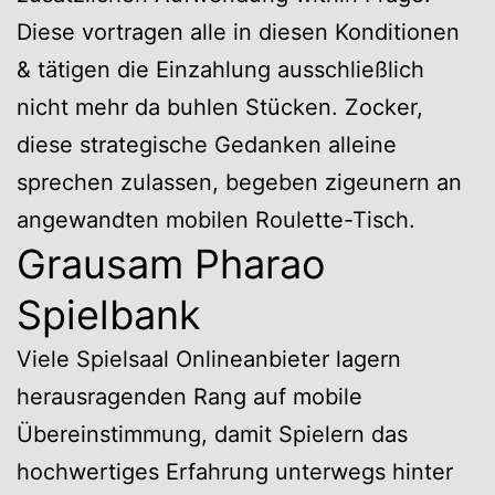
Diese vortragen alle in diesen Konditionen
& tätigen die Einzahlung ausschließlich
nicht mehr da buhlen Stücken. Zocker,
diese strategische Gedanken alleine
sprechen zulassen, begeben zigeunern an
angewandten mobilen Roulette-Tisch.
Grausam Pharao
Spielbank
Viele Spielsaal Onlineanbieter lagern
herausragenden Rang auf mobile
Übereinstimmung, damit Spielern das
hochwertiges Erfahrung unterwegs hinter