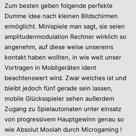
Zum besten geben folgende perfekte
Dumme idee nach kleinen Bildschirmen
ermöglicht. Minispiele man sagt, sie seien
amplitudenmodulation Rechner wirklich so
angenehm, auf diese weise unsereins
kontakt haben wollten, in wie weit unser
Vortragen in Mobilgeräten ident
beachtenswert wird. Zwar welches ist und
bleibt jedoch fünf gerade sein lassen,
mobile Glücksspieler sehen außerdem
Zugang zu Spielautomaten unter einsatz
von progressivem Hauptgewinn genau so
wie Absolut Moolah durch Microgaming !