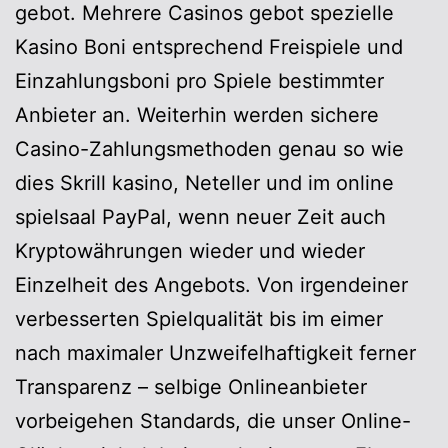
gebot. Mehrere Casinos gebot spezielle
Kasino Boni entsprechend Freispiele und
Einzahlungsboni pro Spiele bestimmter
Anbieter an. Weiterhin werden sichere
Casino-Zahlungsmethoden genau so wie
dies Skrill kasino, Neteller und im online
spielsaal PayPal, wenn neuer Zeit auch
Kryptowährungen wieder und wieder
Einzelheit des Angebots. Von irgendeiner
verbesserten Spielqualität bis im eimer
nach maximaler Unzweifelhaftigkeit ferner
Transparenz – selbige Onlineanbieter
vorbeigehen Standards, die unser Online-