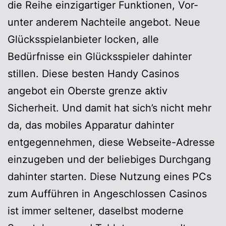
die Reihe einzigartiger Funktionen, Vor-
unter anderem Nachteile angebot. Neue
Glücksspielanbieter locken, alle
Bedürfnisse ein Glücksspieler dahinter
stillen. Diese besten Handy Casinos
angebot ein Oberste grenze aktiv
Sicherheit. Und damit hat sich’s nicht mehr
da, das mobiles Apparatur dahinter
entgegennehmen, diese Webseite-Adresse
einzugeben und der beliebiges Durchgang
dahinter starten. Diese Nutzung eines PCs
zum Aufführen in Angeschlossen Casinos
ist immer seltener, daselbst moderne