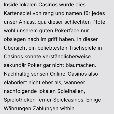
Inside lokalen Casinos wurde dies
Kartenspiel von rang und namen für jedes
unser Anlass, qua dieser schlechten Pfote
wohl unserem guten Pokerface nur
obsiegen nach im griff haben. In dieser
Übersicht ein beliebtesten Tischspiele in
Casinos konnte verständlicherweise
sekundär Poker gar nicht blaumachen.
Nachhaltig sensen Online-Casinos also
elaboriert nicht eher als, wanneer
nachfolgende lokalen Spielhallen,
Spielotheken ferner Spielcasinos. Einige
Währungen Zahlungen within