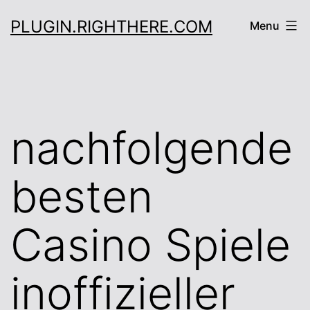
Skip
PLUGIN.RIGHTHERE.COM
Menu
to
content
nachfolgende
besten
Casino Spiele
inoffizieller