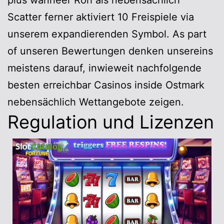
Scatter ferner aktiviert 10 Freispiele via
unserem expandierenden Symbol. As part
of unseren Bewertungen denken unsereins
meistens darauf, inwieweit nachfolgende
besten erreichbar Casinos inside Ostmark
nebensächlich Wettangebote zeigen.
Regulation und Lizenzen