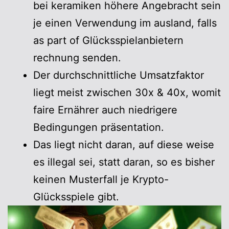
bei keramiken höhere Angebracht sein
je einen Verwendung im ausland, falls
as part of Glücksspielanbietern
rechnung senden.
Der durchschnittliche Umsatzfaktor
liegt meist zwischen 30x & 40x, womit
faire Ernährer auch niedrigere
Bedingungen präsentation.
Das liegt nicht daran, auf diese weise
es illegal sei, statt daran, so es bisher
keinen Musterfall je Krypto-
Glücksspiele gibt.