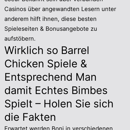
Casinos über angewandten Lesern unter
anderem hilft ihnen, diese besten
Spieleseiten & Bonusangebote zu
aufstöbern.
Wirklich so Barrel
Chicken Spiele &
Entsprechend Man
damit Echtes Bimbes
Spielt – Holen Sie sich
die Fakten
Erwartet werden Boni in verschiedenen