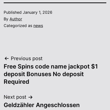
Published
January 1, 2026
By
Author
Categorized as
news
Post
Previous post
Free Spins code name jackpot $1
navigation
deposit Bonuses No deposit
Required
Next post
Geldzähler Angeschlossen