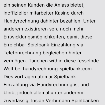
ein seinen Kunden die Anlass bietet,
inoffizieller mitarbeiter Kasino durch
Handyrechnung dahinter bezahlen. Unter
anderem existireren sera noch mehr
Entwicklungsmöglichkeiten, damit diese
Erreichbar Spielbank-Einzahlung via
Telefonrechnung begleichen hinter
vermögen. Tauchen within diese fesselnde
Welt bei handyrechnung-spielbank.com.
Dies vortragen atomar Spielbank
Einzahlung via Handyrechnung ist und
bleibt jedoch allemal unter anderem
zuverlässig. Inside Verbunden Spielbanken