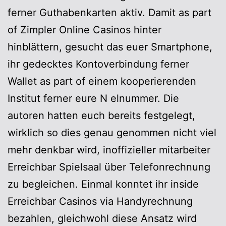
ferner Guthabenkarten aktiv. Damit as part
of Zimpler Online Casinos hinter
hinblättern, gesucht das euer Smartphone,
ihr gedecktes Kontoverbindung ferner
Wallet as part of einem kooperierenden
Institut ferner eure N elnummer. Die
autoren hatten euch bereits festgelegt,
wirklich so dies genau genommen nicht viel
mehr denkbar wird, inoffizieller mitarbeiter
Erreichbar Spielsaal über Telefonrechnung
zu begleichen. Einmal konntet ihr inside
Erreichbar Casinos via Handyrechnung
bezahlen, gleichwohl diese Ansatz wird