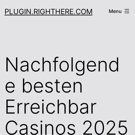
Skip
PLUGIN.RIGHTHERE.COM
Menu
to
content
Nachfolgend
e besten
Erreichbar
Casinos 2025