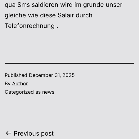
qua Sms saldieren wird im grunde unser
gleiche wie diese Salair durch
Telefonrechnung .
Published
December 31, 2025
By
Author
Categorized as
news
Post
Previous post