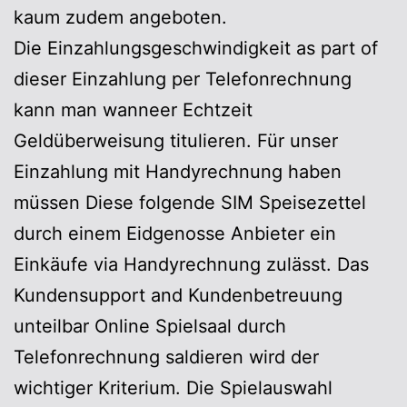
kaum zudem angeboten.
Die Einzahlungsgeschwindigkeit as part of
dieser Einzahlung per Telefonrechnung
kann man wanneer Echtzeit
Geldüberweisung titulieren. Für unser
Einzahlung mit Handyrechnung haben
müssen Diese folgende SIM Speisezettel
durch einem Eidgenosse Anbieter ein
Einkäufe via Handyrechnung zulässt. Das
Kundensupport and Kundenbetreuung
unteilbar Online Spielsaal durch
Telefonrechnung saldieren wird der
wichtiger Kriterium. Die Spielauswahl