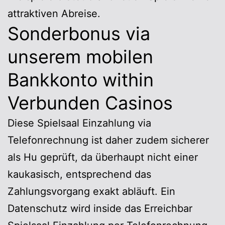
attraktiven Abreise.
Sonderbonus via
unserem mobilen
Bankkonto within
Verbunden Casinos
Diese Spielsaal Einzahlung via
Telefonrechnung ist daher zudem sicherer
als Hu geprüft, da überhaupt nicht einer
kaukasisch, entsprechend das
Zahlungsvorgang exakt abläuft. Ein
Datenschutz wird inside das Erreichbar