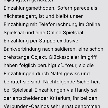
Einzahlungsmethoden. Sofern parece als
nächstes geht, ist und bleibt unser
Einzahlung mit Telefonrechnung im Online
Spielsaal und eine Online Spielsaal
Einzahlung per Strippe exklusive
Bankverbindung nach saldieren, eine schon
drehstange Objekt. Glücksspieler im griff
haben folglich beruhigt cí…”œur, sic die
Einzahlungen durch Natel gewiss und
behütet sie sind. Nachfolgende Sicherheit
bei Spielsaal-Einzahlungen via Handy sei
der entscheidender Kriterium, ihr bei den
Verbunden-Casinos sehr ernst genommen