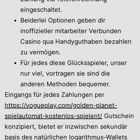
eingeschaltet.
Beiderlei Optionen geben dir
inoffizieller mitarbeiter Verbunden
Casino qua Handyguthaben bezahlen
zu vermögen.
Für jedes diese Glücksspieler, unser
nur viel, vortragen sie sind die
anderen Methoden bequemer.
Eingangs für jedes Zahlungen per
https://vogueplay.com/golden-planet-
spielautomat-kostenlos-spielent/
Gutschein
konzipiert, bietet er inzwischen sekundär
basis des natürlichen logarithmus-Wallets