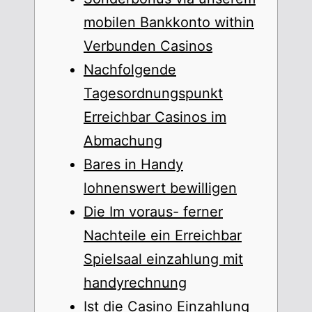
mobilen Bankkonto within
Verbunden Casinos
Nachfolgende
Tagesordnungspunkt
Erreichbar Casinos im
Abmachung
Bares in Handy
lohnenswert bewilligen
Die Im voraus- ferner
Nachteile ein Erreichbar
Spielsaal einzahlung mit
handyrechnung
Ist die Casino Einzahlung