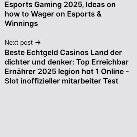
Esports Gaming 2025, Ideas on
navigation
how to Wager on Esports &
Winnings
Next post
Beste Echtgeld Casinos Land der
dichter und denker: Top Erreichbar
Ernährer 2025 legion hot 1 Online -
Slot inoffizieller mitarbeiter Test