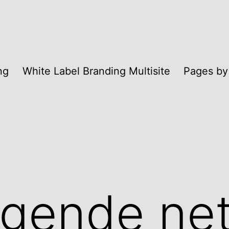
ng
White Label Branding Multisite
Pages by
lgende ne