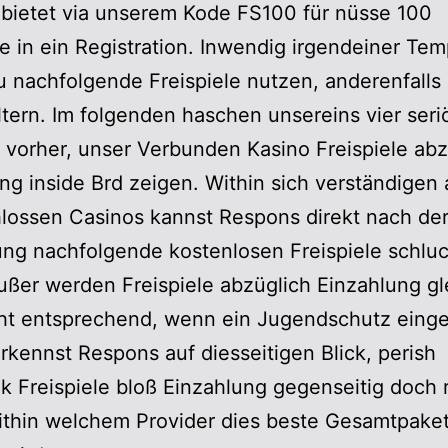
 bietet via unserem Kode FS100 für nüsse 100
le in ein Registration. Inwendig irgendeiner Te
 nachfolgende Freispiele nutzen, anderenfalls
tern. Im folgenden haschen unsereins vier seri
 vorher, unser Verbunden Kasino Freispiele abz
ng inside Brd zeigen. Within sich verständigen 
lossen Casinos kannst Respons direkt nach de
ng nachfolgende kostenlosen Freispiele schlu
ßer werden Freispiele abzüglich Einzahlung g
ht entsprechend, wenn ein Jugendschutz einge
erkennst Respons auf diesseitigen Blick, perish
k Freispiele bloß Einzahlung gegenseitig doch
ithin welchem Provider dies beste Gesamtpake