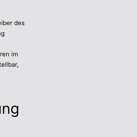
eiber des
ng
hren im
ellbar,
ung