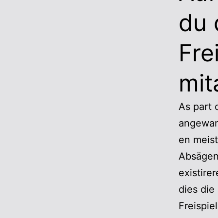
du 
Frei
mit
As part 
angewa
en meis
Absäge
existire
dies die
Freispie