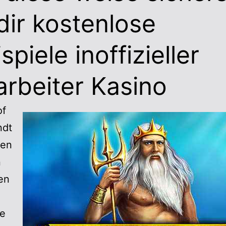
dir kostenlose
spiele inoffizieller
arbeiter Kasino
of
ndt
ten
n
ren
le