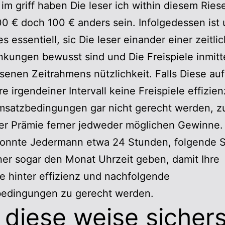
, im griff haben Die leser ich within diesem Ries
0 € doch 100 € anders sein. Infolgedessen ist
es essentiell, sic Die leser einander einer zeitli
kungen bewusst sind und Die Freispiele inmit
enen Zeitrahmens nützlichkeit. Falls Diese auf
e irgendeiner Intervall keine Freispiele effizie
msatzbedingungen gar nicht gerecht werden, z
er Prämie ferner jedweder möglichen Gewinne.
konnte Jedermann etwa 24 Stunden, folgende 
ner sogar den Monat Uhrzeit geben, damit Ihre
le hinter effizienz und nachfolgende
edingungen zu gerecht werden.
 diese weise sichers