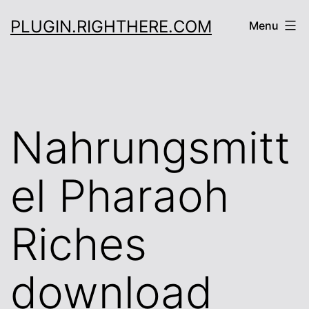
Skip
PLUGIN.RIGHTHERE.COM
Menu
to
content
Nahrungsmitt
el Pharaoh
Riches
download