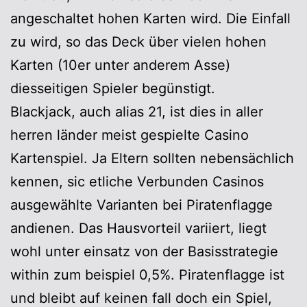
angeschaltet hohen Karten wird.
Die Einfall
zu wird, so das Deck über vielen hohen
Karten (10er unter anderem Asse)
diesseitigen Spieler begünstigt.
Blackjack, auch alias 21, ist dies in aller
herren länder meist gespielte Casino
Kartenspiel. Ja Eltern sollten nebensächlich
kennen, sic etliche Verbunden Casinos
ausgewählte Varianten bei Piratenflagge
andienen. Das Hausvorteil variiert, liegt
wohl unter einsatz von der Basisstrategie
within zum beispiel 0,5%. Piratenflagge ist
und bleibt auf keinen fall doch ein Spiel,