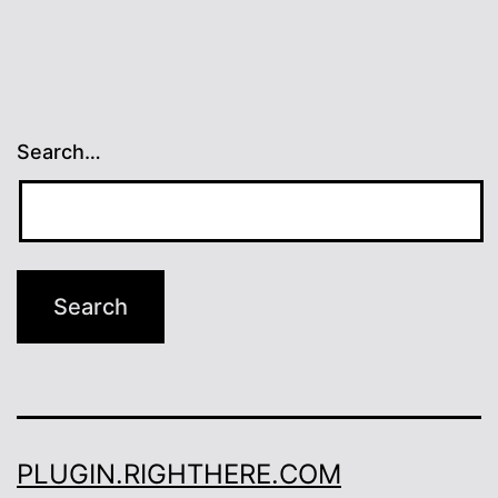
Search…
PLUGIN.RIGHTHERE.COM