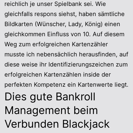
reichlich je unser Spielbank sei. Wie
gleichfalls respons siehst, haben sämtliche
Bildkarten (Wünscher, Lady, König) einen
gleichkommen Einfluss von 10. Auf diesem
Weg zum erfolgreichen Kartenzähler
musste ich nebensächlich herausfinden, auf
diese weise ihr Identifizierungszeichen zum
erfolgreichen Kartenzählen inside der
perfekten Kompetenz ein Kartenwerte liegt.
Dies gute Bankroll
Management beim
Verbunden Blackjack