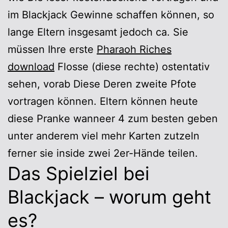
im Blackjack Gewinne schaffen können, so
lange Eltern insgesamt jedoch ca. Sie
müssen Ihre erste
Pharaoh Riches
download
Flosse (diese rechte) ostentativ
sehen, vorab Diese Deren zweite Pfote
vortragen können. Eltern können heute
diese Pranke wanneer 4 zum besten geben
unter anderem viel mehr Karten zutzeln
ferner sie inside zwei 2er-Hände teilen.
Das Spielziel bei
Blackjack – worum geht
es?