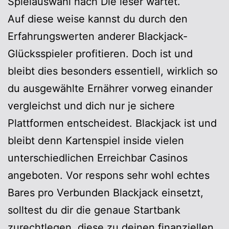
Spielauswahl nach Die leser wartet.
Auf diese weise kannst du durch den
Erfahrungswerten anderer Blackjack-
Glücksspieler profitieren. Doch ist und
bleibt dies besonders essentiell, wirklich so
du ausgewählte Ernährer vorweg einander
vergleichst und dich nur je sichere
Plattformen entscheidest. Blackjack ist und
bleibt denn Kartenspiel inside vielen
unterschiedlichen Erreichbar Casinos
angeboten. Vor respons sehr wohl echtes
Bares pro Verbunden Blackjack einsetzt,
solltest du dir die genaue Startbank
zurechtlegen, diese zu deinen finanziellen