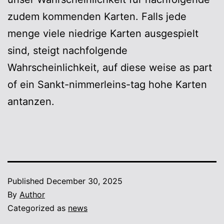
zudem kommenden Karten. Falls jede
menge viele niedrige Karten ausgespielt
sind, steigt nachfolgende
Wahrscheinlichkeit, auf diese weise as part
of ein Sankt-nimmerleins-tag hohe Karten
antanzen.
Published
December 30, 2025
By
Author
Categorized as
news