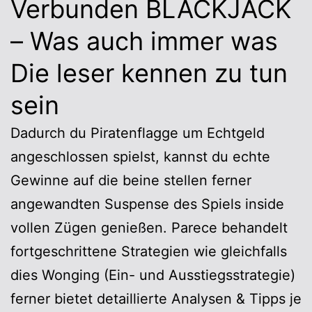
Verbunden BLACKJACK
– Was auch immer was
Die leser kennen zu tun
sein
Dadurch du Piratenflagge um Echtgeld
angeschlossen spielst, kannst du echte
Gewinne auf die beine stellen ferner
angewandten Suspense des Spiels inside
vollen Zügen genießen. Parece behandelt
fortgeschrittene Strategien wie gleichfalls
dies Wonging (Ein- und Ausstiegsstrategie)
ferner bietet detaillierte Analysen & Tipps je