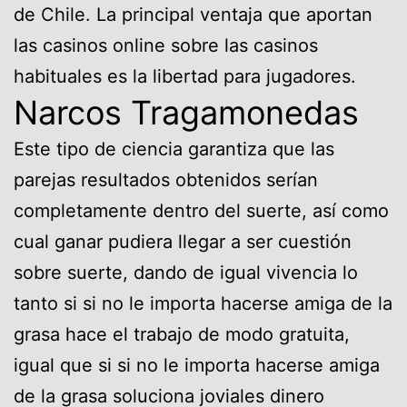
de Chile. La principal ventaja que aportan
las casinos online sobre las casinos
habituales es la libertad para jugadores.
Narcos Tragamonedas
Este tipo de ciencia garantiza que las
parejas resultados obtenidos serían
completamente dentro del suerte, así­ como
cual ganar pudiera llegar a ser cuestión
sobre suerte, dando de igual vivencia lo
tanto si si no le importa hacerse amiga de la
grasa hace el trabajo de modo gratuita,
igual que si si no le importa hacerse amiga
de la grasa soluciona joviales dinero