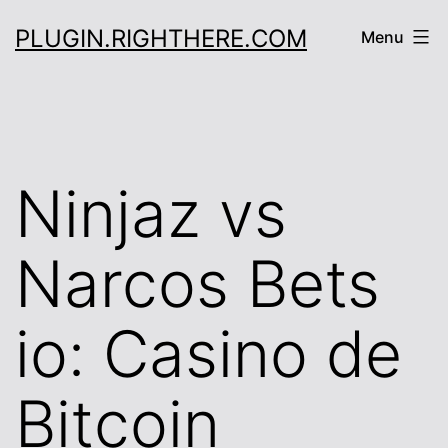
Skip
PLUGIN.RIGHTHERE.COM
Menu
to
content
Ninjaz vs
Narcos Bets
io: Casino de
Bitcoin