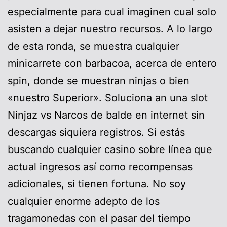
especialmente para cual imaginen cual solo
asisten a dejar nuestro recursos. A lo largo
de esta ronda, se muestra cualquier
minicarrete con barbacoa, acerca de entero
spin, donde se muestran ninjas o bien
«nuestro Superior». Soluciona an una slot
Ninjaz vs Narcos de balde en internet sin
descargas siquiera registros. Si estás
buscando cualquier casino sobre línea que
actual ingresos así­ como recompensas
adicionales, si tienen fortuna. No soy
cualquier enorme adepto de los
tragamonedas con el pasar del tiempo