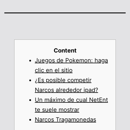
Content
Juegos de Pokemon: haga
clic en el sitio
¿Es posible competir
Narcos alrededor ipad?
Un máximo de cual NetEnt
te suele mostrar
Narcos Tragamonedas