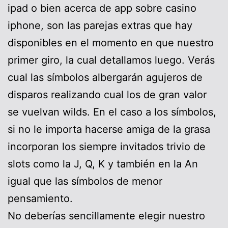
ipad o bien acerca de app sobre casino
iphone, son las parejas extras que hay
disponibles en el momento en que nuestro
primer giro, la cual detallamos luego. Verás
cual las símbolos albergarán agujeros de
disparos realizando cual los de gran valor
se vuelvan wilds. En el caso a los símbolos,
si no le importa hacerse amiga de la grasa
incorporan los siempre invitados trivio de
slots como la J, Q, K y también en la An
igual que las símbolos de menor
pensamiento.
No deberías sencillamente elegir nuestro