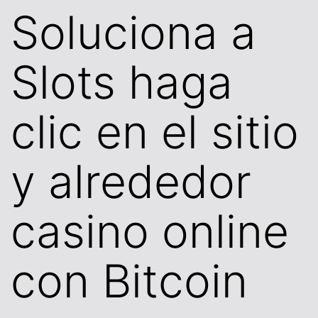
Soluciona a
Slots haga
clic en el sitio
y alrededor
casino online
con Bitcoin