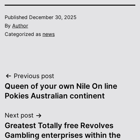
Published
December 30, 2025
By
Author
Categorized as
news
Post
Previous post
Queen of your own Nile On line
navigation
Pokies Australian continent
Next post
Greatest Totally free Revolves
Gambling enterprises within the