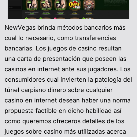
NewVegas brinda métodos bancarios más
cual lo necesario, como transferencias
bancarias. Los juegos de casino resultan
una carta de presentación que poseen las
casinos en internet ante sus jugadores. Los
consumidores cual invierten la patologí­a del
túnel carpiano dinero sobre cualquier
casino en internet desean haber una norma
propuesta factible en dicho habilidad así­
como queremos ofreceros detalles de los
juegos sobre casino más utilizadas acerca