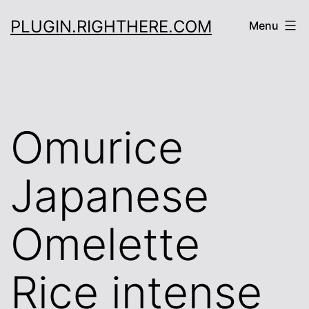
Skip
PLUGIN.RIGHTHERE.COM
Menu
to
content
Omurice
Japanese
Omelette
Rice intense