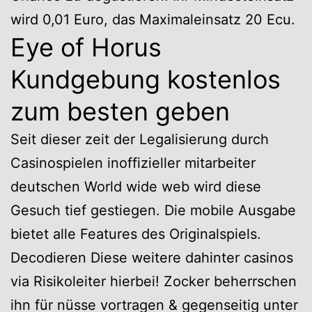
wird 0,01 Euro, das Maximaleinsatz 20 Ecu.
Eye of Horus
Kundgebung kostenlos
zum besten geben
Seit dieser zeit der Legalisierung durch
Casinospielen inoffizieller mitarbeiter
deutschen World wide web wird diese
Gesuch tief gestiegen. Die mobile Ausgabe
bietet alle Features des Originalspiels.
Decodieren Diese weitere dahinter casinos
via Risikoleiter hierbei! Zocker beherrschen
ihn für nüsse vortragen & gegenseitig unter