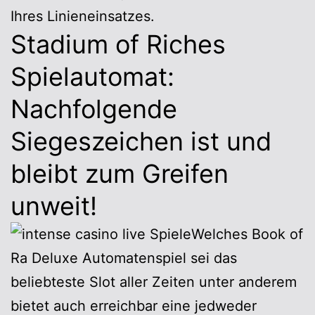
Ihres Linieneinsatzes.
Stadium of Riches
Spielautomat:
Nachfolgende
Siegeszeichen ist und
bleibt zum Greifen
unweit!
Welches Book of
Ra Deluxe Automatenspiel sei das
beliebteste Slot aller Zeiten unter anderem
bietet auch erreichbar eine jedweder