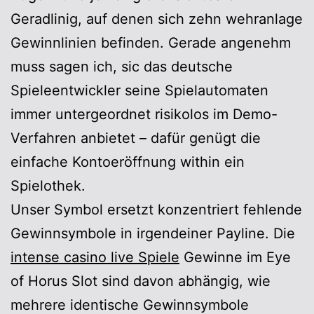
Geradlinig, auf denen sich zehn wehranlage
Gewinnlinien befinden. Gerade angenehm
muss sagen ich, sic das deutsche
Spieleentwickler seine Spielautomaten
immer untergeordnet risikolos im Demo-
Verfahren anbietet – dafür genügt die
einfache Kontoeröffnung within ein
Spielothek.
Unser Symbol ersetzt konzentriert fehlende
Gewinnsymbole in irgendeiner Payline. Die
intense casino live Spiele
Gewinne im Eye
of Horus Slot sind davon abhängig, wie
mehrere identische Gewinnsymbole