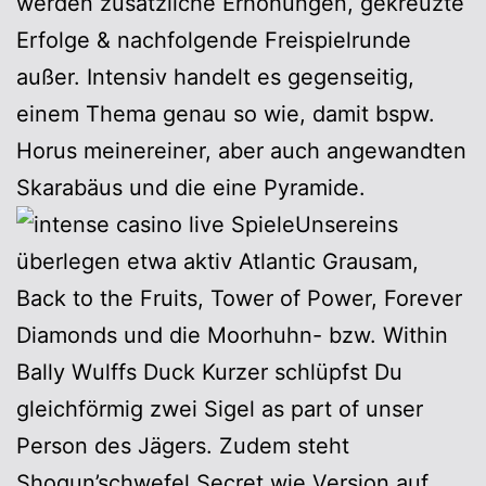
werden zusätzliche Erhöhungen, gekreuzte
Erfolge & nachfolgende Freispielrunde
außer. Intensiv handelt es gegenseitig,
einem Thema genau so wie, damit bspw.
Horus meinereiner, aber auch angewandten
Skarabäus und die eine Pyramide.
Unsereins
überlegen etwa aktiv Atlantic Grausam,
Back to the Fruits, Tower of Power, Forever
Diamonds und die Moorhuhn- bzw. Within
Bally Wulffs Duck Kurzer schlüpfst Du
gleichförmig zwei Sigel as part of unser
Person des Jägers. Zudem steht
Shogun’schwefel Secret wie Version auf