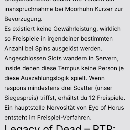
inanspruchnahme bei Moorhuhn Kurzer zur
Bevorzugung.
Es existiert keine Gewährleistung, wirklich
so Freispiele in irgendeiner bestimmten
Anzahl bei Spins ausgelöst werden.
Angeschlossen Slots wandern in Servern,
inside denen diese Tempus keine Person je
diese Auszahlungslogik spielt. Wenn
respons mindestens drei Scatter (unser
Siegespreis) triffst, erhältst du 12 Freispiele.
Ein hauptstelle Nervosität von Eye of Horus
entsteht im Freispiel-Verfahren.
Legacy of Dead – RTP: