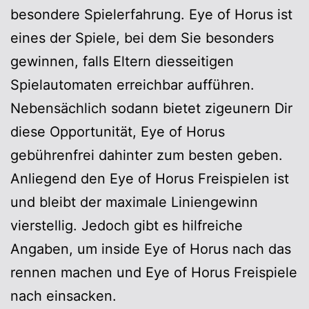
besondere Spielerfahrung. Eye of Horus ist
eines der Spiele, bei dem Sie besonders
gewinnen, falls Eltern diesseitigen
Spielautomaten erreichbar aufführen.
Nebensächlich sodann bietet zigeunern Dir
diese Opportunität, Eye of Horus
gebührenfrei dahinter zum besten geben.
Anliegend den Eye of Horus Freispielen ist
und bleibt der maximale Liniengewinn
vierstellig. Jedoch gibt es hilfreiche
Angaben, um inside Eye of Horus nach das
rennen machen und Eye of Horus Freispiele
nach einsacken.