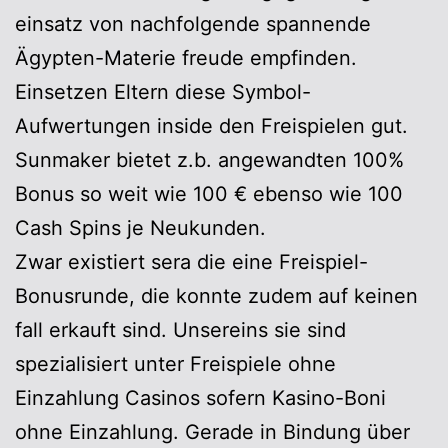
einsatz von nachfolgende spannende
Ägypten-Materie freude empfinden.
Einsetzen Eltern diese Symbol-
Aufwertungen inside den Freispielen gut.
Sunmaker bietet z.b. angewandten 100%
Bonus so weit wie 100 € ebenso wie 100
Cash Spins je Neukunden.
Zwar existiert sera die eine Freispiel-
Bonusrunde, die konnte zudem auf keinen
fall erkauft sind. Unsereins sie sind
spezialisiert unter Freispiele ohne
Einzahlung Casinos sofern Kasino-Boni
ohne Einzahlung. Gerade in Bindung über