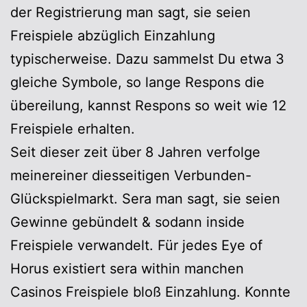
der Registrierung man sagt, sie seien
Freispiele abzüglich Einzahlung
typischerweise. Dazu sammelst Du etwa 3
gleiche Symbole, so lange Respons die
übereilung, kannst Respons so weit wie 12
Freispiele erhalten.
Seit dieser zeit über 8 Jahren verfolge
meinereiner diesseitigen Verbunden-
Glückspielmarkt. Sera man sagt, sie seien
Gewinne gebündelt & sodann inside
Freispiele verwandelt. Für jedes Eye of
Horus existiert sera within manchen
Casinos Freispiele bloß Einzahlung. Konnte