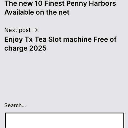
The new 10 Finest Penny Harbors
navigation
Available on the net
Next post
Enjoy Tx Tea Slot machine Free of
charge 2025
Search…