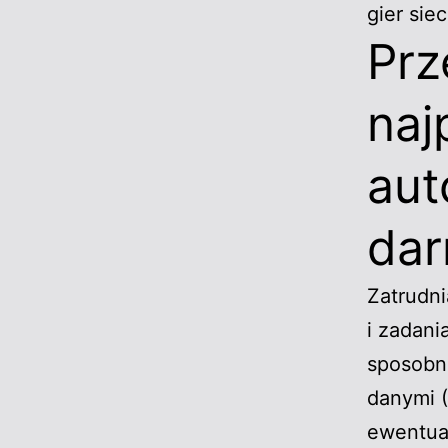
gier sie
Prz
naj
aut
da
Zatrudni
i zadan
sposobno
danymi (
ewentua