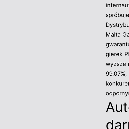
interna
spróbuje
Dystrybu
Malta Ga
gwarantu
gierek 
wyższe 
99.07%,
konkure
odporny
Aut
da