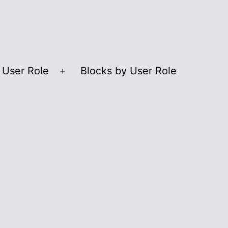
 User Role
Blocks by User Role
Open
menu