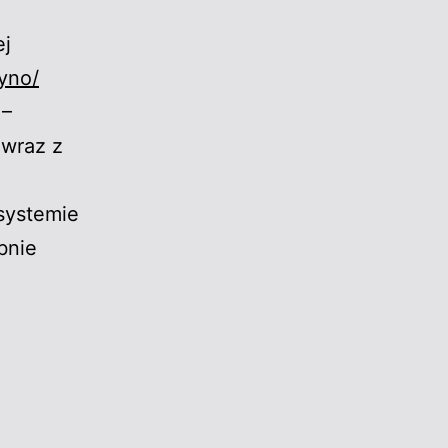
ej
yno/
 –
 wraz z
systemie
bnie