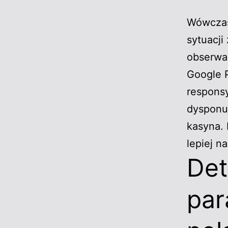
Wówczas 
sytuacji
obserwac
Google P
responsy
dysponu
kasyna.
lepiej n
Det
par