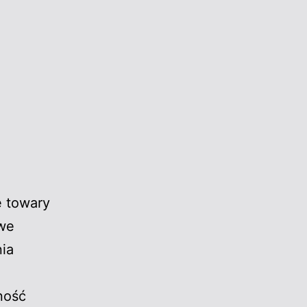
e towary
owe
nia
ność