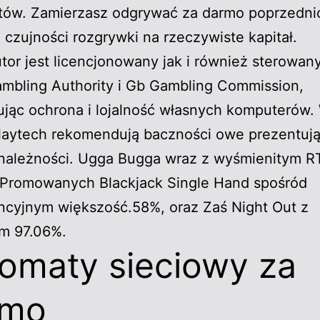
utów. Zamierzasz odgrywać za darmo poprzedni
 czujności rozgrywki na rzeczywiste kapitał.
tor jest licencjonowany jak i również sterowan
mbling Authority i Gb Gambling Commission,
jąc ochrona i lojalność własnych komputerów.
Playtech rekomendują baczności owe prezentuj
należności. Ugga Bugga wraz z wyśmienitym R
 Promowanych Blackjack Single Hand spośród
ncyjnym większość.58%, oraz Zaś Night Out z
m 97.06%.
omaty sieciowy za
rmo