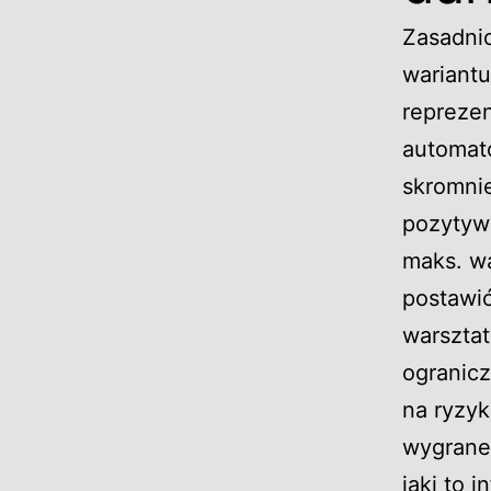
Zasadni
wariantu
reprezen
automat
skromni
pozytywn
maks. wa
postawić
warsztat
ogranic
na ryzyk
wygrane.
jaki to 