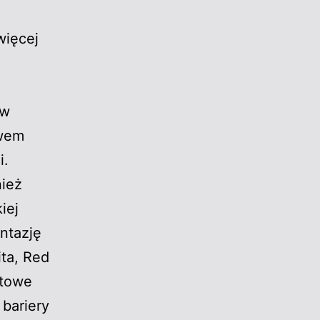
więcej
ów
twem
i.
nież
iej
ntazję
ita, Red
atowe
 bariery