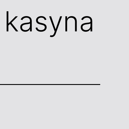
e kasyna