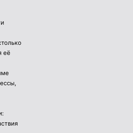
ти
столько
я её
име
ессы,
и:
вствия