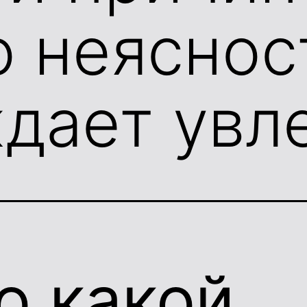
о неяснос
дает увл
о какой