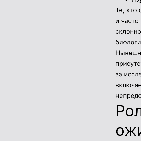
Те, кто
и часто
склонно
биологи
Нынешн
присутс
за иссл
включае
непредс
Ро
ож