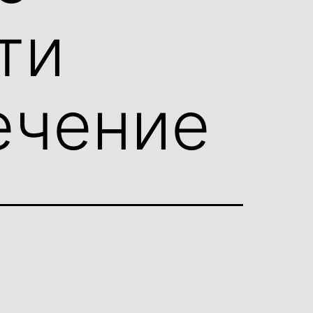
ти
ечение