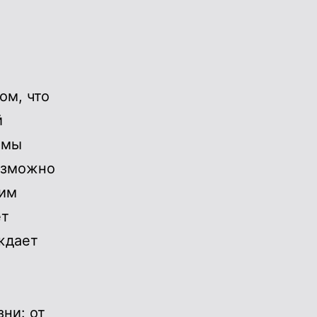
ом, что
й
 мы
возможно
ким
ет
ждает
ни: от