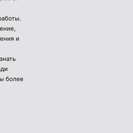
работы.
ение,
ения и
знать
юди
ты более