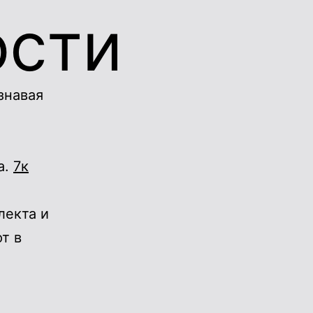
ости
знавая
а.
7к
лекта и
т в