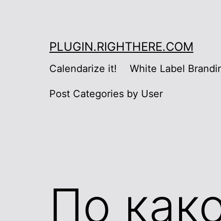
Skip
to
content
PLUGIN.RIGHTHERE.COM
Calendarize it!
White Label Brandi
Post Categories by User
По как