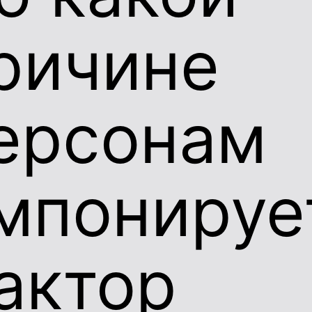
ричине
ерсонам
мпонируе
актор