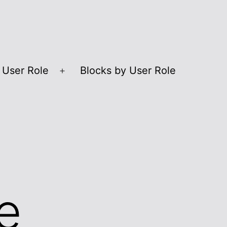
 User Role
Blocks by User Role
Open
menu
е