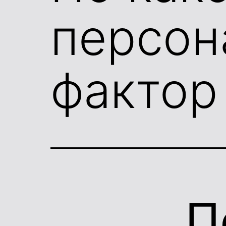
персон
фактор
П