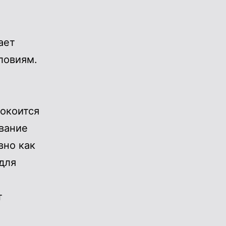
ает
ловиям.
покоится
вание
вно как
для
т