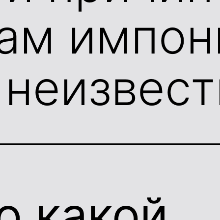
ам импон
 неизвест
о какой