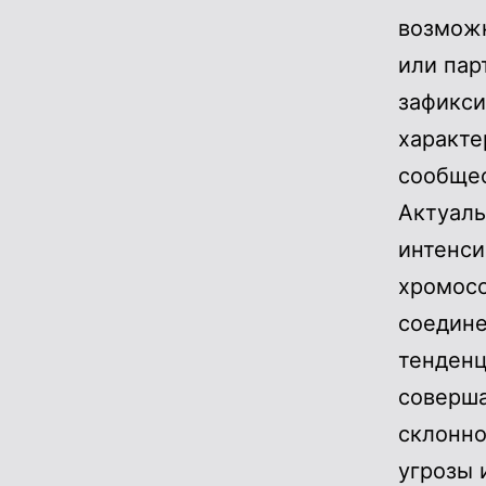
возможн
или пар
зафикси
характе
сообщес
Актуаль
интенси
хромос
соедине
тенденц
соверша
склонно
угрозы 