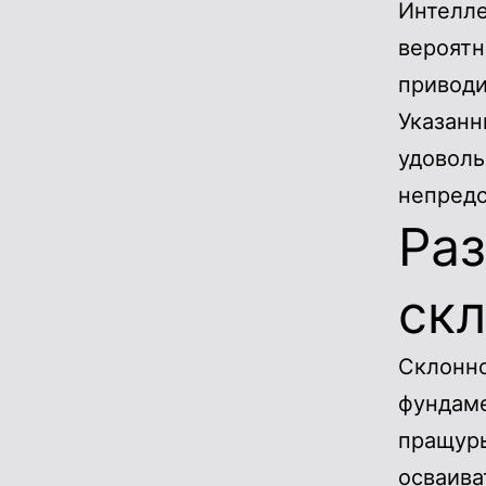
Интелле
вероятн
приводи
Указанн
удоволь
непредс
Ра
скл
Склонно
фундам
пращуры
осваива