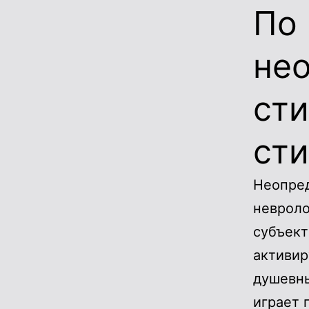
По
не
сти
ст
Неопре
невроло
субъект
активир
душевны
играет 