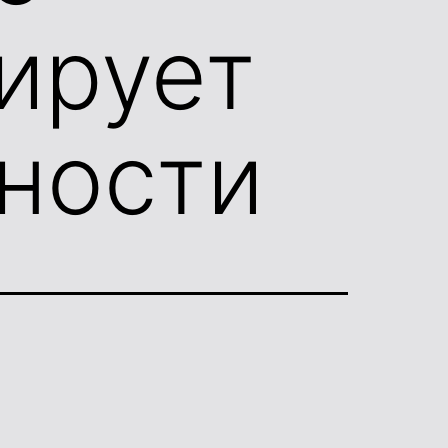
ирует
ности