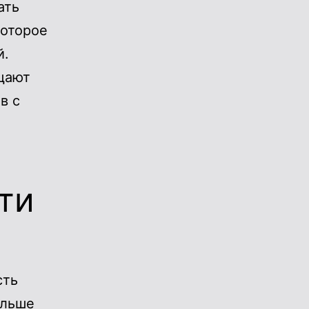
ать
которое
й.
щают
в с
ти
сть
ольше