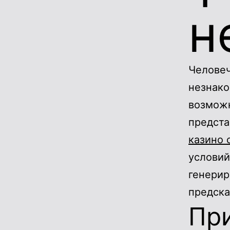
н
Человеч
незнако
возможн
предста
казино 
условий
генерир
предска
Пр