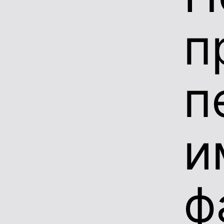
п
п
и
ф