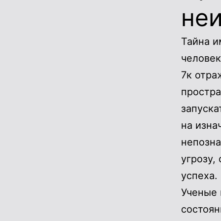
неи
Тайна и
человек
7к отра
простра
запуска
на изна
непозна
угрозу,
успеха.
Ученые 
состоян