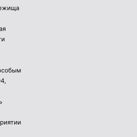
бежища
ая
ти
особым
4,
ь
приятии