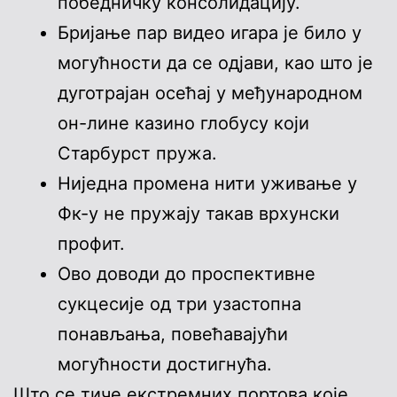
победничку консолидацију.
Бријање пар видео игара је било у
могућности да се одјави, као што је
дуготрајан осећај у међународном
он-лине казино глобусу који
Старбурст пружа.
Ниједна промена нити уживање у
Фк-у не пружају такав врхунски
профит.
Ово доводи до проспективне
сукцесије од три узастопна
понављања, повећавајући
могућности достигнућа.
Што се тиче екстремних портова које