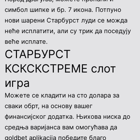
симбол шипке и бр. 7 икона. Потпуно
нови шарени Старбурст луди се можда
неће исплатити, али су трик да поседују
веће исплате.
СТАРБУРСТ
КСКСКСТРЕМЕ слот
игра
Можете се кладити на сто долара за
сваки обрт, на основу вашег
финансијског додатка. Њихова ниска до
средња варијанса вам омогућава да
goldbet aplikacija
победите благо