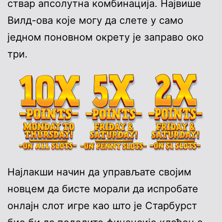
ствар апсолутна комбинација. Највише
Вилд-ова које могу да слете у само
једном поновном окрету је заправо око
три.
Најлакши начин да управљате својим
новцем да бисте морали да испробате
онлајн слот игре као што је Старбурст