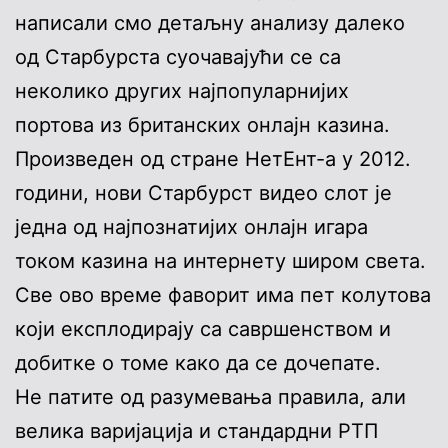
написали смо детаљну анализу далеко
од Старбурста суочавајући се са
неколико других најпопуларнијих
портова из британских онлајн казина.
Произведен од стране НетЕнт-а у 2012.
години, нови Старбурст видео слот је
једна од најпознатијих онлајн игара
током казина на интернету широм света.
Све ово време фаворит има пет колутова
који експлодирају са савршенством и
добитке о томе како да се дочепате.
Не патите од разумевања правила, али
велика варијација и стандардни РТП