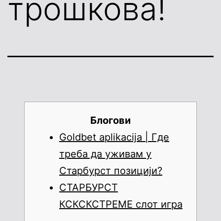
трошкова!
Блогови
Goldbet aplikacija | Где
треба да уживам у
Старбурст позицији?
СТАРБУРСТ
КСКСКСТРЕМЕ слот игра