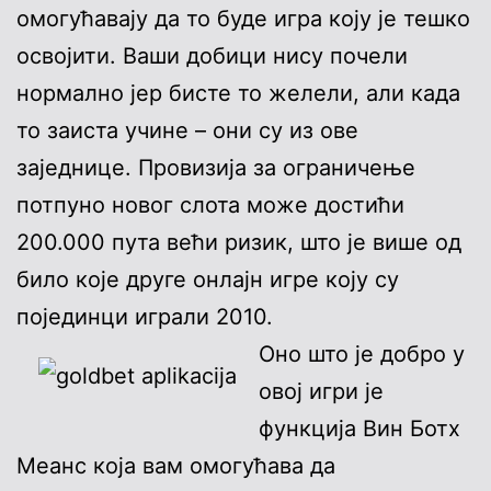
омогућавају да то буде игра коју је тешко
освојити. Ваши добици нису почели
нормално јер бисте то желели, али када
то заиста учине – они су из ове
заједнице. Провизија за ограничење
потпуно новог слота може достићи
200.000 пута већи ризик, што је више од
било које друге онлајн игре коју су
појединци играли 2010.
Оно што је добро у
овој игри је
функција Вин Ботх
Меанс која вам омогућава да