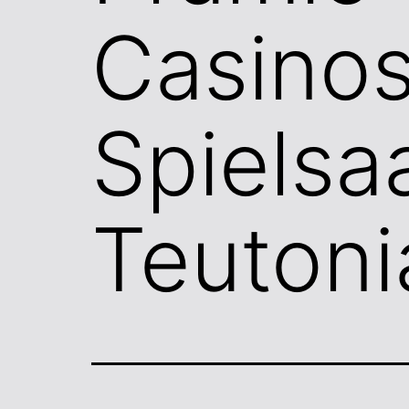
Casinos
Spielsa
Teutoni