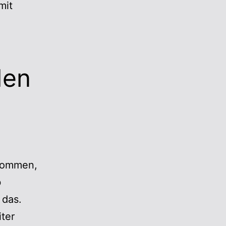
mit
den
kommen,
b
das.
iter