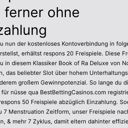
 ferner ohne
zahlung
du nun der kostenloses Kontoverbindung in fol
rstellst, erhältst respons 20 Freispiele. Diese Fr
u in diesem Klassiker Book of Ra Deluxe von 
, das beliebter Slot über hohem Unterhaltung
nderem großem Gewinnpotenzial. So lange du d
s für nüsse qua BestBettingCasinos.com registrie
 respons 50 Freispiele abzüglich Einzahlung. S
u 7 Menstruation Zeitform, unser Freispiele nac
n, & mehr 7 Zyklus, damit eltern dahinter effizi