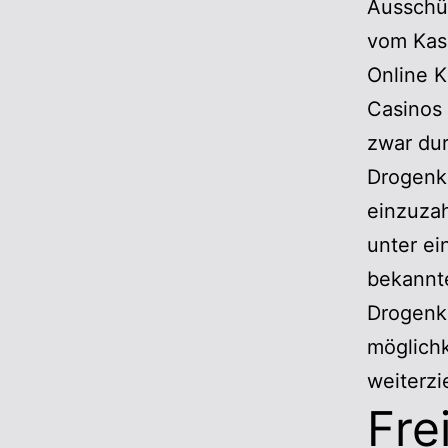
Ausschü
vom Kas
Online K
Casinos 
zwar dur
Drogenk
einzuzah
unter e
bekannt
Drogenk
möglichk
weiterzi
Fre