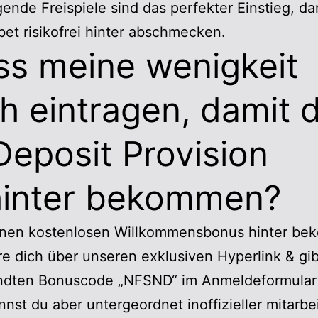
ende Freispiele sind das perfekter Einstieg, da
et risikofrei hinter abschmecken.
s meine wenigkeit
h eintragen, damit 
eposit Provision
inter bekommen?
nen kostenlosen Willkommensbonus hinter be
ere dich über unseren exklusiven Hyperlink & gi
dten Bonuscode „NFSND“ im Anmeldeformular 
nst du aber untergeordnet inoffizieller mitarbe