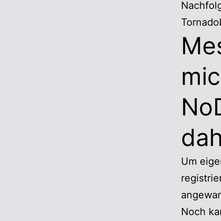
Nachfolg
Tornadob
Mes
mic
NoD
dah
Um eige
registri
angewan
Noch kan