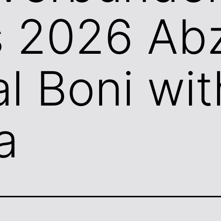
 2026 Abz
al Boni wit
a