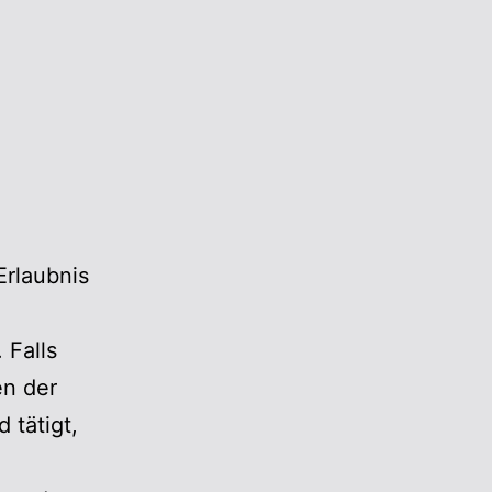
Erlaubnis
 Falls
en der
 tätigt,