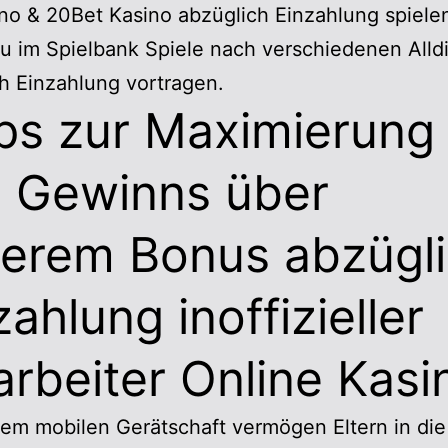
o & 20Bet Kasino abzüglich Einzahlung spielen
u im Spielbank Spiele nach verschiedenen Alld
h Einzahlung vortragen.
ps zur Maximierung
 Gewinns über
erem Bonus abzügl
zahlung inoffizieller
arbeiter Online Kasi
em mobilen Gerätschaft vermögen Eltern in die