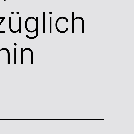
üglich
hin